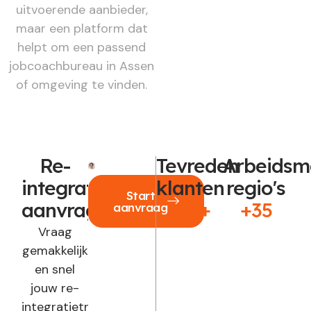
uitvoerende aanbieder,
maar een platform dat
helpt om een passend
jobcoachbureau in Assen
of omgeving te vinden.
Re-
Tevreden
Arbeidsm
integratie
klanten
regio's
Start
aanvragen?
250+
+35
aanvraag
Vraag
gemakkelijk
en snel
jouw re-
integratietraject