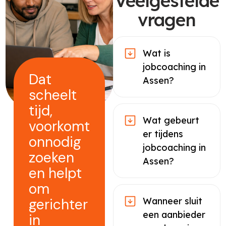
Veelgestelde
vragen
Wat is
jobcoaching in
Dat
Assen?
scheelt
tijd,
Wat gebeurt
voorkomt
er tijdens
onnodig
jobcoaching in
zoeken
Assen?
en helpt
om
gerichter
Wanneer sluit
een aanbieder
in