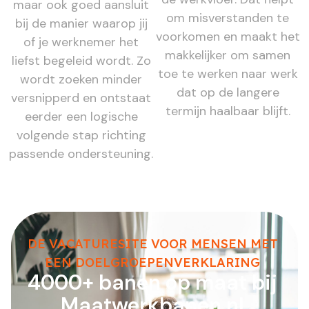
maar ook goed aansluit
om misverstanden te
bij de manier waarop jij
voorkomen en maakt het
of je werknemer het
makkelijker om samen
liefst begeleid wordt. Zo
toe te werken naar werk
wordt zoeken minder
dat op de langere
versnipperd en ontstaat
termijn haalbaar blijft.
eerder een logische
volgende stap richting
passende ondersteuning.
DE VACATURESITE VOOR MENSEN MET
EEN DOELGROEPENVERKLARING
4000+ banen op maat bij
Maatwerkbanen.nl