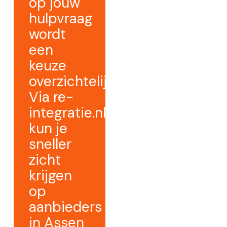
op jouw
hulpvraag
wordt
een
keuze
overzichtelijker.
Via re-
integratie.nl
kun je
sneller
zicht
krijgen
op
aanbieders
in Assen