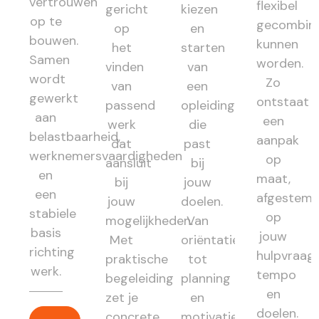
vertrouwen
flexibel
gericht
kiezen
op te
gecombin
op
en
bouwen.
kunnen
het
starten
Samen
worden.
vinden
van
wordt
Zo
van
een
gewerkt
ontstaat
passend
opleiding
aan
een
werk
die
belastbaarheid,
aanpak
dat
past
werknemersvaardigheden
op
aansluit
bij
en
maat,
bij
jouw
een
afgestem
jouw
doelen.
stabiele
op
mogelijkheden.
Van
basis
jouw
Met
oriëntatie
richting
hulpvraag,
praktische
tot
werk.
tempo
begeleiding
planning
en
zet je
en
doelen.
concrete
motivatie: