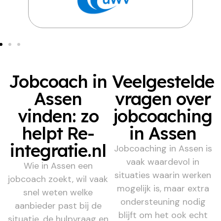
Jobcoach in
Veelgestelde
Assen
vragen over
vinden: zo
jobcoaching
helpt Re-
in Assen
integratie.nl
Jobcoaching in Assen is
vaak waardevol in
Wie in Assen een
situaties waarin werken
jobcoach zoekt, wil vaak
mogelijk is, maar extra
snel weten welke
ondersteuning nodig
aanbieder past bij de
blijft om het ook echt
situatie, de hulpvraag en