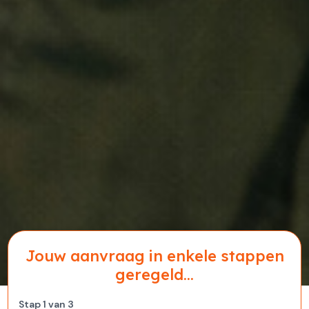
Jouw aanvraag in enkele stappen
geregeld...
Stap
1
van
3