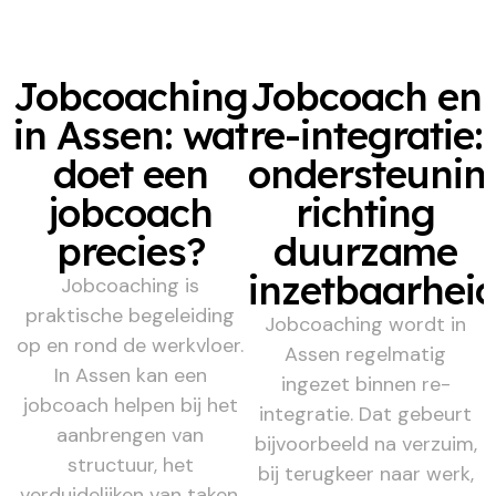
Jobcoaching
Jobcoach en
in Assen: wat
re-integratie:
doet een
ondersteunin
jobcoach
richting
precies?
duurzame
inzetbaarhei
Jobcoaching is
praktische begeleiding
Jobcoaching wordt in
op en rond de werkvloer.
Assen regelmatig
In Assen kan een
ingezet binnen re-
jobcoach helpen bij het
integratie. Dat gebeurt
aanbrengen van
bijvoorbeeld na verzuim,
structuur, het
bij terugkeer naar werk,
verduidelijken van taken,