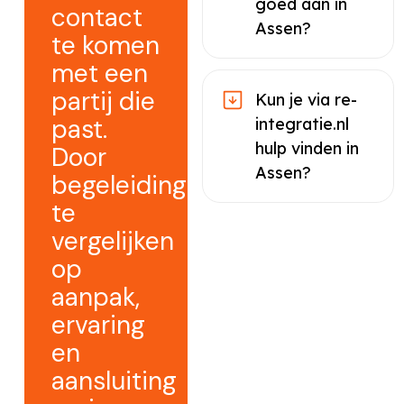
goed aan in
contact
Assen?
te komen
met een
partij die
Kun je via re-
past.
integratie.nl
hulp vinden in
Door
Assen?
begeleiding
te
vergelijken
op
aanpak,
ervaring
en
aansluiting