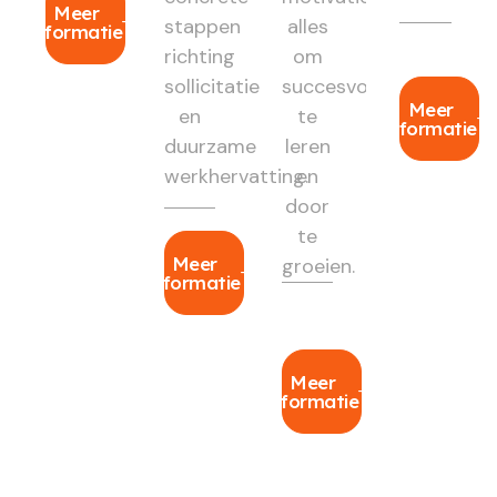
Meer
stappen
alles
informatie
richting
om
sollicitatie
succesvol
Meer
en
te
informatie
duurzame
leren
werkhervatting.
en
door
te
Meer
groeien.
informatie
Meer
informatie