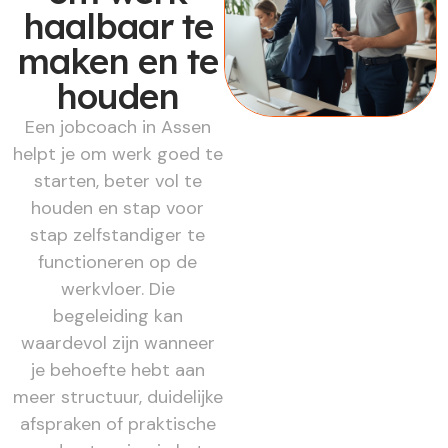
haalbaar te
maken en te
houden
Een jobcoach in Assen
helpt je om werk goed te
starten, beter vol te
houden en stap voor
stap zelfstandiger te
functioneren op de
werkvloer. Die
begeleiding kan
waardevol zijn wanneer
je behoefte hebt aan
meer structuur, duidelijke
afspraken of praktische