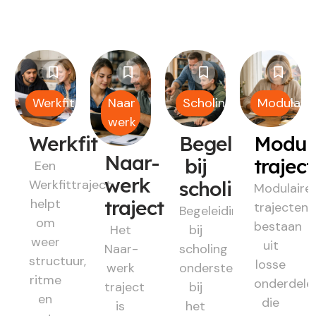
Werkfit
Naar
Scholing
Modulair
werk
Werkfit
Begeleiding
Modul
Naar-
bij
trajec
Een
werk
Werkfittraject
scholing
Modulaire
helpt
traject
trajecten
Begeleiding
om
bestaan
Het
bij
weer
uit
Naar-
scholing
structuur,
losse
werk
ondersteunt
ritme
onderdele
traject
bij
en
die
is
het