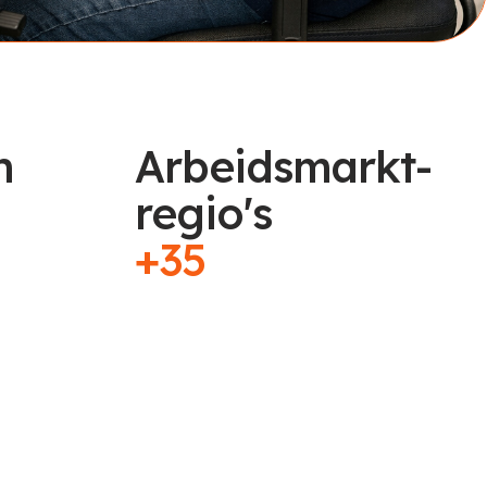
n
Arbeidsmarkt-
regio's
+35