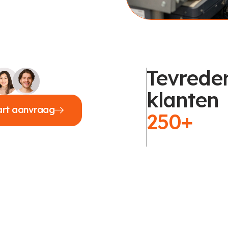
Tevrede
klanten
art aanvraag
250+