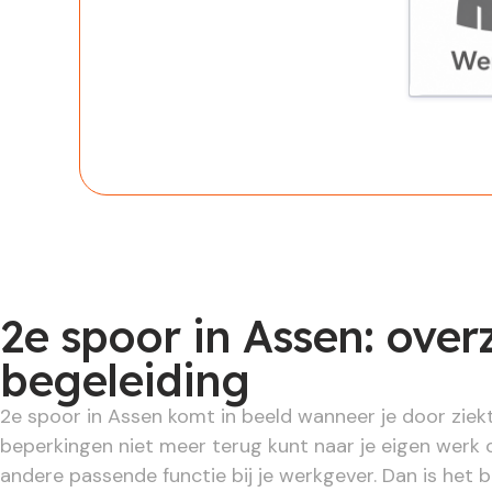
Werknem
2e spoor in Assen: over
begeleiding
2e spoor in Assen komt in beeld wanneer je door ziek
beperkingen niet meer terug kunt naar je eigen werk 
andere passende functie bij je werkgever. Dan is het 