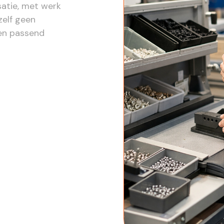
satie, met werk
zelf geen
en passend