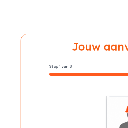
Jouw aanvr
Stap
1
van
3
33%