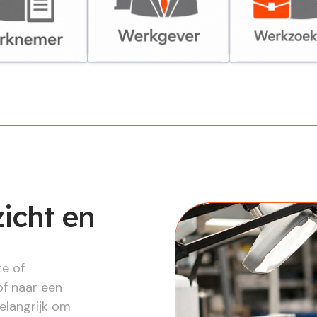
er
Werkgever
Werkzoekende
zicht en
te of
of naar een
belangrijk om