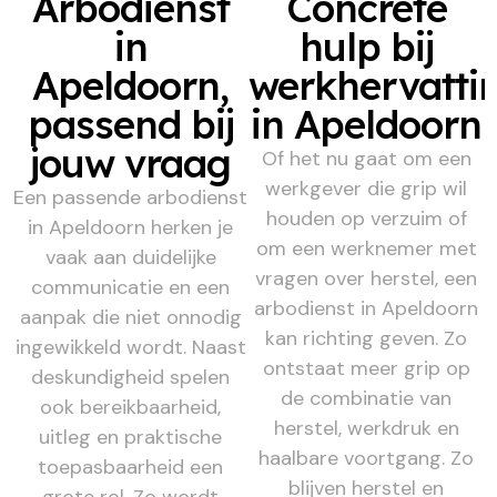
Arbodienst
Concrete
in
hulp bij
Apeldoorn,
werkhervatti
passend bij
in Apeldoorn
jouw vraag
Of het nu gaat om een
werkgever die grip wil
Een passende arbodienst
houden op verzuim of
in Apeldoorn herken je
om een werknemer met
vaak aan duidelijke
vragen over herstel, een
communicatie en een
arbodienst in Apeldoorn
aanpak die niet onnodig
kan richting geven. Zo
ingewikkeld wordt. Naast
ontstaat meer grip op
deskundigheid spelen
de combinatie van
ook bereikbaarheid,
herstel, werkdruk en
uitleg en praktische
haalbare voortgang. Zo
toepasbaarheid een
blijven herstel en
grote rol. Zo wordt