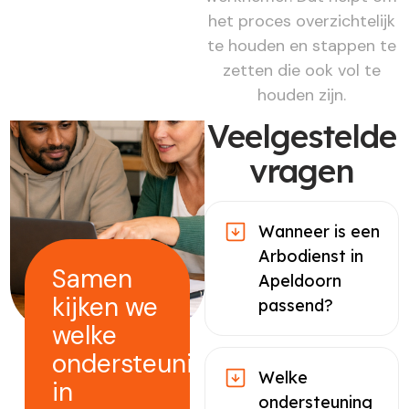
het proces overzichtelijk
te houden en stappen te
zetten die ook vol te
houden zijn.
Veelgestelde
vragen
Wanneer is een
Arbodienst in
Samen
Apeldoorn
kijken we
passend?
welke
ondersteuning
Welke
in
ondersteuning