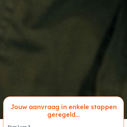
Jouw aanvraag in enkele stappen
geregeld...
Stap
1
van
3