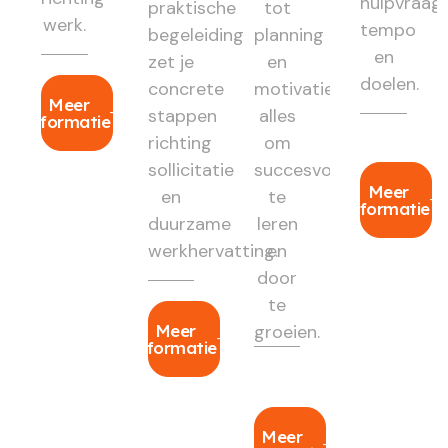
hulpvraag,
praktische
tot
werk.
tempo
begeleiding
planning
en
zet je
en
doelen.
concrete
motivatie:
Meer
stappen
alles
informatie
richting
om
sollicitatie
succesvol
Meer
en
te
informatie
duurzame
leren
werkhervatting.
en
door
te
Meer
groeien.
informatie
Meer