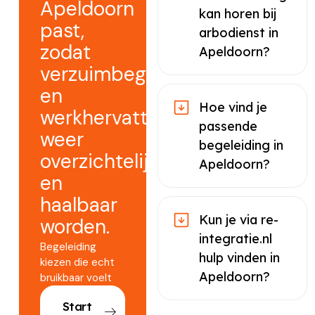
Apeldoorn
kan horen bij
past,
arbodienst in
zodat
Apeldoorn?
verzuimbegeleiding
en
Hoe vind je
werkhervatting
passende
weer
begeleiding in
overzichtelijk
Apeldoorn?
en
haalbaar
Kun je via re-
worden.
integratie.nl
Begeleiding
hulp vinden in
kiezen die echt
Apeldoorn?
bruikbaar voelt
Start