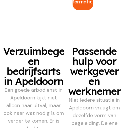
informatie
Verzuimbegeleiding
Passende
en
hulp voor
bedrijfsarts
werkgever
in Apeldoorn
en
werknemer
Een goede arbodienst in
Apeldoorn kijkt niet
Niet iedere situatie in
alleen naar uitval, maar
Apeldoorn vraagt om
ook naar wat nodig is om
dezelfde vorm van
verder te komen. Er is
begeleiding. De ene