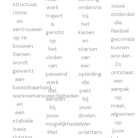
structuur,
losse
werk
ondersteunt
ritme
onderdele
traject
bij
en
die
is
het
vertrouwen
flexibel
gericht
kiezen
op te
gecombin
op
en
bouwen.
kunnen
het
starten
Samen
worden.
vinden
van
wordt
Zo
van
een
gewerkt
ontstaat
passend
opleiding
aan
een
werk
die
belastbaarheid,
aanpak
dat
past
werknemersvaardigheden
op
aansluit
bij
en
maat,
bij
jouw
een
afgestem
jouw
doelen.
stabiele
op
mogelijkheden.
Van
basis
jouw
Met
oriëntatie
richting