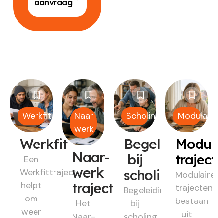
aanvraag
Werkfit
Naar
Scholing
Modulair
werk
Werkfit
Begeleiding
Modul
Naar-
bij
trajec
Een
werk
Werkfittraject
scholing
Modulaire
helpt
traject
trajecten
Begeleiding
om
bestaan
Het
bij
weer
uit
Naar-
scholing