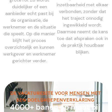
inzetbaarheid met elkaar
duidelijker of een
verbonden, zonder dat
aanbieder echt past bij
het traject onnodig
de organisatie, de
ingewikkeld wordt.
werknemer en de situatie
Daarmee neemt de kans
die speelt. Op die manier
toe dat afspraken ook in
blijft het proces
de praktijk houdbaar
overzichtelijk en kunnen
blijken.
werkgever en werknemer
gerichter verder.
DE VACATURESITE VOOR MENSEN MET
EEN DOELGROEPENVERKLARING
4000+ banen op maat bij