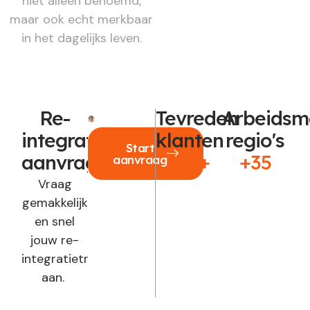
niet alleen benoemd,
maar ook echt merkbaar
in het dagelijks leven.
Re-
Tevreden
Arbeidsm
integratie
klanten
regio's
Start
aanvragen?
250+
+35
aanvraag
Vraag
gemakkelijk
en snel
jouw re-
integratietraject
aan.