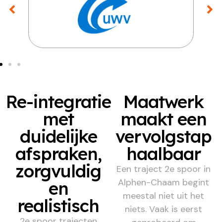
Re-integratie
Maatwerk
met
maakt een
duidelijke
vervolgstap
afspraken,
haalbaar
zorgvuldig
Een traject 2e spoor in
Alphen-Chaam begint
en
meestal niet uit het
realistisch
niets. Vaak is eerst
2e spoor trajecten