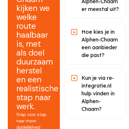
Alphen-Chaam
kijken we
er meestal uit?
welke
route
Hoe kies je in
haalbaar
Alphen-Chaam
is, met
een aanbieder
als doel
die past?
duurzaam
herstel
en een
Kun je via re-
integratie.nl
realistische
hulp vinden in
stap naar
Alphen-
werk.
Chaam?
Stap voor stap
naar meer
duidelijkheid