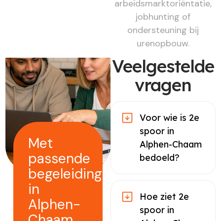
arbeidsmarktoriëntatie,
jobhunting of
ondersteuning bij
urenopbouw.
Veelgestelde
vragen
Voor wie is 2e
spoor in
Met
Alphen-Chaam
passende
bedoeld?
begeleiding
in
Hoe ziet 2e
Alphen-
spoor in
Chaam