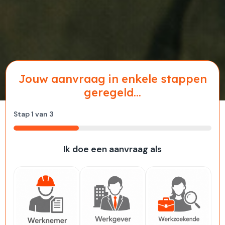
Jouw aanvraag in enkele stappen
geregeld...
Stap
1
van
3
33%
Ik doe een aanvraag als