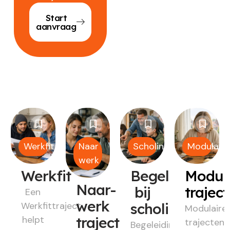
Start
aanvraag
Werkfit
Naar
Scholing
Modulair
werk
Werkfit
Begeleiding
Modul
Naar-
bij
trajec
Een
werk
Werkfittraject
scholing
Modulaire
helpt
traject
trajecten
Begeleiding