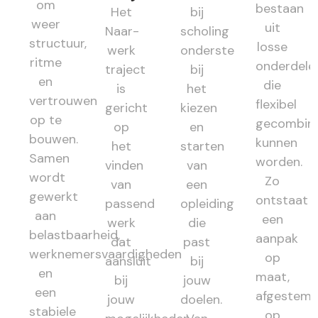
om
bestaan
Het
bij
weer
uit
Naar-
scholing
structuur,
losse
werk
ondersteunt
ritme
onderdele
traject
bij
en
die
is
het
vertrouwen
flexibel
gericht
kiezen
op te
gecombin
op
en
bouwen.
kunnen
het
starten
Samen
worden.
vinden
van
wordt
Zo
van
een
gewerkt
ontstaat
passend
opleiding
aan
een
werk
die
belastbaarheid,
aanpak
dat
past
werknemersvaardigheden
op
aansluit
bij
en
maat,
bij
jouw
een
afgestem
jouw
doelen.
stabiele
op