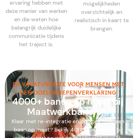
ervaring hebben met
mogelijkheden
deze manier van werken
overzichtelijk en
en die weten hoe
realistisch in kaart te
belangrijk duidelijke
brengen.
communicatie tijdens
het traject is.
DE VACATURESITE VOOR MENSEN MET
EEN DOELGROEPENVERKLARING
4000+ banen op maat bij
Maatwerkbanen.nl
Klaar met re-integratie en op zoek naar een
baan op maat? Bekijk 4000+ vacatures bij
sociale werkgevers op maatwerkbanen.nl.