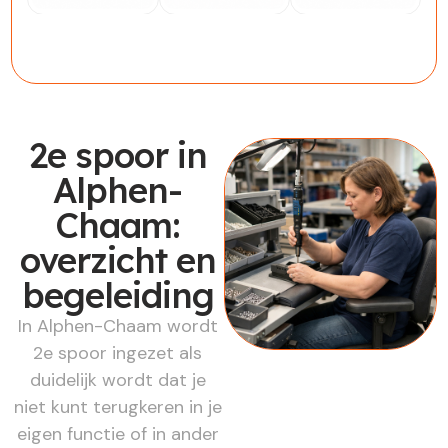
Werknemer
Werkgever
Werkzoekende
2e spoor in
Alphen-
Chaam:
overzicht en
begeleiding
In Alphen-Chaam wordt
2e spoor ingezet als
duidelijk wordt dat je
niet kunt terugkeren in je
eigen functie of in ander