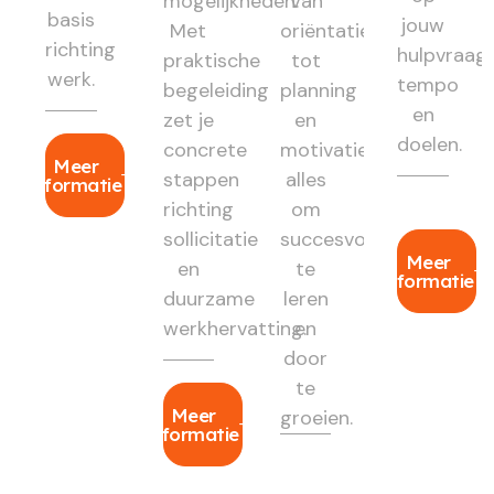
mogelijkheden.
Van
basis
jouw
Met
oriëntatie
richting
hulpvraag,
praktische
tot
werk.
tempo
begeleiding
planning
en
zet je
en
doelen.
concrete
motivatie:
Meer
stappen
alles
informatie
richting
om
sollicitatie
succesvol
Meer
en
te
informatie
duurzame
leren
werkhervatting.
en
door
te
Meer
groeien.
informatie