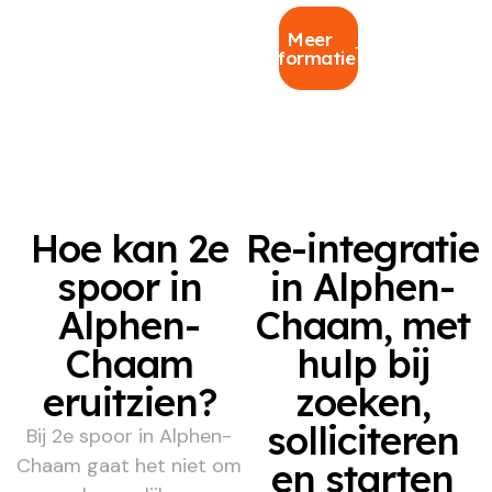
Meer
informatie
Hoe kan 2e
Re-integratie
spoor in
in Alphen-
Alphen-
Chaam, met
Chaam
hulp bij
eruitzien?
zoeken,
solliciteren
Bij 2e spoor in Alphen-
Chaam gaat het niet om
en starten