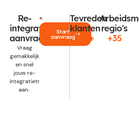
Re-
Tevreden
Arbeidsm
integratie
klanten
regio's
Start
aanvragen?
250+
+35
aanvraag
Vraag
gemakkelijk
en snel
jouw re-
integratietraject
aan.