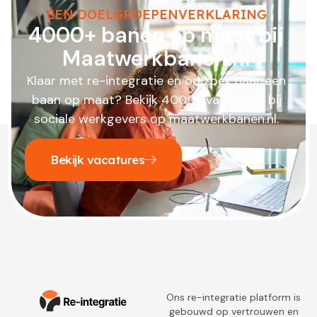
EEN DOELGROEPENVERKLARING
4000+ banen op maat bij
Maatwerkbanen.nl
Klaar met re-integratie en op zoek naar een
baan op maat? Bekijk 4000+ vacatures bij
sociale werkgevers op maatwerkbanen.nl.
Bekijk vacatures
Ons re-integratie platform is
gebouwd op vertrouwen en