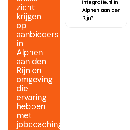
integratie.nl in
zicht
Alphen aan den
krijgen
Rijn?
op
aanbieders
in
Alphen
aan den
Rijn en
omgeving
die
ervaring
hebben
met
jobcoaching.