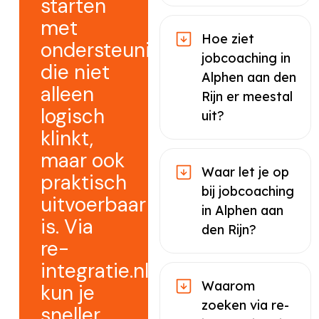
starten
met
Hoe ziet
ondersteuning
jobcoaching in
die niet
Alphen aan den
alleen
Rijn er meestal
logisch
uit?
klinkt,
maar ook
Waar let je op
praktisch
bij jobcoaching
uitvoerbaar
in Alphen aan
is. Via
den Rijn?
re-
integratie.nl
Waarom
kun je
zoeken via re-
sneller