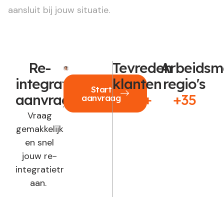
aansluit bij jouw situatie.
Re-
Tevreden
Arbeidsm
integratie
klanten
regio's
Start
aanvragen?
250+
+35
aanvraag
Vraag
gemakkelijk
en snel
jouw re-
integratietraject
aan.