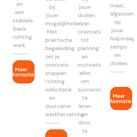
en
maat,
bij
jouw
een
afgestem
jouw
doelen.
stabiele
op
mogelijkheden.
Van
basis
jouw
Met
oriëntatie
richting
hulpvraag,
praktische
tot
werk.
tempo
begeleiding
planning
en
zet je
en
doelen.
concrete
motivatie:
Meer
stappen
alles
informatie
richting
om
sollicitatie
succesvol
Meer
en
te
informatie
duurzame
leren
werkhervatting.
en
door
te