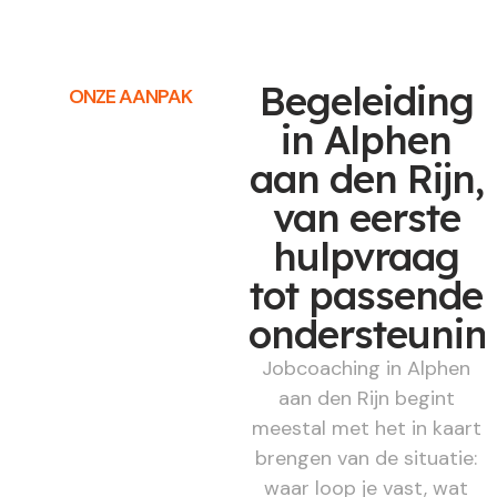
Begeleiding
ONZE AANPAK
in Alphen
aan den Rijn,
van eerste
hulpvraag
tot passende
ondersteunin
Jobcoaching in Alphen
aan den Rijn begint
meestal met het in kaart
brengen van de situatie:
waar loop je vast, wat