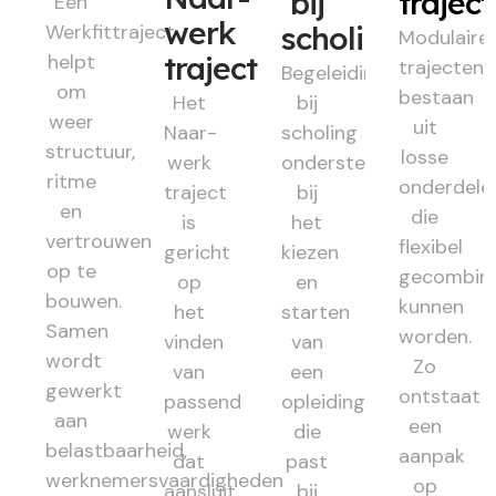
bij
trajec
Een
werk
Werkfittraject
scholing
Modulaire
helpt
traject
trajecten
Begeleiding
om
bestaan
Het
bij
weer
uit
Naar-
scholing
structuur,
losse
werk
ondersteunt
ritme
onderdele
traject
bij
en
die
is
het
vertrouwen
flexibel
gericht
kiezen
op te
gecombin
op
en
bouwen.
kunnen
het
starten
Samen
worden.
vinden
van
wordt
Zo
van
een
gewerkt
ontstaat
passend
opleiding
aan
een
werk
die
belastbaarheid,
aanpak
dat
past
werknemersvaardigheden
op
aansluit
bij