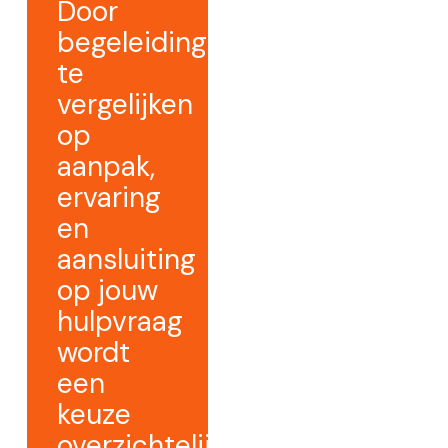
Door
begeleiding
te
vergelijken
op
aanpak,
ervaring
en
aansluiting
op jouw
hulpvraag
wordt
een
keuze
overzichtelijker.