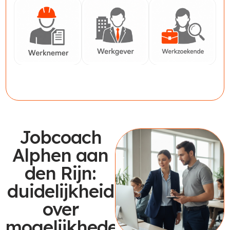
Werknemer
Werkgever
Werkzoekende
Jobcoach
Alphen aan
den Rijn:
duidelijkheid
over
mogelijkheden