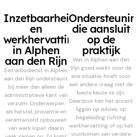
Inzetbaarheid
Ondersteuni
en
die aansluit
werkhervatting
op de
in Alphen
praktijk
aan den Rijn
Wat in Alphen aan den
Rijn goed werkt voor de
Een arbodienst in Alphen
ene situatie, hoeft voor
aan den Rijn ondersteunt
een andere vraag niet de
bij meer dan alleen de
beste keuze te zijn.
administratieve kant van
Daardoor kan het accent
verzuim. Onderwerpen
liggen op advies, op
als herstel, preventie en
begeleiding richting
verantwoord opbouwen
werkhervatting of op het
van werk lopen daarin
voorkomen van verdere
vaak samen op. Zo komt