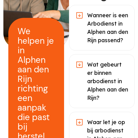
Wanneer is een
Arbodienst in
We
Alphen aan den
helpen je
Rijn passend?
in
Alphen
Wat gebeurt
aan den
er binnen
Rijn
arbodienst in
richting
Alphen aan den
een
Rijn?
aanpak
die past
Waar let je op
bij
bij arbodienst
herstel,