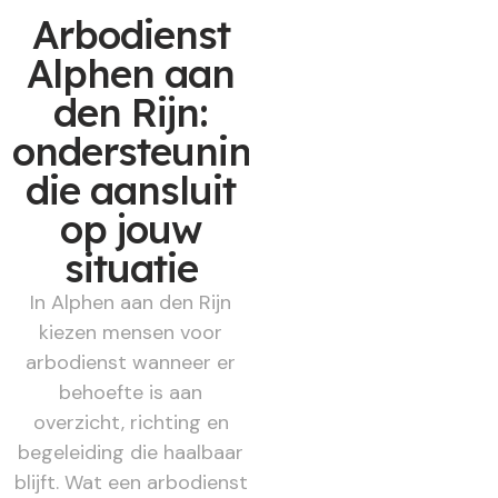
Arbodienst
Alphen aan
den Rijn:
ondersteuning
die aansluit
op jouw
situatie
In Alphen aan den Rijn
kiezen mensen voor
arbodienst wanneer er
behoefte is aan
overzicht, richting en
begeleiding die haalbaar
blijft. Wat een arbodienst