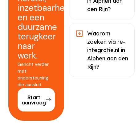
in Alphen aan
inzetbaarheid
den Rijn?
en een
duurzame
Waarom
terugkeer
zoeken via re-
naar
integratie.nl in
werk.
Alphen aan den
Gericht verder
Rijn?
met
ondersteuning
die aansluit
Start
aanvraag