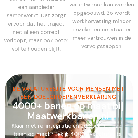
verantwoord kan worden
een aanbieder
opgebouwd. Zo wordt
samenwerkt. Dat zorgt
werkhervatting minder
ervoor dat het traject
onzeker en ontstaat er
niet alleen correct
meer vertrouwen in de
verloopt, maar ook beter
vervolgstappen.
vol te houden blijft.
DE VACATURESITE VOOR MENSEN MET
EEN DOELGROEPENVERKLARING
4000+ banen op maat bij
Maatwerkbanen.nl
Klaar met re-integratie en op zoek naar een
baan op maat? Bekijk 4000+ vacatures bij