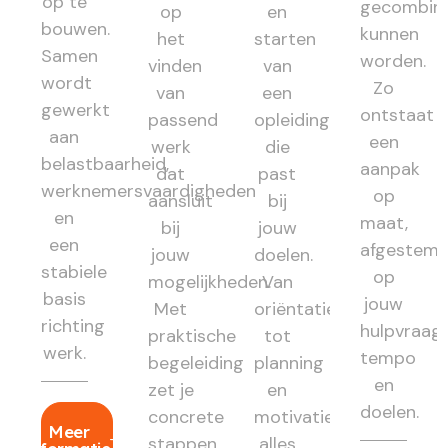
op te
gecombin
op
en
bouwen.
kunnen
het
starten
Samen
worden.
vinden
van
wordt
Zo
van
een
gewerkt
ontstaat
passend
opleiding
aan
een
werk
die
belastbaarheid,
aanpak
dat
past
werknemersvaardigheden
op
aansluit
bij
en
maat,
bij
jouw
een
afgestem
jouw
doelen.
stabiele
op
mogelijkheden.
Van
basis
jouw
Met
oriëntatie
richting
hulpvraag,
praktische
tot
werk.
tempo
begeleiding
planning
en
zet je
en
doelen.
concrete
motivatie:
Meer
stappen
alles