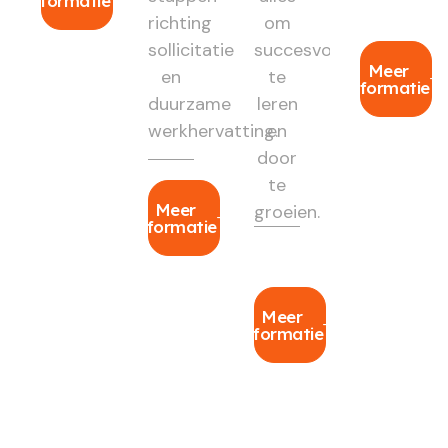
informatie
richting
om
sollicitatie
succesvol
Meer
en
te
informatie
duurzame
leren
werkhervatting.
en
door
te
Meer
groeien.
informatie
Meer
informatie