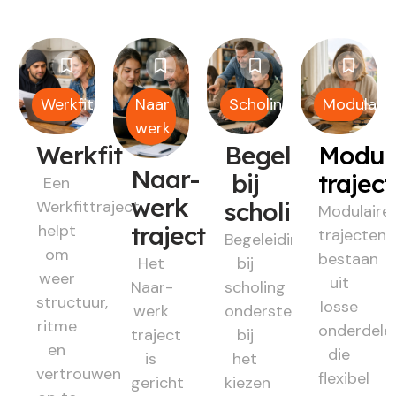
Werkfit
Naar
Scholing
Modulair
werk
Werkfit
Begeleiding
Modul
Naar-
bij
trajec
Een
werk
Werkfittraject
scholing
Modulaire
helpt
traject
trajecten
Begeleiding
om
bestaan
Het
bij
weer
uit
Naar-
scholing
structuur,
losse
werk
ondersteunt
ritme
onderdele
traject
bij
en
die
is
het
vertrouwen
flexibel
gericht
kiezen