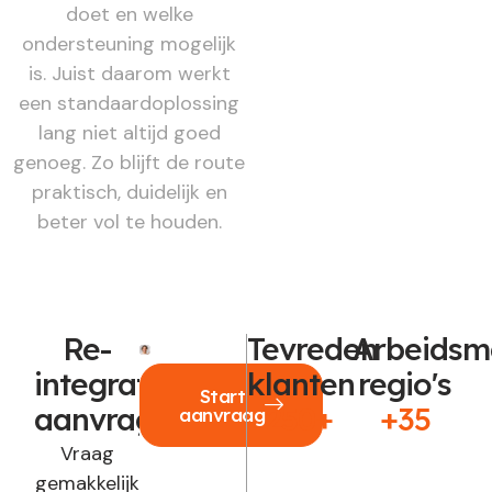
doet en welke
ondersteuning mogelijk
is. Juist daarom werkt
een standaardoplossing
lang niet altijd goed
genoeg. Zo blijft de route
praktisch, duidelijk en
beter vol te houden.
Re-
Tevreden
Arbeidsm
integratie
klanten
regio's
Start
aanvragen?
250+
+35
aanvraag
Vraag
gemakkelijk