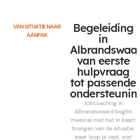
Begeleiding
VAN SITUATIE NAAR
AANPAK
in
Albrandswaar
van eerste
hulpvraag
tot passende
ondersteunin
Jobcoaching in
Albrandswaard begint
meestal met het in kaart
brengen van de situatie:
waar loop je vast, wat