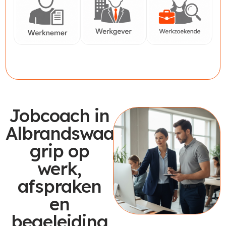
Werknemer
Werkgever
Werkzoekende
Jobcoach in
Albrandswaard:
grip op
werk,
afspraken
en
begeleiding