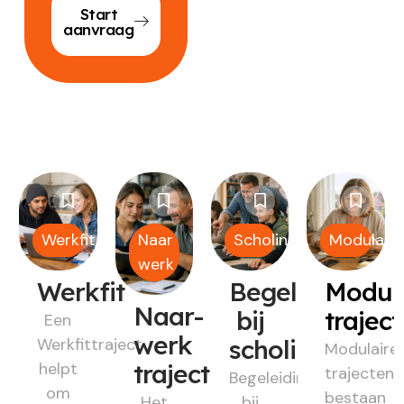
Start
aanvraag
Werkfit
Naar
Scholing
Modulair
werk
Werkfit
Begeleiding
Modul
Naar-
bij
trajec
Een
werk
Werkfittraject
scholing
Modulaire
helpt
traject
trajecten
Begeleiding
om
bestaan
Het
bij