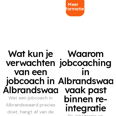
Meer
informatie
Wat kun je
Waarom
verwachten
jobcoaching
van een
in
jobcoach in
Albrandswaa
Albrandswaard?
vaak past
binnen re-
Wat een jobcoach in
Albrandswaard precies
integratie
doet, hangt af van de
Re-integratie en