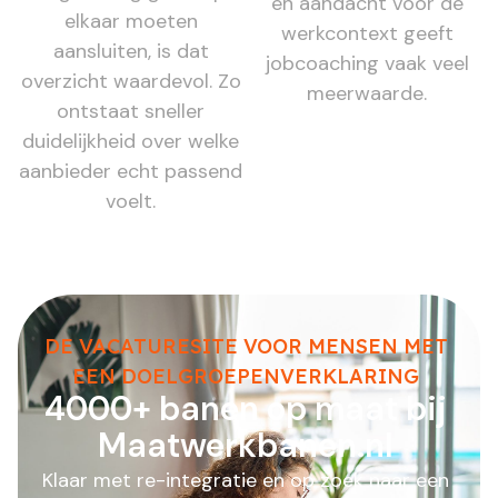
en aandacht voor de
elkaar moeten
werkcontext geeft
aansluiten, is dat
jobcoaching vaak veel
overzicht waardevol. Zo
meerwaarde.
ontstaat sneller
duidelijkheid over welke
aanbieder echt passend
voelt.
DE VACATURESITE VOOR MENSEN MET
EEN DOELGROEPENVERKLARING
4000+ banen op maat bij
Maatwerkbanen.nl
Klaar met re-integratie en op zoek naar een