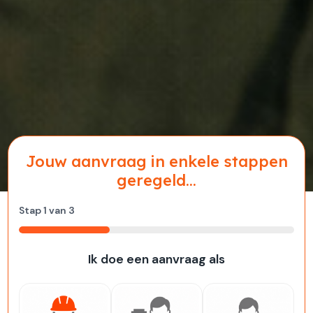
Jouw aanvraag in enkele stappen
geregeld...
Stap
1
van
3
33%
Ik doe een aanvraag als