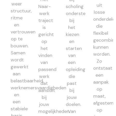
weer
uit
Naar-
scholing
structuur,
losse
werk
ondersteunt
ritme
onderdele
traject
bij
en
die
is
het
vertrouwen
flexibel
gericht
kiezen
op te
gecombin
op
en
bouwen.
kunnen
het
starten
Samen
worden.
vinden
van
wordt
Zo
van
een
gewerkt
ontstaat
passend
opleiding
aan
een
werk
die
belastbaarheid,
aanpak
dat
past
werknemersvaardigheden
op
aansluit
bij
en
maat,
bij
jouw
een
afgestem
jouw
doelen.
stabiele
op
mogelijkheden.
Van
basis