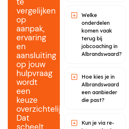
te
vergelijken
Welke
op
onderdelen
aanpak,
komen vaak
ervaring
terug bij
en
jobcoaching in
aansluiting
Albrandswaard?
op jouw
hulpvraag
Hoe kies je in
wordt
Albrandswaard
een
een aanbieder
keuze
die past?
overzichtelijker.
Dat
Kun je via re-
scheelt