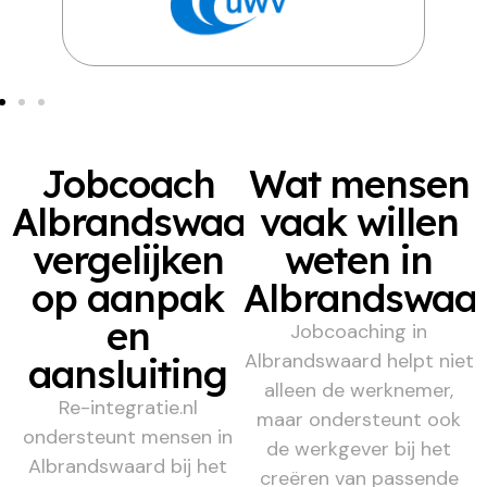
Jobcoach
Wat mensen
Albrandswaard
vaak willen
vergelijken
weten in
op aanpak
Albrandswaa
en
Jobcoaching in
Albrandswaard helpt niet
aansluiting
alleen de werknemer,
Re-integratie.nl
maar ondersteunt ook
ondersteunt mensen in
de werkgever bij het
Albrandswaard bij het
creëren van passende