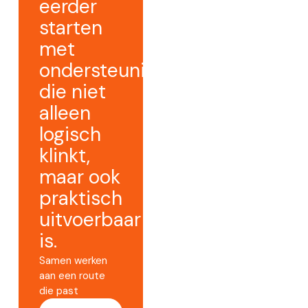
eerder
starten
met
ondersteuning
die niet
alleen
logisch
klinkt,
maar ook
praktisch
uitvoerbaar
is.
Samen werken
aan een route
die past