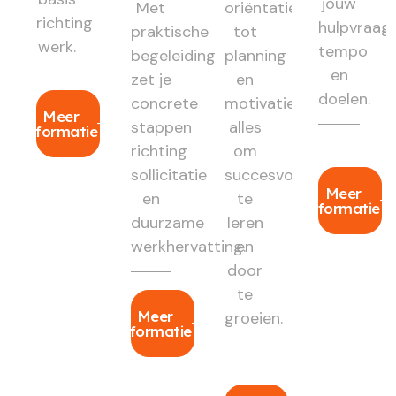
jouw
Met
oriëntatie
richting
hulpvraag,
praktische
tot
werk.
tempo
begeleiding
planning
en
zet je
en
doelen.
concrete
motivatie:
Meer
stappen
alles
informatie
richting
om
sollicitatie
succesvol
Meer
en
te
informatie
duurzame
leren
werkhervatting.
en
door
te
Meer
groeien.
informatie