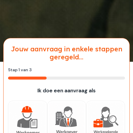
Jouw aanvraag in enkele stappen
geregeld...
Stap
1
van
3
33%
Ik doe een aanvraag als