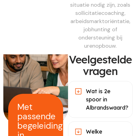
situatie nodig zijn, zoals
sollicitatiecoaching,
arbeidsmarktoriëntatie,
jobhunting of
ondersteuning bij
urenopbouw.
Veelgestelde
vragen
Wat is 2e
spoor in
Met
Albrandswaard?
passende
begeleiding
Welke
in