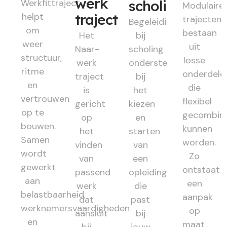
werk
Werkfittraject
scholing
Modulaire
helpt
traject
trajecten
Begeleiding
om
bestaan
Het
bij
weer
uit
Naar-
scholing
structuur,
losse
werk
ondersteunt
ritme
onderdele
traject
bij
en
die
is
het
vertrouwen
flexibel
gericht
kiezen
op te
gecombin
op
en
bouwen.
kunnen
het
starten
Samen
worden.
vinden
van
wordt
Zo
van
een
gewerkt
ontstaat
passend
opleiding
aan
een
werk
die
belastbaarheid,
aanpak
dat
past
werknemersvaardigheden
op
aansluit
bij
en
maat,