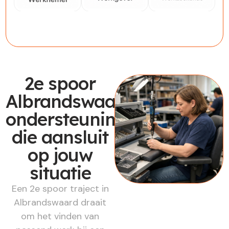
Werknemer
Werkgever
Werkzoekende
2e spoor
Albrandswaard:
ondersteuning
die aansluit
op jouw
situatie
Een 2e spoor traject in
Albrandswaard draait
om het vinden van