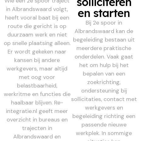
solliciteren
Wie een 2e spoor traject
in Albrandswaard volgt,
en starten
heeft vooral baat bij een
Bij 2e spoor in
route die gericht is op
Albrandswaard kan de
duurzaam werk en niet
begeleiding bestaan uit
op snelle plaatsing alleen.
meerdere praktische
Er wordt gekeken naar
onderdelen. Vaak gaat
kansen bij andere
het om hulp bij het
werkgevers, maar altijd
bepalen van een
met oog voor
zoekrichting,
belastbaarheid,
ondersteuning bij
werkritme en functies die
sollicitaties, contact met
haalbaar blijven. Re-
werkgevers en
integratie.nl geeft meer
begeleiding richting een
overzicht in bureaus en
passende nieuwe
trajecten in
werkplek. In sommige
Albrandswaard en