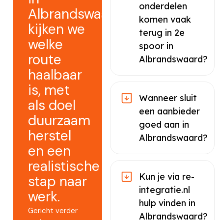
onderdelen
Albrandswaard
komen vaak
kijken we
terug in 2e
welke
spoor in
route
Albrandswaard?
haalbaar
is, met
Wanneer sluit
als doel
een aanbieder
duurzaam
goed aan in
herstel
Albrandswaard?
en een
realistische
Kun je via re-
stap naar
integratie.nl
werk.
hulp vinden in
Gericht verder
Albrandswaard?