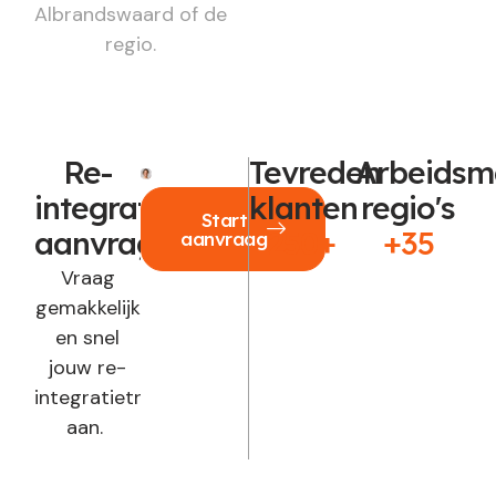
Albrandswaard of de
regio.
Re-
Tevreden
Arbeidsm
integratie
klanten
regio's
Start
aanvragen?
250+
+35
aanvraag
Vraag
gemakkelijk
en snel
jouw re-
integratietraject
aan.