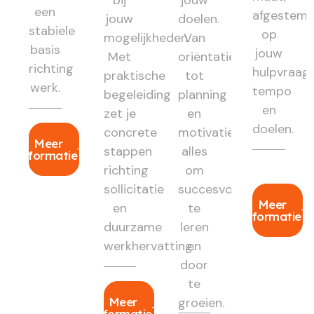
bij
jouw
een
afgestem
jouw
doelen.
stabiele
op
mogelijkheden.
Van
basis
jouw
Met
oriëntatie
richting
hulpvraag,
praktische
tot
werk.
tempo
begeleiding
planning
en
zet je
en
doelen.
concrete
motivatie:
Meer
stappen
alles
informatie
richting
om
sollicitatie
succesvol
Meer
en
te
informatie
duurzame
leren
werkhervatting.
en
door
te
Meer
groeien.
informatie