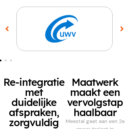
Re-integratie
Maatwerk
met
maakt een
duidelijke
vervolgstap
afspraken,
haalbaar
zorgvuldig
Meestal gaat aan een 2e
spoor traject in