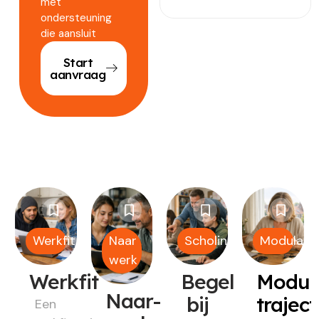
met
ondersteuning
die aansluit
Start
aanvraag
Werkfit
Naar
Scholing
Modulair
werk
Werkfit
Begeleiding
Modul
Naar-
bij
trajec
Een