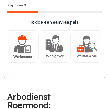
Stap
1
van
3
33%
Ik doe een aanvraag als
Werknemer
Werkgever
Werkzoekende
Arbodienst
Roermond: