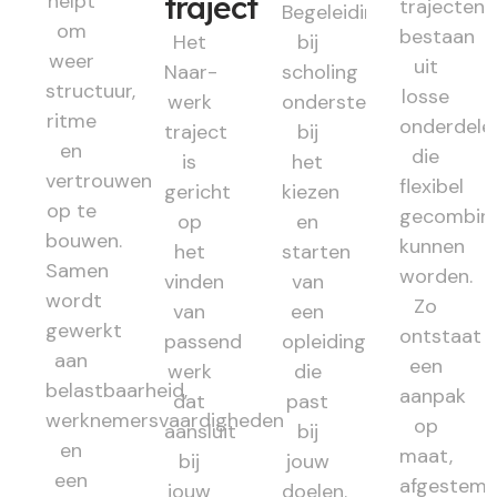
helpt
traject
trajecten
Begeleiding
om
bestaan
Het
bij
weer
uit
Naar-
scholing
structuur,
losse
werk
ondersteunt
ritme
onderdele
traject
bij
en
die
is
het
vertrouwen
flexibel
gericht
kiezen
op te
gecombin
op
en
bouwen.
kunnen
het
starten
Samen
worden.
vinden
van
wordt
Zo
van
een
gewerkt
ontstaat
passend
opleiding
aan
een
werk
die
belastbaarheid,
aanpak
dat
past
werknemersvaardigheden
op
aansluit
bij
en
maat,
bij
jouw
een
afgestem
jouw
doelen.