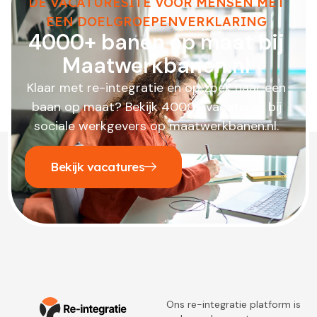
DE VACATURESITE VOOR MENSEN MET
EEN DOELGROEPENVERKLARING
4000+ banen op maat bij
Maatwerkbanen.nl
Klaar met re-integratie en op zoek naar een
baan op maat? Bekijk 4000+ vacatures bij
sociale werkgevers op maatwerkbanen.nl.
Bekijk vacatures
Ons re-integratie platform is