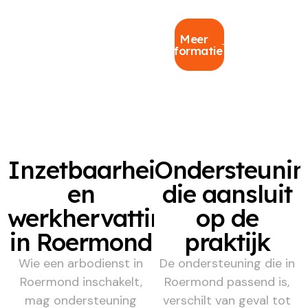
Meer
informatie
Inzetbaarheid
Ondersteuni
en
die aansluit
werkhervatting
op de
in Roermond
praktijk
Wie een arbodienst in
De ondersteuning die in
Roermond inschakelt,
Roermond passend is,
mag ondersteuning
verschilt van geval tot