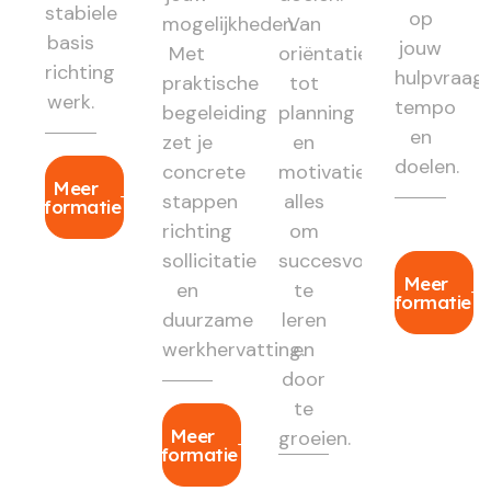
stabiele
op
mogelijkheden.
Van
basis
jouw
Met
oriëntatie
richting
hulpvraag,
praktische
tot
werk.
tempo
begeleiding
planning
en
zet je
en
doelen.
concrete
motivatie:
Meer
stappen
alles
informatie
richting
om
sollicitatie
succesvol
Meer
en
te
informatie
duurzame
leren
werkhervatting.
en
door
te
Meer
groeien.
informatie