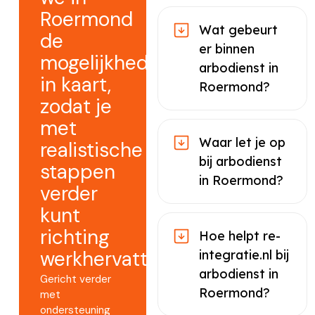
Roermond
Wat gebeurt
de
er binnen
mogelijkheden
arbodienst in
in kaart,
Roermond?
zodat je
met
Waar let je op
realistische
bij arbodienst
stappen
in Roermond?
verder
kunt
richting
Hoe helpt re-
werkhervatting.
integratie.nl bij
arbodienst in
Gericht verder
Roermond?
met
ondersteuning