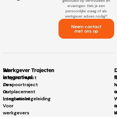
gebouwd op vertrouwen en
ervaringen. Heb je een
persoonlijke vraag of als
werkgever advies nodig?
Neem contact
met ons op
Re-
Werkgever Trajecten
D
integratie.nl
T
1e spoortraject
N
Over
2e spoortraject
M
I
re-
Outplacement
t
u
integratie.nl
Loopbaanbegeleiding
W
W
Voor
t
u
werkgevers
N