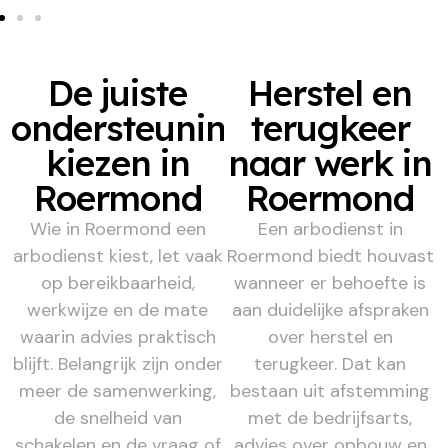
De juiste
Herstel en
ondersteuning
terugkeer
kiezen in
naar werk in
Roermond
Roermond
Wie in Roermond een
Een arbodienst in
arbodienst kiest, let vaak
Roermond biedt houvast
op bereikbaarheid,
wanneer er behoefte is
werkwijze en de mate
aan duidelijke afspraken
waarin advies praktisch
over herstel en
blijft. Belangrijk zijn onder
terugkeer. Dat kan
meer de samenwerking,
bestaan uit afstemming
de snelheid van
met de bedrijfsarts,
schakelen en de vraag of
advies over opbouw en