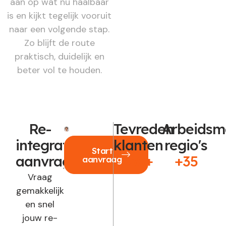
aan op wat nú haalbaar
is en kijkt tegelijk vooruit
naar een volgende stap.
Zo blijft de route
praktisch, duidelijk en
beter vol te houden.
Re-
Tevreden
Arbeidsm
integratie
klanten
regio's
Start
aanvragen?
250+
+35
aanvraag
Vraag
gemakkelijk
en snel
jouw re-