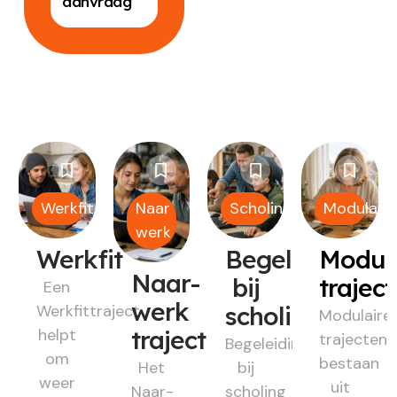
aanvraag
Werkfit
Naar
Scholing
Modulair
werk
Werkfit
Begeleiding
Modul
Naar-
bij
trajec
Een
werk
Werkfittraject
scholing
Modulaire
helpt
traject
trajecten
Begeleiding
om
bestaan
Het
bij
weer
uit
Naar-
scholing