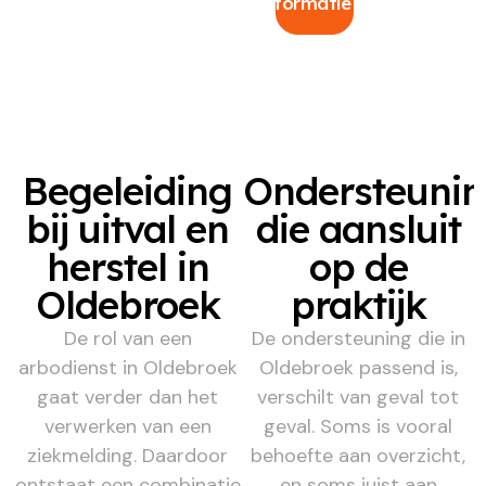
informatie
Begeleiding
Ondersteuni
bij uitval en
die aansluit
herstel in
op de
Oldebroek
praktijk
De rol van een
De ondersteuning die in
arbodienst in Oldebroek
Oldebroek passend is,
gaat verder dan het
verschilt van geval tot
verwerken van een
geval. Soms is vooral
ziekmelding. Daardoor
behoefte aan overzicht,
ontstaat een combinatie
en soms juist aan