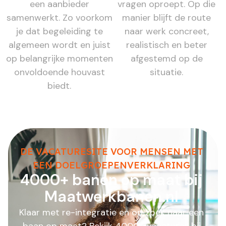
een aanbieder
vragen oproept. Op die
samenwerkt. Zo voorkom
manier blijft de route
je dat begeleiding te
naar werk concreet,
algemeen wordt en juist
realistisch en beter
op belangrijke momenten
afgestemd op de
onvoldoende houvast
situatie.
biedt.
DE VACATURESITE VOOR MENSEN MET
EEN DOELGROEPENVERKLARING
4000+ banen op maat bij
Maatwerkbanen.nl
Klaar met re-integratie en op zoek naar een
baan op maat? Bekijk 4000+ vacatures bij