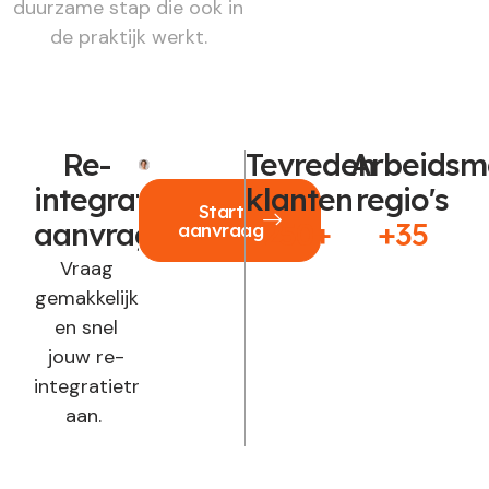
duurzame stap die ook in
de praktijk werkt.
Re-
Tevreden
Arbeidsm
integratie
klanten
regio's
Start
aanvragen?
250+
+35
aanvraag
Vraag
gemakkelijk
en snel
jouw re-
integratietraject
aan.