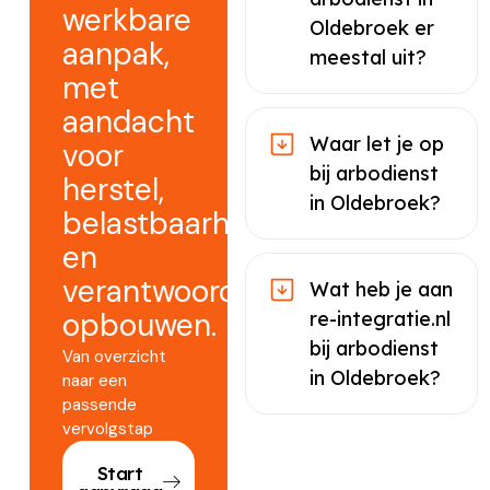
werkbare
Oldebroek er
aanpak,
meestal uit?
met
aandacht
Waar let je op
voor
bij arbodienst
herstel,
in Oldebroek?
belastbaarheid
en
verantwoord
Wat heb je aan
opbouwen.
re-integratie.nl
bij arbodienst
Van overzicht
in Oldebroek?
naar een
passende
vervolgstap
Start