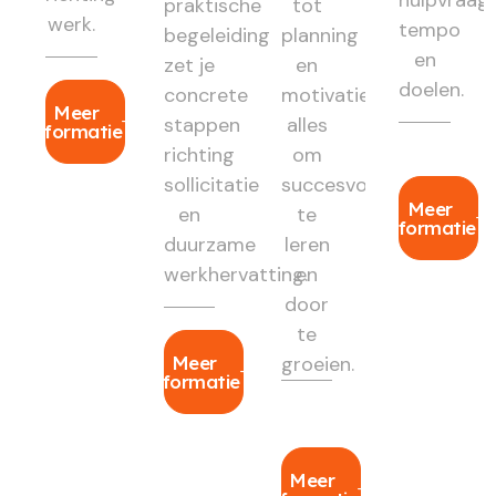
hulpvraag,
praktische
tot
werk.
tempo
begeleiding
planning
en
zet je
en
doelen.
concrete
motivatie:
Meer
stappen
alles
informatie
richting
om
sollicitatie
succesvol
Meer
en
te
informatie
duurzame
leren
werkhervatting.
en
door
te
Meer
groeien.
informatie
Meer