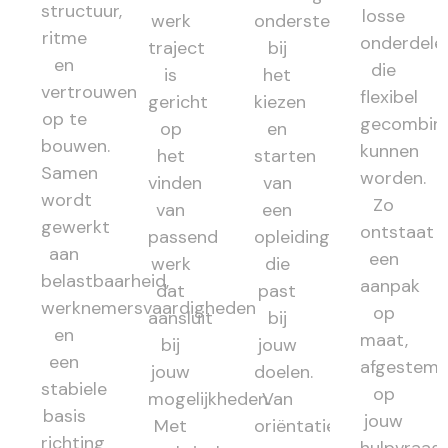
structuur,
losse
werk
ondersteunt
ritme
onderdele
traject
bij
en
die
is
het
vertrouwen
flexibel
gericht
kiezen
op te
gecombin
op
en
bouwen.
kunnen
het
starten
Samen
worden.
vinden
van
wordt
Zo
van
een
gewerkt
ontstaat
passend
opleiding
aan
een
werk
die
belastbaarheid,
aanpak
dat
past
werknemersvaardigheden
op
aansluit
bij
en
maat,
bij
jouw
een
afgestem
jouw
doelen.
stabiele
op
mogelijkheden.
Van
basis
jouw
Met
oriëntatie
richting