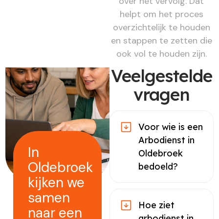
over het vervolg. Dat
helpt om het proces
overzichtelijk te houden
en stappen te zetten die
ook vol te houden zijn.
Veelgestelde
vragen
Voor wie is een
Arbodienst in
In
Oldebroek
Oldebroek
bedoeld?
kijken we
samen
Hoe ziet
naar een
arbodienst in