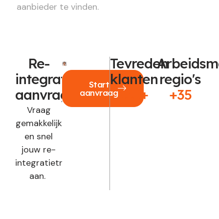
aanbieder te vinden.
Re-
Tevreden
Arbeidsm
integratie
klanten
regio's
Start
aanvragen?
250+
+35
aanvraag
Vraag
gemakkelijk
en snel
jouw re-
integratietraject
aan.