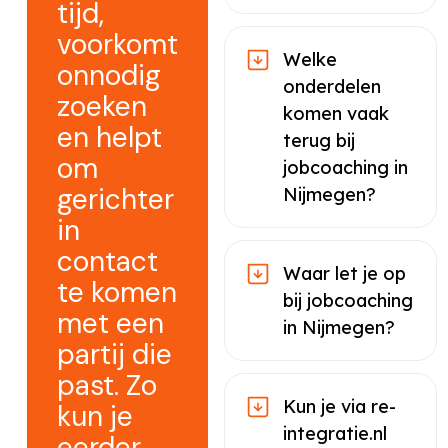
tijd,
voorkomt
Welke
onnodig
onderdelen
zoeken
komen vaak
en helpt
terug bij
om
jobcoaching in
gerichter
Nijmegen?
in
contact
Waar let je op
te komen
bij jobcoaching
met een
in Nijmegen?
partij die
past. Zo
Kun je via re-
kun je
integratie.nl
eerder