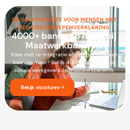
DE VACATURESITE VOOR MENSEN MET
EEN DOELGROEPENVERKLARING
4000+ banen op maat bij
Maatwerkbanen.nl
Klaar met re-integratie en op zoek naar een
baan op maat? Bekijk 4000+ vacatures bij
sociale werkgevers op maatwerkbanen.nl.
Bekijk vacatures