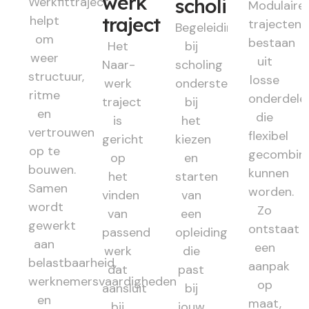
werk
Werkfittraject
scholing
Modulaire
helpt
traject
trajecten
Begeleiding
om
bestaan
Het
bij
weer
uit
Naar-
scholing
structuur,
losse
werk
ondersteunt
ritme
onderdele
traject
bij
en
die
is
het
vertrouwen
flexibel
gericht
kiezen
op te
gecombin
op
en
bouwen.
kunnen
het
starten
Samen
worden.
vinden
van
wordt
Zo
van
een
gewerkt
ontstaat
passend
opleiding
aan
een
werk
die
belastbaarheid,
aanpak
dat
past
werknemersvaardigheden
op
aansluit
bij
en
maat,
bij
jouw