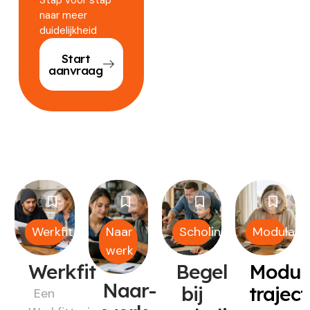
naar meer
duidelijkheid
Start
aanvraag
Werkfit
Naar
Scholing
Modulair
werk
Werkfit
Begeleiding
Modul
Naar-
bij
trajec
Een