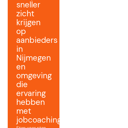
sneller
zicht
krijgen
op
aanbieders
in
Nijmegen
en
omgeving
die
ervaring
hebben
met
jobcoaching.
Stap voor stap