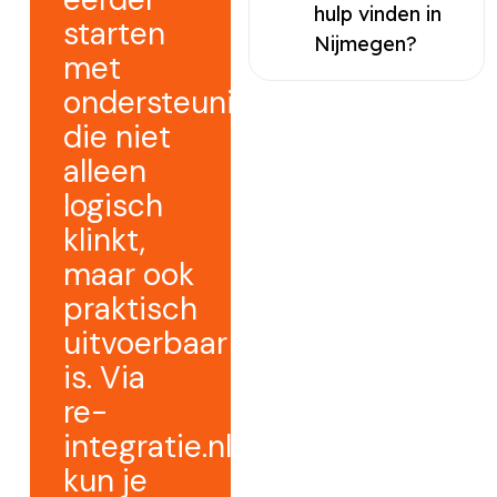
hulp vinden in
starten
Nijmegen?
met
ondersteuning
die niet
alleen
logisch
klinkt,
maar ook
praktisch
uitvoerbaar
is. Via
re-
integratie.nl
kun je