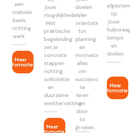
een
afgestem
jouw
doelen.
stabiele
op
mogelijkheden.
Van
basis
jouw
Met
oriëntatie
richting
hulpvraag,
praktische
tot
werk.
tempo
begeleiding
planning
en
zet je
en
doelen.
concrete
motivatie:
Meer
stappen
alles
informatie
richting
om
sollicitatie
succesvol
Meer
en
te
informatie
duurzame
leren
werkhervatting.
en
door
te
Meer
groeien.
informatie