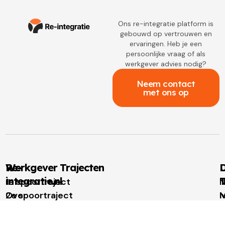
Ons re-integratie platform is
gebouwd op vertrouwen en
ervaringen. Heb je een
persoonlijke vraag of als
werkgever advies nodig?
Neem contact
met ons op
Re-
Werkgever Trajecten
D
integratie.nl
T
1e spoortraject
N
Over
2e spoortraject
M
I
re-
Outplacement
t
u
integratie.nl
Loopbaanbegeleiding
W
W