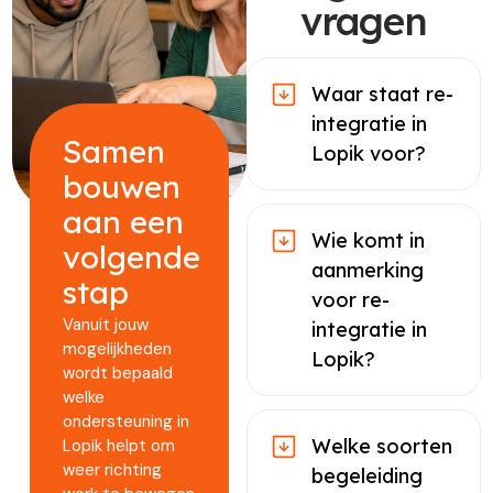
vragen
Waar staat re-
integratie in
Samen
Lopik voor?
bouwen
aan een
Wie komt in
volgende
aanmerking
stap
voor re-
Vanuit jouw
integratie in
mogelijkheden
Lopik?
wordt bepaald
welke
ondersteuning in
Welke soorten
Lopik helpt om
weer richting
begeleiding