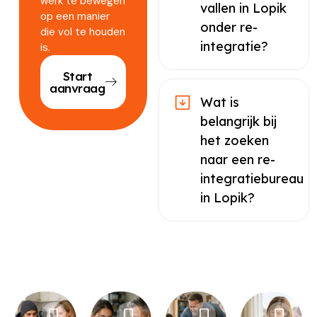
werk te bewegen
vallen in Lopik
op een manier
onder re-
die vol te houden
integratie?
is.
Start
aanvraag
Wat is
belangrijk bij
het zoeken
naar een re-
integratiebureau
in Lopik?