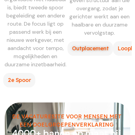
geven structuur aan die
is, biedt tweede spoor
overgang, zodat je
begeleiding een andere
gerichter werkt aan een
route. De focus ligt op
haalbare en duurzame
passend werk bij een
vervolgstap.
nieuwe werkgever, met
aandacht voor tempo,
Outplacement
Loopb
mogelijkheden en
duurzame inzetbaarheid.
2e Spoor
DE VACATURESITE VOOR MENSEN MET
EEN DOELGROEPENVERKLARING
4000+ banen op maat bij