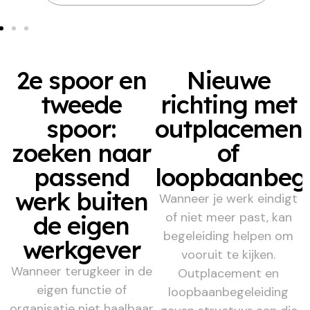
2e spoor en
Nieuwe
tweede
richting met
spoor:
outplacemen
zoeken naar
of
passend
loopbaanbege
werk buiten
Wanneer je werk eindigt
of niet meer past, kan
de eigen
begeleiding helpen om
werkgever
vooruit te kijken.
Wanneer terugkeer in de
Outplacement en
eigen functie of
loopbaanbegeleiding
organisatie niet haalbaar