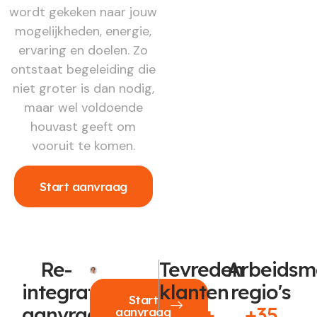
wordt gekeken naar jouw
mogelijkheden, energie,
ervaring en doelen. Zo
ontstaat begeleiding die
niet groter is dan nodig,
maar wel voldoende
houvast geeft om
vooruit te komen.
Start aanvraag
Re-
Tevreden
Arbeidsm
integratie
klanten
regio's
Start
aanvragen?
250+
+35
aanvraag