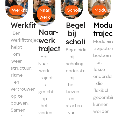
Werkfit
Naar
Scholing
Modulair
werk
Werkfit
Begeleiding
Modul
Naar-
bij
trajec
Een
werk
Werkfittraject
scholing
Modulaire
helpt
traject
trajecten
Begeleiding
om
bestaan
Het
bij
weer
uit
Naar-
scholing
structuur,
losse
werk
ondersteunt
ritme
onderdele
traject
bij
en
die
is
het
vertrouwen
flexibel
gericht
kiezen
op te
gecombin
op
en
bouwen.
kunnen
het
starten
Samen
worden.
vinden
van