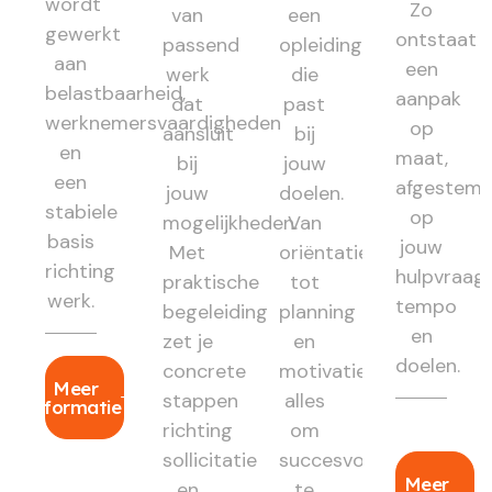
wordt
Zo
van
een
gewerkt
ontstaat
passend
opleiding
aan
een
werk
die
belastbaarheid,
aanpak
dat
past
werknemersvaardigheden
op
aansluit
bij
en
maat,
bij
jouw
een
afgestem
jouw
doelen.
stabiele
op
mogelijkheden.
Van
basis
jouw
Met
oriëntatie
richting
hulpvraag,
praktische
tot
werk.
tempo
begeleiding
planning
en
zet je
en
doelen.
concrete
motivatie:
Meer
stappen
alles
informatie
richting
om
sollicitatie
succesvol
Meer
en
te