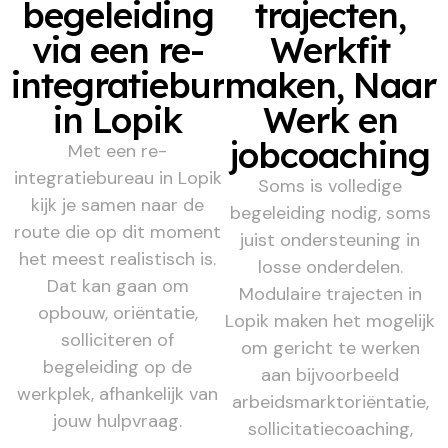
begeleiding
trajecten,
via een re-
Werkfit
integratiebureau
maken, Naar
in Lopik
Werk en
jobcoaching
Met een re-
integratiebureau in Lopik
Soms is volledige
kijk je samen naar de
begeleiding nodig, soms
route die op dit moment
juist ondersteuning in
het meest realistisch is.
losse onderdelen.
Dat kan gaan om
Modulaire trajecten in
opbouw, oriëntatie,
Lopik maken het mogelijk
solliciteren of
om gericht te werken
begeleiding op de
aan bijvoorbeeld
werkplek, afhankelijk van
arbeidsmarktoriëntatie,
jouw hulpvraag.
sollicitatiecoaching,