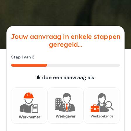
Jouw aanvraag in enkele stappen
geregeld...
Stap
1
van
3
33%
Ik doe een aanvraag als
Werknemer
Werkgever
Werkzoekende