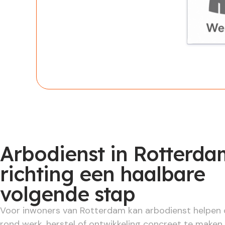
Werknem
Arbodienst in Rotterda
richting een haalbare
volgende stap
Voor inwoners van Rotterdam kan arbodienst helpen
rond werk, herstel of ontwikkeling concreet te maken