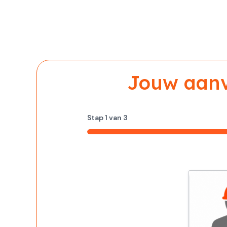
Jouw aanvr
Stap
1
van
3
33%