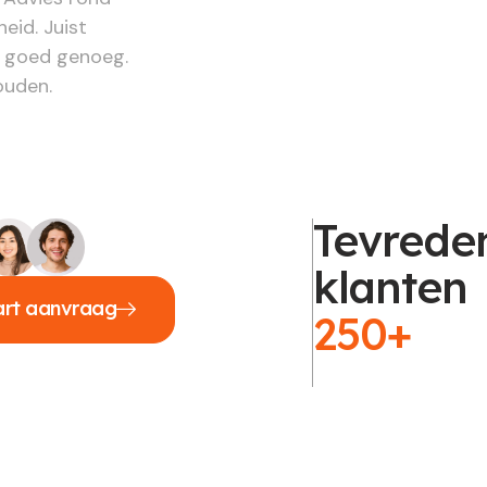
eid. Juist
d goed genoeg.
houden.
Tevrede
klanten
art aanvraag
250+