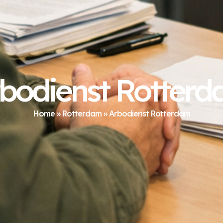
bodienst Rotter
Home
»
Rotterdam
»
Arbodienst Rotterdam