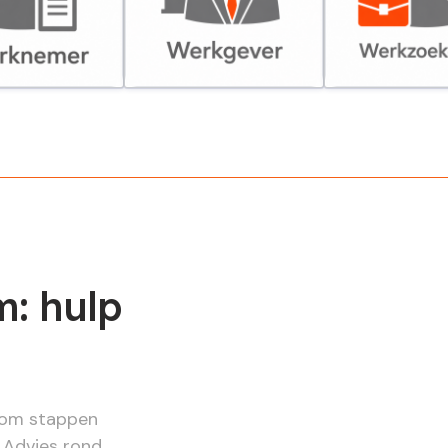
er
Werkgever
Werkzoekende
m: hulp
 om stappen
. Advies rond