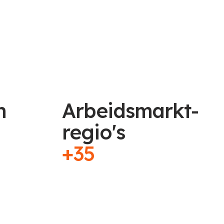
n
Arbeidsmarkt-
regio's
+35