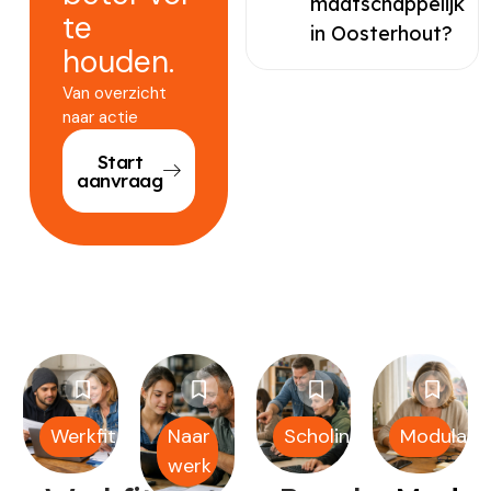
maatschappelijk
te
in Oosterhout?
houden.
Van overzicht
naar actie
Start
aanvraag
Werkfit
Naar
Scholing
Modulair
werk