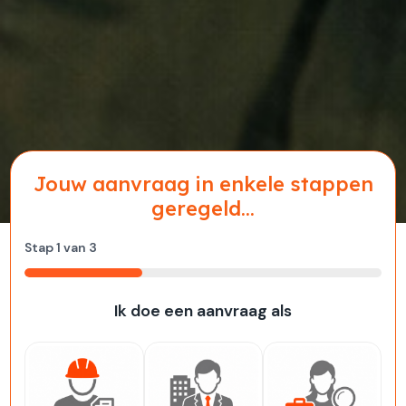
Jouw aanvraag in enkele stappen
geregeld...
Stap
1
van
3
33%
Ik doe een aanvraag als