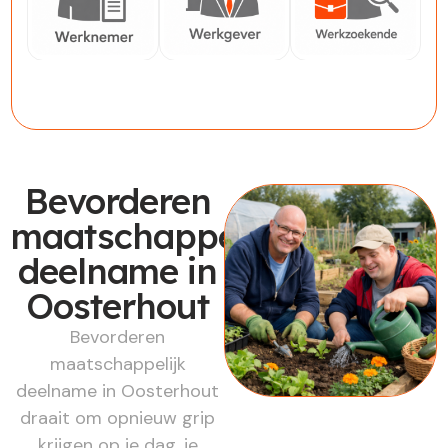
Werknemer
Werkgever
Werkzoekende
Bevorderen
maatschappelijk
deelname in
Oosterhout
Bevorderen
maatschappelijk
deelname in Oosterhout
draait om opnieuw grip
krijgen op je dag, je