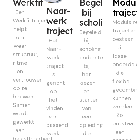
Werkfit
Begeleiding
Modul
Naar-
bij
trajec
Een
werk
Werkfittraject
scholing
Modulaire
helpt
traject
trajecten
Begeleiding
om
bestaan
Het
bij
weer
uit
Naar-
scholing
structuur,
losse
werk
ondersteunt
ritme
onderdele
traject
bij
en
die
is
het
vertrouwen
flexibel
gericht
kiezen
op te
gecombin
op
en
bouwen.
kunnen
het
starten
Samen
worden.
vinden
van
wordt
Zo
van
een
gewerkt
ontstaat
passend
opleiding
aan
een
werk
die
belastbaarheid,