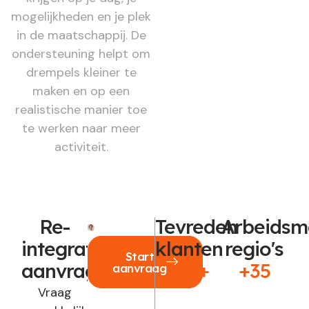
mogelijkheden en je plek
in de maatschappij. De
ondersteuning helpt om
drempels kleiner te
maken en op een
realistische manier toe
te werken naar meer
activiteit.
Re-
Tevreden
Arbeidsm
integratie
klanten
regio's
Start
aanvragen?
250+
+35
aanvraag
Vraag