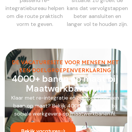
passend re-
situatie. Zo groeit de
integratiebureau helpen
kans dat vervolgstappen
om die route praktisch
beter aansluiten en
vorm te geven.
langer vol te houden zijn.
DE VACATURESITE VOOR MENSEN MET
EEN DOELGROEPENVERKLARING
4000+ banen op maat bij
Maatwerkbanen.nl
Klaar met re-integratie en op zoek naar een
baan op maat? Bekijk 4000+ vacatures bij
sociale werkgevers op maatwerkbanen.nl.
Bekijk vacatures