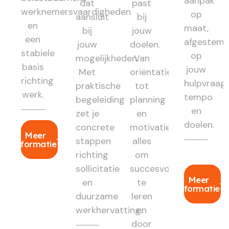
aanpak
dat
past
werknemersvaardigheden
op
aansluit
bij
en
maat,
bij
jouw
een
afgestem
jouw
doelen.
stabiele
op
mogelijkheden.
Van
basis
jouw
Met
oriëntatie
richting
hulpvraag,
praktische
tot
werk.
tempo
begeleiding
planning
en
zet je
en
doelen.
concrete
motivatie:
Meer
stappen
alles
informatie
richting
om
sollicitatie
succesvol
Meer
en
te
informatie
duurzame
leren
werkhervatting.
en
door