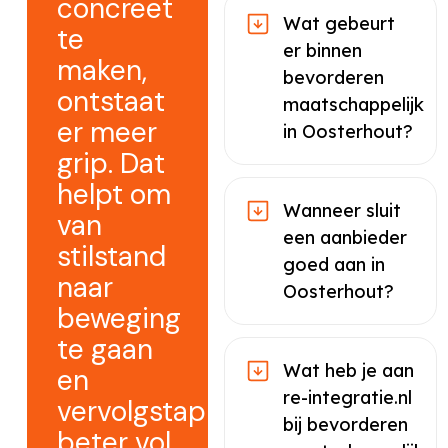
concreet
Wat gebeurt
te
er binnen
maken,
bevorderen
ontstaat
maatschappelijk
er meer
in Oosterhout?
grip. Dat
helpt om
Wanneer sluit
van
een aanbieder
stilstand
goed aan in
naar
Oosterhout?
beweging
te gaan
Wat heb je aan
en
re-integratie.nl
vervolgstappen
bij bevorderen
beter vol