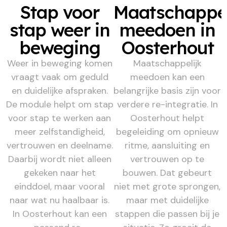
Stap voor
Maatschappel
stap weer in
meedoen in
beweging
Oosterhout
Weer in beweging komen
Maatschappelijk
vraagt vaak om geduld
meedoen kan een
en duidelijke afspraken.
belangrijke basis zijn voor
De module helpt om stap
verdere re-integratie. In
voor stap te werken aan
Oosterhout helpt
meer zelfstandigheid,
begeleiding om opnieuw
vertrouwen en deelname.
ritme, aansluiting en
Daarbij wordt niet alleen
vertrouwen op te
gekeken naar het
bouwen. Dat gebeurt
einddoel, maar vooral
niet met grote sprongen,
naar wat nu haalbaar is.
maar met duidelijke
In Oosterhout kan een
stappen die passen bij je