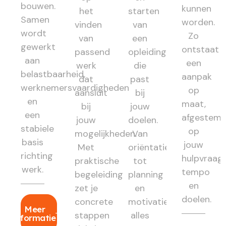
bouwen.
kunnen
het
starten
Samen
worden.
vinden
van
wordt
Zo
van
een
gewerkt
ontstaat
passend
opleiding
aan
een
werk
die
belastbaarheid,
aanpak
dat
past
werknemersvaardigheden
op
aansluit
bij
en
maat,
bij
jouw
een
afgestem
jouw
doelen.
stabiele
op
mogelijkheden.
Van
basis
jouw
Met
oriëntatie
richting
hulpvraag,
praktische
tot
werk.
tempo
begeleiding
planning
en
zet je
en
doelen.
concrete
motivatie:
Meer
stappen
alles
informatie