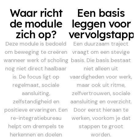
Waar richt
Een basis
de module
leggen voor
zich op?
vervolgstapp
Deze module is bedoeld
Een duurzaam traject
om beweging te creëren
vraagt om een stevige
wanneer werk of scholing
basis. Die basis bestaat
nog niet direct haalbaar
niet alleen uit
is. De focus ligt op
vaardigheden voor werk,
regelmaat, sociale
maar ook uit ritme,
aansluiting,
zelfvertrouwen, sociale
zelfstandigheid en
aansluiting en overzicht.
positieve ervaringen. Een
Door eerst hieraan te
re-integratiebureau
werken, voorkom je dat
helpt om drempels te
stappen te groot
herkennen en doelen
worden.