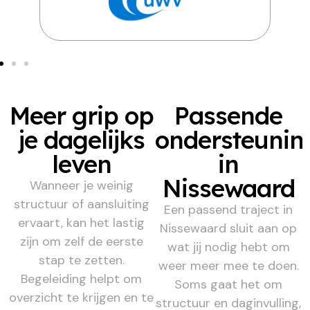
Meer grip op
Passende
je dagelijks
ondersteunin
leven
in
Nissewaard
Wanneer je weinig
structuur of aansluiting
Een passend traject in
ervaart, kan het lastig
Nissewaard sluit aan op
zijn om zelf de eerste
wat jij nodig hebt om
stap te zetten.
weer meer mee te doen.
Begeleiding helpt om
Soms gaat het om
overzicht te krijgen en te
structuur en daginvulling,