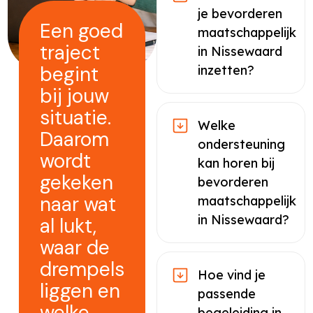
je bevorderen
Een goed
maatschappelijk
traject
in Nissewaard
begint
inzetten?
bij jouw
situatie.
Welke
Daarom
ondersteuning
wordt
kan horen bij
gekeken
bevorderen
naar wat
maatschappelijk
in Nissewaard?
al lukt,
waar de
drempels
Hoe vind je
liggen en
passende
welke
begeleiding in