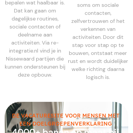
bepalen wat haalbaar is.
soms om sociale
Dat kan gaan om
contacten,
dagelijkse routines,
zelfvertrouwen of het
sociale contacten of
verkennen van
deelname aan
activiteiten. Door dit
activiteiten. Via re-
stap voor stap op te
integratie.nl vind je in
bouwen, ontstaat meer
Nissewaard partijen die
rust en wordt duidelijker
kunnen ondersteunen bij
welke richting daarna
deze opbouw.
logisch is.
DE VACATURESITE VOOR MENSEN MET
EEN DOELGROEPENVERKLARING
4000+ banen op maat bij