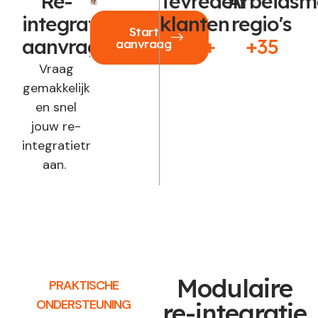
Re-
Tevreden
Arbeidsm
integratie
klanten
regio's
Start
aanvragen?
250+
+35
aanvraag
Vraag
gemakkelijk
en snel
jouw re-
integratietraject
aan.
Modulaire
PRAKTISCHE
ONDERSTEUNING
re-integratie