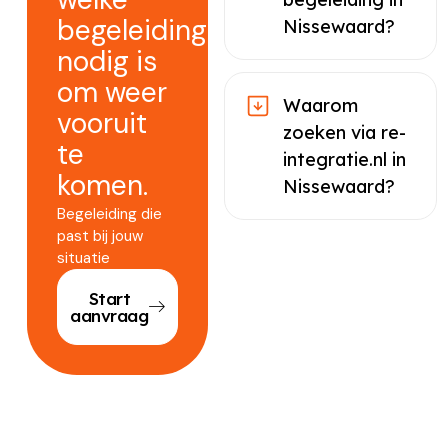
begeleiding
Nissewaard?
nodig is
om weer
Waarom
vooruit
zoeken via re-
te
integratie.nl in
komen.
Nissewaard?
Begeleiding die
past bij jouw
situatie
Start
aanvraag