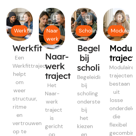
Werkfit
Naar
Scholing
Modulair
werk
Werkfit
Begeleiding
Modul
Naar-
bij
trajec
Een
werk
Werkfittraject
scholing
Modulaire
helpt
traject
trajecten
Begeleiding
om
bestaan
Het
bij
weer
uit
Naar-
scholing
structuur,
losse
werk
ondersteunt
ritme
onderdele
traject
bij
en
die
is
het
vertrouwen
flexibel
gericht
kiezen
op te
gecombin
op
en