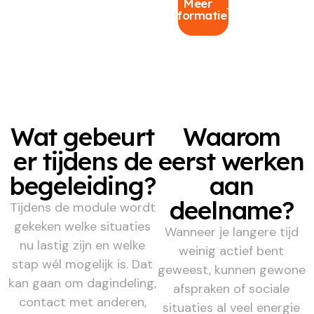
Meer
informatie
Wat gebeurt
Waarom
er tijdens de
eerst werken
begeleiding?
aan
deelname?
Tijdens de module wordt
gekeken welke situaties
Wanneer je langere tijd
nu lastig zijn en welke
weinig actief bent
stap wél mogelijk is. Dat
geweest, kunnen gewone
kan gaan om dagindeling,
afspraken of sociale
contact met anderen,
situaties al veel energie