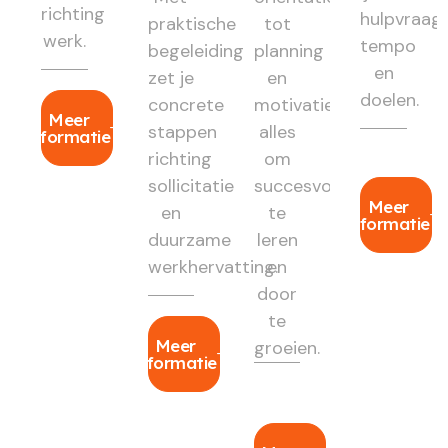
richting
hulpvraag,
praktische
tot
werk.
tempo
begeleiding
planning
en
zet je
en
doelen.
concrete
motivatie:
Meer
stappen
alles
informatie
richting
om
sollicitatie
succesvol
Meer
en
te
informatie
duurzame
leren
werkhervatting.
en
door
te
Meer
groeien.
informatie