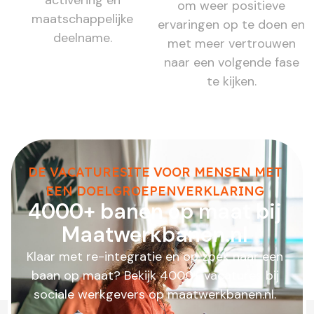
om weer positieve
maatschappelijke
ervaringen op te doen en
deelname.
met meer vertrouwen
naar een volgende fase
te kijken.
DE VACATURESITE VOOR MENSEN MET
EEN DOELGROEPENVERKLARING
4000+ banen op maat bij
Maatwerkbanen.nl
Klaar met re-integratie en op zoek naar een
baan op maat? Bekijk 4000+ vacatures bij
sociale werkgevers op maatwerkbanen.nl.