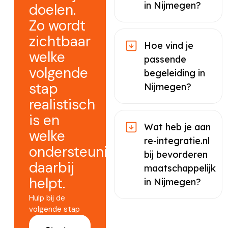
in Nijmegen?
doelen.
Zo wordt
zichtbaar
Hoe vind je
welke
passende
volgende
begeleiding in
stap
Nijmegen?
realistisch
is en
Wat heb je aan
welke
re-integratie.nl
ondersteuning
bij bevorderen
daarbij
maatschappelijk
helpt.
in Nijmegen?
Hulp bij de
volgende stap