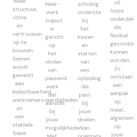
weer
uit
Naar-
scholing
structuur,
losse
werk
ondersteunt
ritme
onderdele
traject
bij
en
die
is
het
vertrouwen
flexibel
gericht
kiezen
op te
gecombin
op
en
bouwen.
kunnen
het
starten
Samen
worden.
vinden
van
wordt
Zo
van
een
gewerkt
ontstaat
passend
opleiding
aan
een
werk
die
belastbaarheid,
aanpak
dat
past
werknemersvaardigheden
op
aansluit
bij
en
maat,
bij
jouw
een
afgestem
jouw
doelen.
stabiele
op
mogelijkheden.
Van
basis
jouw
Met
oriëntatie