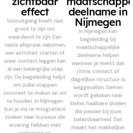
zichtbaar
maatschappel
effect
deelname in
Nijmegen
Vooruitgang hoeft niet
groot te zijn om
In Nijmegen kan
waardevol te zijn. Een
begeleiding bij
vaste afspraak nakomen,
maatschappelijke
een activiteit starten of
deelname helpen
weer contact leggen kan
wanneer je merkt dat
al een belangrijke stap
ritme, contact of
zijn. De begeleiding helpt
dagelijkse structuur is
om zulke stappen
weggevallen. Samen
concreet te maken en vol
wordt gekeken naar
te houden. In Nijmegen
kleine, haalbare doelen
kun je via re-integratie.nl
die passen bij jouw
zoeken naar bureaus die
belastbaarheid. Dat
ervaring hebben met
maakt het makkelijker
activering en