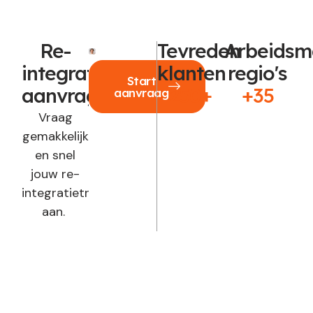
Re-
Tevreden
Arbeidsm
integratie
klanten
regio's
Start
aanvragen?
250+
+35
aanvraag
Vraag
gemakkelijk
en snel
jouw re-
integratietraject
aan.