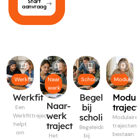
Start
aanvraag
Werkfit
Naar
Scholing
Modulair
werk
Werkfit
Begeleiding
Modul
Naar-
bij
trajec
Een
werk
Werkfittraject
scholing
Modulaire
helpt
traject
trajecten
Begeleiding
om
bestaan
Het
bij