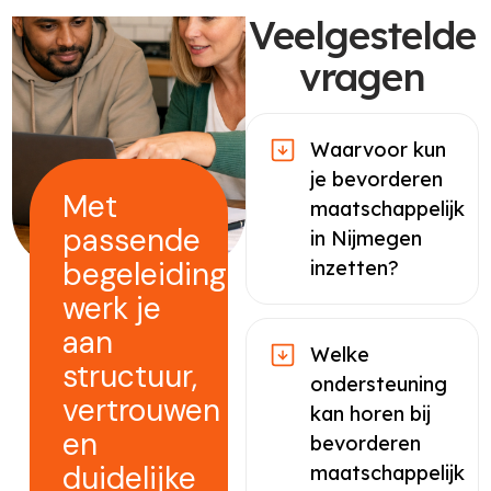
Veelgestelde
vragen
Waarvoor kun
je bevorderen
Met
maatschappelijk
passende
in Nijmegen
begeleiding
inzetten?
werk je
aan
Welke
structuur,
ondersteuning
vertrouwen
kan horen bij
en
bevorderen
duidelijke
maatschappelijk