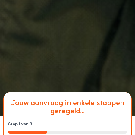
Jouw aanvraag in enkele stappen
geregeld...
Stap
1
van
3
33%