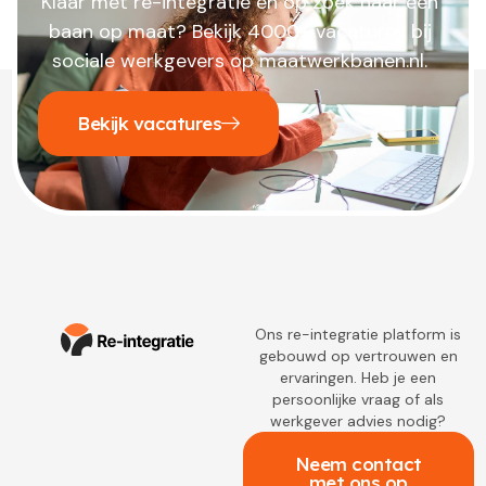
Klaar met re-integratie en op zoek naar een
baan op maat? Bekijk 4000+ vacatures bij
sociale werkgevers op maatwerkbanen.nl.
Bekijk vacatures
Ons re-integratie platform is
gebouwd op vertrouwen en
ervaringen. Heb je een
persoonlijke vraag of als
werkgever advies nodig?
Neem contact
met ons op