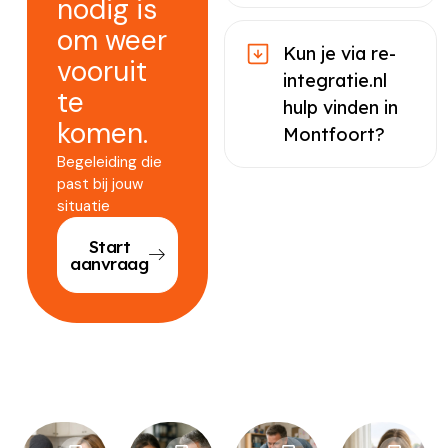
nodig is
om weer
Kun je via re-
vooruit
integratie.nl
te
hulp vinden in
komen.
Montfoort?
Begeleiding die
past bij jouw
situatie
Start
aanvraag