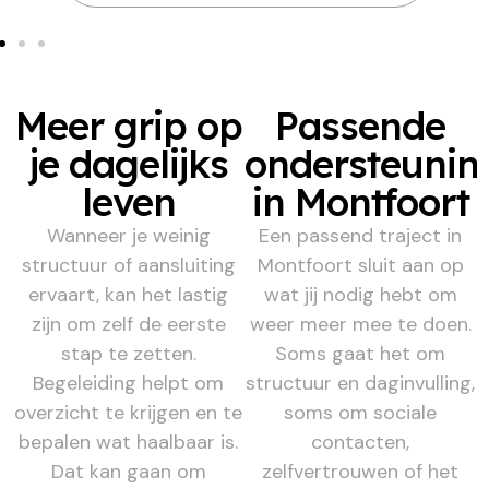
Meer grip op
Passende
je dagelijks
ondersteunin
leven
in Montfoort
Wanneer je weinig
Een passend traject in
structuur of aansluiting
Montfoort sluit aan op
ervaart, kan het lastig
wat jij nodig hebt om
zijn om zelf de eerste
weer meer mee te doen.
stap te zetten.
Soms gaat het om
Begeleiding helpt om
structuur en daginvulling,
overzicht te krijgen en te
soms om sociale
bepalen wat haalbaar is.
contacten,
Dat kan gaan om
zelfvertrouwen of het