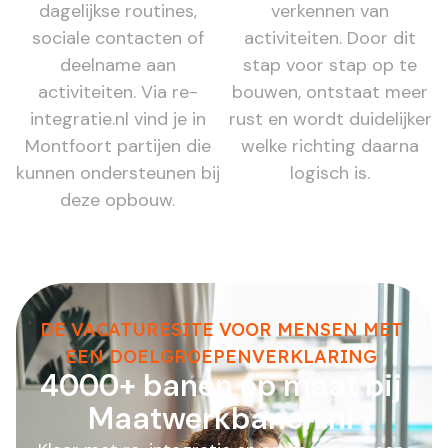
dagelijkse routines,
verkennen van
sociale contacten of
activiteiten. Door dit
deelname aan
stap voor stap op te
activiteiten. Via re-
bouwen, ontstaat meer
integratie.nl vind je in
rust en wordt duidelijker
Montfoort partijen die
welke richting daarna
kunnen ondersteunen bij
logisch is.
deze opbouw.
DE VACATURESITE VOOR MENSEN MET
EEN DOELGROEPENVERKLARING
4000+ banen op maat bij
Maatwerkbanen.nl