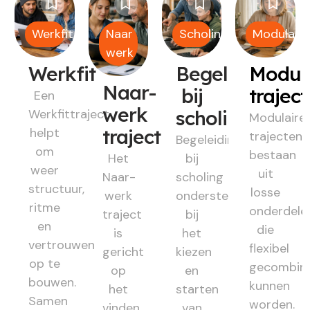
Werkfit
Naar
Scholing
Modulair
werk
Werkfit
Begeleiding
Modul
Naar-
bij
trajec
Een
werk
Werkfittraject
scholing
Modulaire
helpt
traject
trajecten
Begeleiding
om
bestaan
Het
bij
weer
uit
Naar-
scholing
structuur,
losse
werk
ondersteunt
ritme
onderdele
traject
bij
en
die
is
het
vertrouwen
flexibel
gericht
kiezen
op te
gecombin
op
en
bouwen.
kunnen
het
starten
Samen
worden.
vinden
van