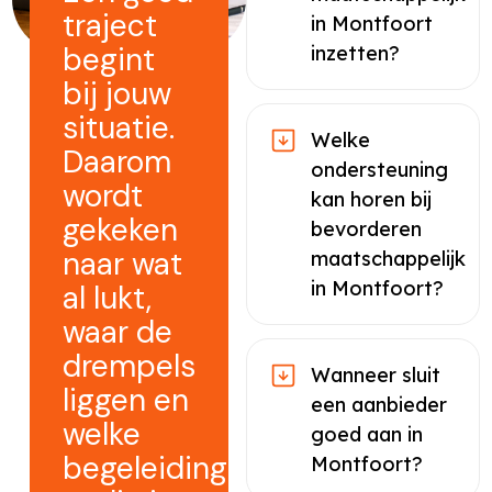
traject
in Montfoort
begint
inzetten?
bij jouw
situatie.
Welke
Daarom
ondersteuning
wordt
kan horen bij
gekeken
bevorderen
naar wat
maatschappelijk
in Montfoort?
al lukt,
waar de
drempels
Wanneer sluit
liggen en
een aanbieder
welke
goed aan in
begeleiding
Montfoort?