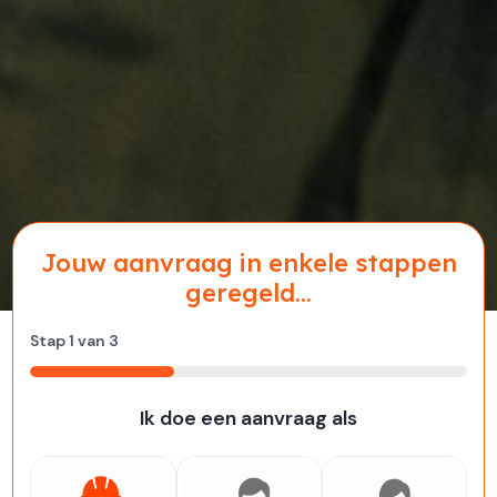
Jouw aanvraag in enkele stappen
geregeld...
Stap
1
van
3
33%
Ik doe een aanvraag als