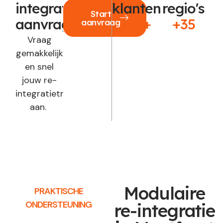
integratie
klanten
regio's
Start
aanvragen?
250+
+35
aanvraag
Vraag
gemakkelijk
en snel
jouw re-
integratietraject
aan.
Modulaire
PRAKTISCHE
ONDERSTEUNING
re-integratie