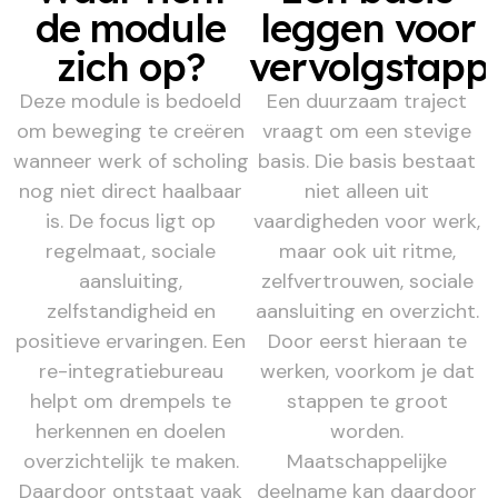
de module
leggen voor
zich op?
vervolgstapp
Deze module is bedoeld
Een duurzaam traject
om beweging te creëren
vraagt om een stevige
wanneer werk of scholing
basis. Die basis bestaat
nog niet direct haalbaar
niet alleen uit
is. De focus ligt op
vaardigheden voor werk,
regelmaat, sociale
maar ook uit ritme,
aansluiting,
zelfvertrouwen, sociale
zelfstandigheid en
aansluiting en overzicht.
positieve ervaringen. Een
Door eerst hieraan te
re-integratiebureau
werken, voorkom je dat
helpt om drempels te
stappen te groot
herkennen en doelen
worden.
overzichtelijk te maken.
Maatschappelijke
Daardoor ontstaat vaak
deelname kan daardoor