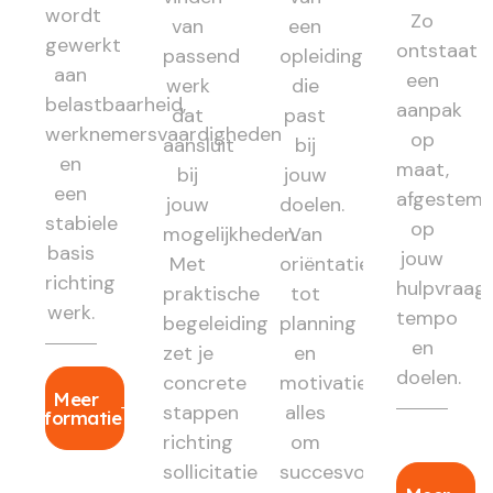
wordt
Zo
van
een
gewerkt
ontstaat
passend
opleiding
aan
een
werk
die
belastbaarheid,
aanpak
dat
past
werknemersvaardigheden
op
aansluit
bij
en
maat,
bij
jouw
een
afgestem
jouw
doelen.
stabiele
op
mogelijkheden.
Van
basis
jouw
Met
oriëntatie
richting
hulpvraag,
praktische
tot
werk.
tempo
begeleiding
planning
en
zet je
en
doelen.
concrete
motivatie:
Meer
stappen
alles
informatie
richting
om
sollicitatie
succesvol