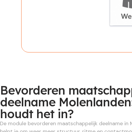
Werknem
Bevorderen maatschapp
deelname Molenlanden:
houdt het in?
De module bevorderen maatschappelijk deelname in 
helpt je om weer meer structuur, ritme en contactm