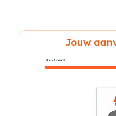
Jouw aanvr
Stap
1
van
3
33%