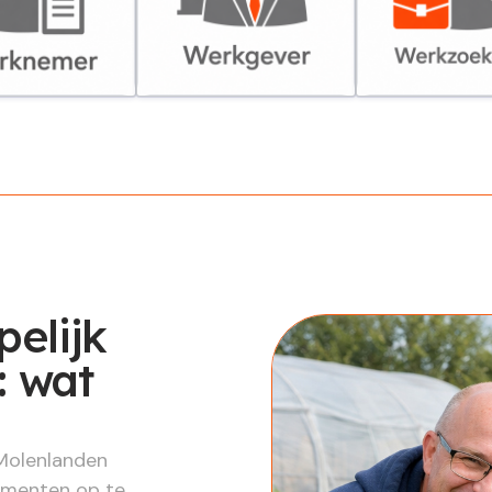
er
Werkgever
Werkzoekende
elijk
 wat
Molenlanden
omenten op te