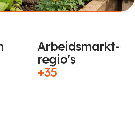
n
Arbeidsmarkt-
regio's
+35