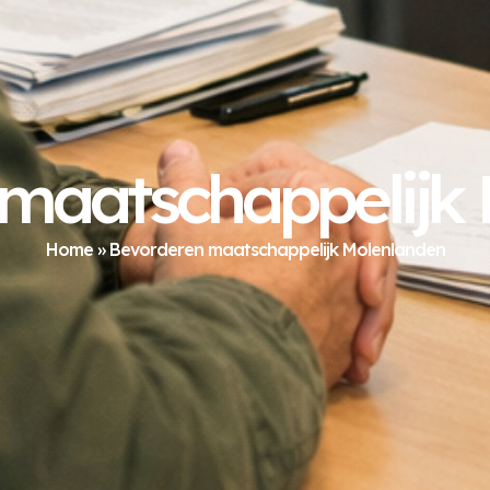
maatschappelijk
Home
»
Bevorderen maatschappelijk Molenlanden