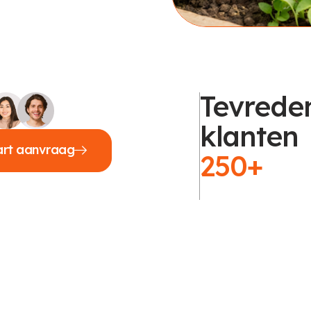
Tevrede
klanten
art aanvraag
250+