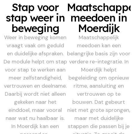
Stap voor
Maatschappel
stap weer in
meedoen in
beweging
Moerdijk
Weer in beweging komen
Maatschappelijk
vraagt vaak om geduld
meedoen kan een
en duidelijke afspraken.
belangrijke basis zijn voor
De module helpt om stap
verdere re-integratie. In
voor stap te werken aan
Moerdijk helpt
meer zelfstandigheid,
begeleiding om opnieuw
vertrouwen en deelname.
ritme, aansluiting en
Daarbij wordt niet alleen
vertrouwen op te
gekeken naar het
bouwen. Dat gebeurt
einddoel, maar vooral
niet met grote sprongen,
naar wat nu haalbaar is.
maar met duidelijke
In Moerdijk kan een
stappen die passen bij je