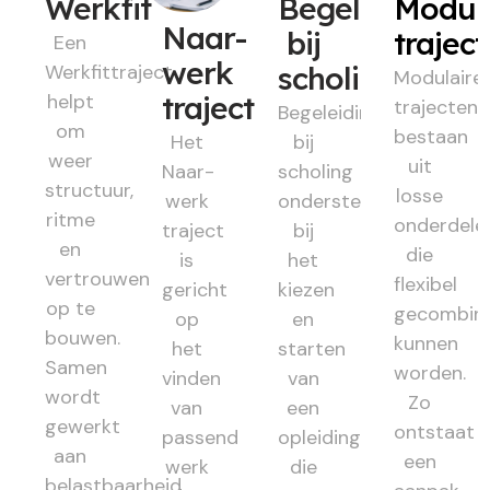
Werkfit
Begeleiding
Modul
Naar-
bij
trajec
Een
werk
Werkfittraject
scholing
Modulaire
helpt
traject
trajecten
Begeleiding
om
bestaan
Het
bij
weer
uit
Naar-
scholing
structuur,
losse
werk
ondersteunt
ritme
onderdele
traject
bij
en
die
is
het
vertrouwen
flexibel
gericht
kiezen
op te
gecombin
op
en
bouwen.
kunnen
het
starten
Samen
worden.
vinden
van
wordt
Zo
van
een
gewerkt
ontstaat
passend
opleiding
aan
een
werk
die
belastbaarheid,