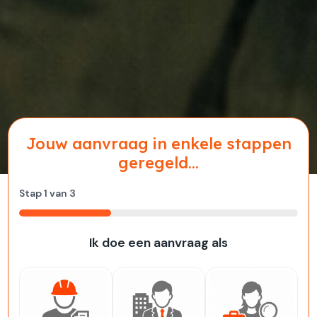
Jouw aanvraag in enkele stappen
geregeld...
Stap
1
van
3
33%
Ik doe een aanvraag als