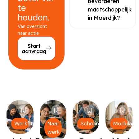
bevorderen
te
maatschappelijk
houden.
in Moerdijk?
Van overzicht
naar actie
Start
aanvraag
Werkfit
Naar
Scholing
Modulair
werk