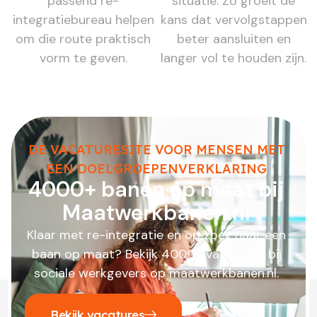
passend re-
situatie. Zo groeit de
integratiebureau helpen
kans dat vervolgstappen
om die route praktisch
beter aansluiten en
vorm te geven.
langer vol te houden zijn.
DE VACATURESITE VOOR MENSEN MET
EEN DOELGROEPENVERKLARING
4000+ banen op maat bij
Maatwerkbanen.nl
Klaar met re-integratie en op zoek naar een
baan op maat? Bekijk 4000+ vacatures bij
sociale werkgevers op maatwerkbanen.nl.
Bekijk vacatures