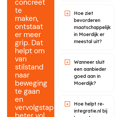
concreet
te
Hoe ziet
maken,
bevorderen
ontstaat
maatschappelijk
er meer
in Moerdijk er
grip. Dat
meestal uit?
helpt om
van
Wanneer sluit
stilstand
een aanbieder
naar
goed aan in
beweging
Moerdijk?
te gaan
en
Hoe helpt re-
vervolgstappen
integratie.nl bij
beter vol