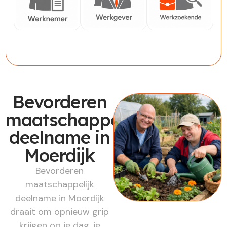
Werknemer
Werkgever
Werkzoekende
Bevorderen
maatschappelijk
deelname in
Moerdijk
Bevorderen
maatschappelijk
deelname in Moerdijk
draait om opnieuw grip
krijgen op je dag, je