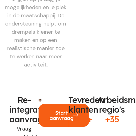
mogelijkheden en je plek
in de maatschappij. De
ondersteuning helpt om
drempels kleiner te
maken en op een
realistische manier toe
te werken naar meer
activiteit.
Re-
Tevreden
Arbeidsm
integratie
klanten
regio's
Start
aanvragen?
250+
+35
aanvraag
Vraag