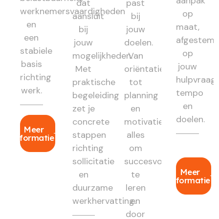
aanpak
dat
past
werknemersvaardigheden
op
aansluit
bij
en
maat,
bij
jouw
een
afgestem
jouw
doelen.
stabiele
op
mogelijkheden.
Van
basis
jouw
Met
oriëntatie
richting
hulpvraag,
praktische
tot
werk.
tempo
begeleiding
planning
en
zet je
en
doelen.
concrete
motivatie:
Meer
stappen
alles
informatie
richting
om
sollicitatie
succesvol
Meer
en
te
informatie
duurzame
leren
werkhervatting.
en
door