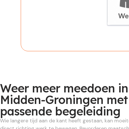
Werknem
Weer meer meedoen in
Midden-Groningen met
passende begeleiding
Wie langere tijd aan de kant heeft gestaan, kan moe
direct richting werk te bewegen. Bevorderen maatsch