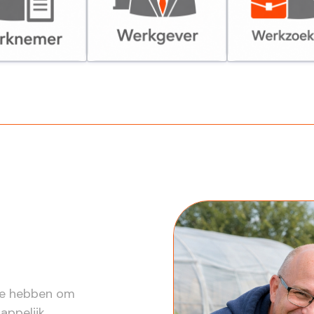
er
Werkgever
Werkzoekende
ite hebben om
appelijk