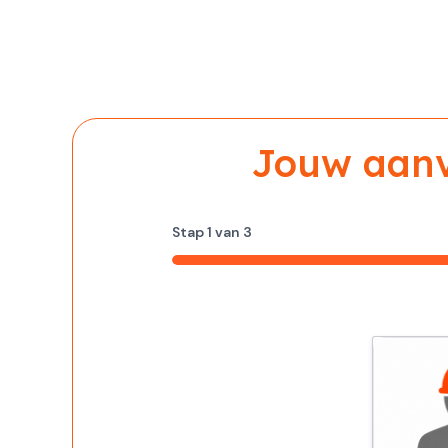
Jouw aanvr
Stap
1
van
3
33%