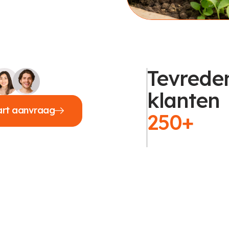
Tevrede
klanten
art aanvraag
250+