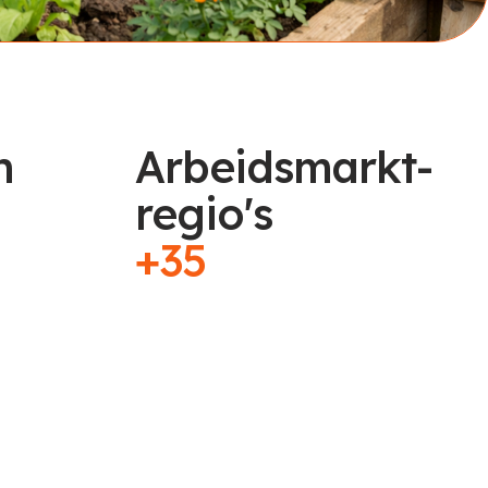
n
Arbeidsmarkt-
regio's
+35