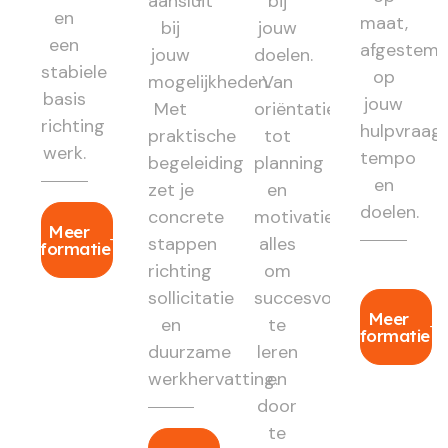
aansluit
bij
en
maat,
bij
jouw
een
afgestem
jouw
doelen.
stabiele
op
mogelijkheden.
Van
basis
jouw
Met
oriëntatie
richting
hulpvraag,
praktische
tot
werk.
tempo
begeleiding
planning
en
zet je
en
doelen.
concrete
motivatie:
Meer
stappen
alles
informatie
richting
om
sollicitatie
succesvol
Meer
en
te
informatie
duurzame
leren
werkhervatting.
en
door
te