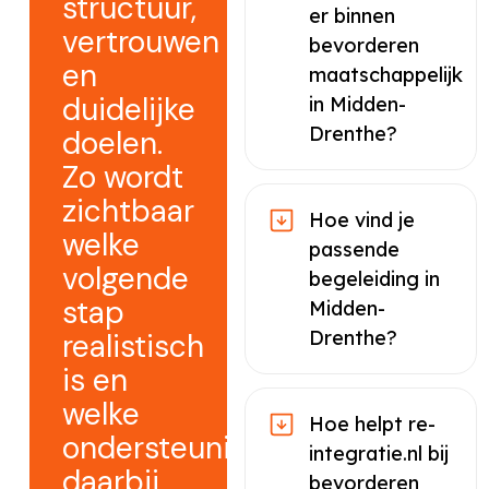
structuur,
er binnen
vertrouwen
bevorderen
en
maatschappelijk
duidelijke
in Midden-
Drenthe?
doelen.
Zo wordt
zichtbaar
Hoe vind je
welke
passende
volgende
begeleiding in
stap
Midden-
Drenthe?
realistisch
is en
welke
Hoe helpt re-
ondersteuning
integratie.nl bij
daarbij
bevorderen