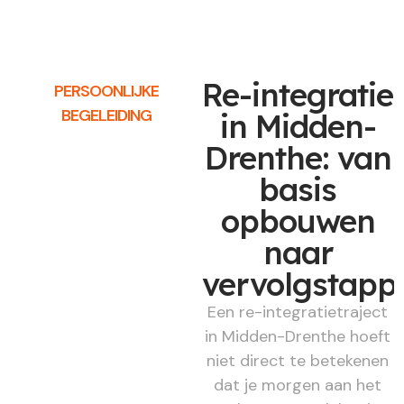
Re-integratie
PERSOONLIJKE
BEGELEIDING
in Midden-
Drenthe: van
basis
opbouwen
naar
vervolgstapp
Een re-integratietraject
in Midden-Drenthe hoeft
niet direct te betekenen
dat je morgen aan het