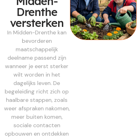
Midden-
Drenthe
versterken
In Midden-Drenthe kan
bevorderen
maatschappelijk
deelname passend zijn
wanneer je eerst sterker
wilt worden in het
dagelijks leven. De
begeleiding richt zich op
haalbare stappen, zoals
weer afspraken nakomen,
meer buiten komen,
sociale contacten
opbouwen en ontdekken