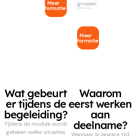
Meer
groeien.
informatie
Meer
informatie
Wat gebeurt
Waarom
er tijdens de
eerst werken
begeleiding?
aan
deelname?
Tijdens de module wordt
gekeken welke situaties
Wanneer je langere tijd