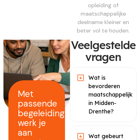
opleiding of
maatschappelijke
deelname kleiner en
beter vol te houden.
Veelgestelde
vragen
Wat is
bevorderen
Met
maatschappelijk
passende
in Midden-
begeleiding
Drenthe?
werk je
aan
Wat gebeurt