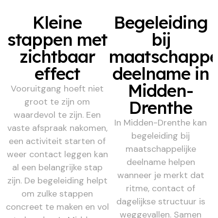
Kleine
Begeleiding
stappen met
bij
zichtbaar
maatschappel
effect
deelname in
Midden-
Vooruitgang hoeft niet
groot te zijn om
Drenthe
waardevol te zijn. Een
In Midden-Drenthe kan
vaste afspraak nakomen,
begeleiding bij
een activiteit starten of
maatschappelijke
weer contact leggen kan
deelname helpen
al een belangrijke stap
wanneer je merkt dat
zijn. De begeleiding helpt
ritme, contact of
om zulke stappen
dagelijkse structuur is
concreet te maken en vol
weggevallen. Samen