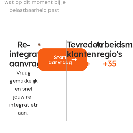
wat op dit moment bij je
belastbaarheid past.
Re-
Tevreden
Arbeidsm
integratie
klanten
regio's
Start
aanvragen?
250+
+35
aanvraag
Vraag
gemakkelijk
en snel
jouw re-
integratietraject
aan.