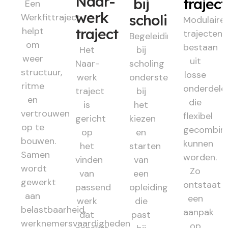
Naar-
bij
trajec
Een
werk
Werkfittraject
scholing
Modulaire
helpt
traject
trajecten
Begeleiding
om
bestaan
Het
bij
weer
uit
Naar-
scholing
structuur,
losse
werk
ondersteunt
ritme
onderdele
traject
bij
en
die
is
het
vertrouwen
flexibel
gericht
kiezen
op te
gecombin
op
en
bouwen.
kunnen
het
starten
Samen
worden.
vinden
van
wordt
Zo
van
een
gewerkt
ontstaat
passend
opleiding
aan
een
werk
die
belastbaarheid,
aanpak
dat
past
werknemersvaardigheden
op