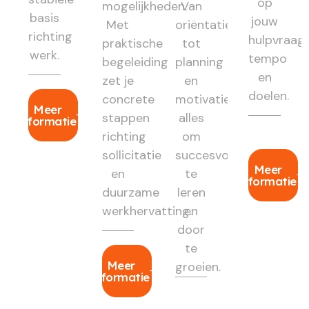
op
mogelijkheden.
Van
basis
jouw
Met
oriëntatie
richting
hulpvraag,
praktische
tot
werk.
tempo
begeleiding
planning
en
zet je
en
doelen.
concrete
motivatie:
Meer
stappen
alles
informatie
richting
om
sollicitatie
succesvol
Meer
en
te
informatie
duurzame
leren
werkhervatting.
en
door
te
Meer
groeien.
informatie