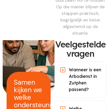
duurzaam vol te houden.
Op die manier blijven de
stappen praktisch,
begrijpelijk en beter
afgestemd op de
situatie.
Veelgestelde
vragen
Wanneer is een
Arbodienst in
Samen
Zutphen
kijken we
passend?
welke
ondersteuning
Welke