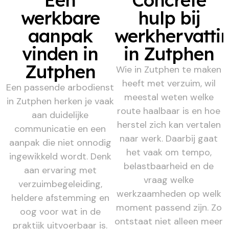
werkbare
hulp bij
aanpak
werkhervatti
vinden in
in Zutphen
Zutphen
Wie in Zutphen te maken
heeft met verzuim, wil
Een passende arbodienst
meestal weten welke
in Zutphen herken je vaak
route haalbaar is en hoe
aan duidelijke
herstel zich kan vertalen
communicatie en een
naar werk. Daarbij gaat
aanpak die niet onnodig
het vaak om tempo,
ingewikkeld wordt. Denk
belastbaarheid en de
aan ervaring met
vraag welke
verzuimbegeleiding,
werkzaamheden op welk
heldere afstemming en
moment passend zijn. Zo
oog voor wat in de
ontstaat niet alleen meer
praktijk uitvoerbaar is.