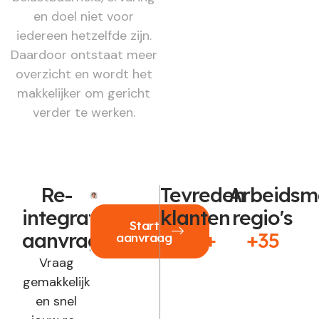
en doel niet voor
iedereen hetzelfde zijn.
Daardoor ontstaat meer
overzicht en wordt het
makkelijker om gericht
verder te werken.
Re-
Tevreden
Arbeidsm
integratie
klanten
regio's
Start
aanvragen?
250+
+35
aanvraag
Vraag
gemakkelijk
en snel