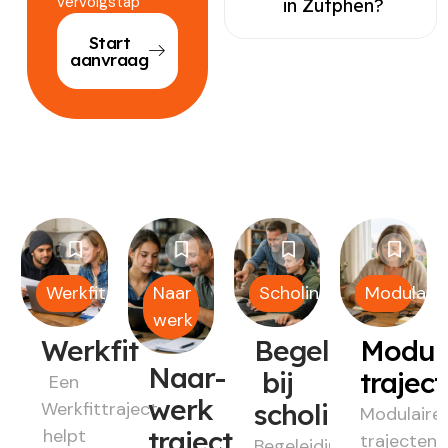
vervolgstap
in Zutphen?
Start
aanvraag
Werkfit
Naar
Scholing
Modulair
werk
Werkfit
Begeleiding
Modul
Naar-
bij
trajec
Een
werk
Werkfittraject
scholing
Modulaire
helpt
traject
trajecten
Begeleiding