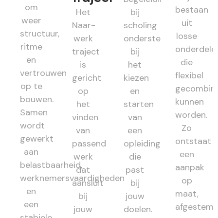
om
bestaan
Het
bij
weer
uit
Naar-
scholing
structuur,
losse
werk
ondersteunt
ritme
onderdele
traject
bij
en
die
is
het
vertrouwen
flexibel
gericht
kiezen
op te
gecombin
op
en
bouwen.
kunnen
het
starten
Samen
worden.
vinden
van
wordt
Zo
van
een
gewerkt
ontstaat
passend
opleiding
aan
een
werk
die
belastbaarheid,
aanpak
dat
past
werknemersvaardigheden
op
aansluit
bij
en
maat,
bij
jouw
een
afgestem
jouw
doelen.
stabiele