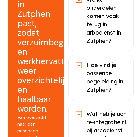
in
onderdelen
Zutphen
komen vaak
past,
terug in
zodat
arbodienst in
verzuimbegeleiding
Zutphen?
en
werkhervatting
Hoe vind je
weer
passende
overzichtelijk
begeleiding in
en
Zutphen?
haalbaar
worden.
Wat heb je aan
Van overzicht
re-integratie.nl
naar een
bij arbodienst
passende