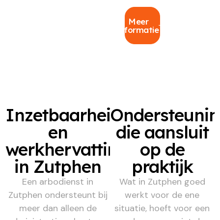
Meer
informatie
Inzetbaarheid
Ondersteuni
en
die aansluit
werkhervatting
op de
in Zutphen
praktijk
Een arbodienst in
Wat in Zutphen goed
Zutphen ondersteunt bij
werkt voor de ene
meer dan alleen de
situatie, hoeft voor een