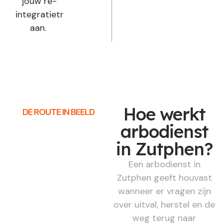
jouw re-
integratietraject
aan.
Hoe werkt
DE ROUTE IN BEELD
arbodienst
in Zutphen?
Een arbodienst in
Zutphen geeft houvast
wanneer er vragen zijn
over uitval, herstel en de
weg terug naar