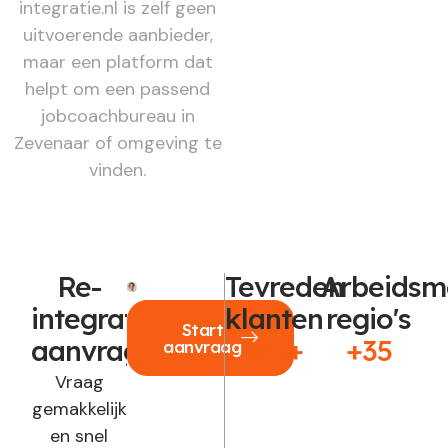
integratie.nl is zelf geen
uitvoerende aanbieder,
maar een platform dat
helpt om een passend
jobcoachbureau in
Zevenaar of omgeving te
vinden.
Re-
Tevreden
Arbeidsm
integratie
klanten
regio's
Start
aanvragen?
250+
+35
aanvraag
Vraag
gemakkelijk
en snel