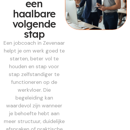
een
haalbare
volgende
stap
Een jobcoach in Zevenaar
helpt je om werk goed te
starten, beter vol te
houden en stap voor
stap zelfstandiger te
functioneren op de
werkvloer. Die
begeleiding kan
waardevol zijn wanneer
je behoefte hebt aan
meer structuur, duidelijke
afspraken of praktische