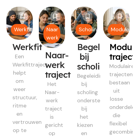
Werkfit
Naar
Scholing
Modulair
werk
Werkfit
Begeleiding
Modul
Naar-
bij
trajec
Een
werk
Werkfittraject
scholing
Modulaire
helpt
traject
trajecten
Begeleiding
om
bestaan
Het
bij
weer
uit
Naar-
scholing
structuur,
losse
werk
ondersteunt
ritme
onderdele
traject
bij
en
die
is
het
vertrouwen
flexibel
gericht
kiezen
op te
gecombin
op
en