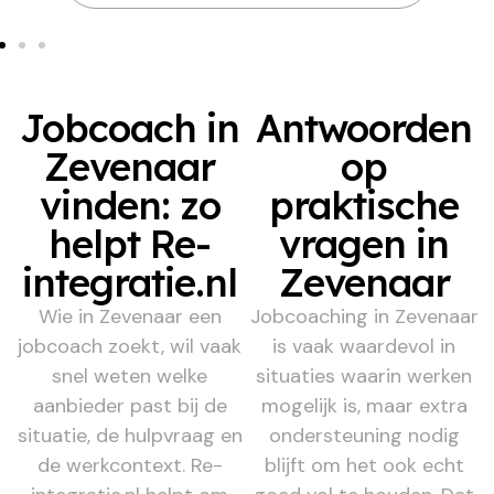
Jobcoach in
Antwoorden
Zevenaar
op
vinden: zo
praktische
helpt Re-
vragen in
integratie.nl
Zevenaar
Wie in Zevenaar een
Jobcoaching in Zevenaar
jobcoach zoekt, wil vaak
is vaak waardevol in
snel weten welke
situaties waarin werken
aanbieder past bij de
mogelijk is, maar extra
situatie, de hulpvraag en
ondersteuning nodig
de werkcontext. Re-
blijft om het ook echt