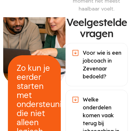
moment het meest
haalbaar voelt.
Veelgestelde
vragen
Voor wie is een
jobcoach in
Zo kun je
Zevenaar
eerder
bedoeld?
starten
met
Welke
ondersteuning
onderdelen
die niet
komen vaak
alleen
terug bij