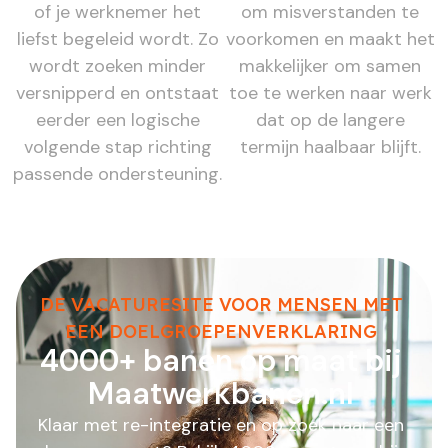
of je werknemer het
om misverstanden te
liefst begeleid wordt. Zo
voorkomen en maakt het
wordt zoeken minder
makkelijker om samen
versnipperd en ontstaat
toe te werken naar werk
eerder een logische
dat op de langere
volgende stap richting
termijn haalbaar blijft.
passende ondersteuning.
DE VACATURESITE VOOR MENSEN MET
EEN DOELGROEPENVERKLARING
4000+ banen op maat bij
Maatwerkbanen.nl
Klaar met re-integratie en op zoek naar een