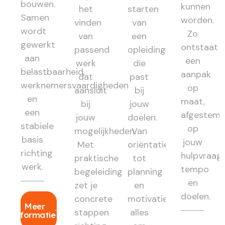
bouwen.
kunnen
het
starten
Samen
worden.
vinden
van
wordt
Zo
van
een
gewerkt
ontstaat
passend
opleiding
aan
een
werk
die
belastbaarheid,
aanpak
dat
past
werknemersvaardigheden
op
aansluit
bij
en
maat,
bij
jouw
een
afgestem
jouw
doelen.
stabiele
op
mogelijkheden.
Van
basis
jouw
Met
oriëntatie
richting
hulpvraag,
praktische
tot
werk.
tempo
begeleiding
planning
en
zet je
en
doelen.
concrete
motivatie:
Meer
stappen
alles
informatie