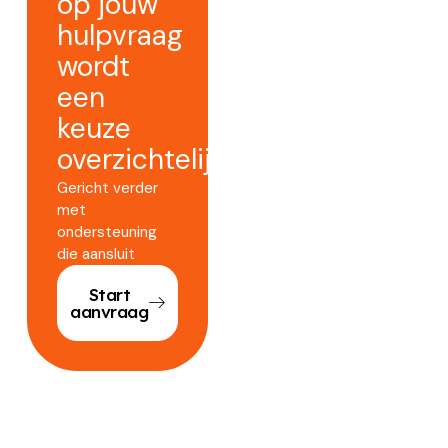
op jouw
hulpvraag
wordt
een
keuze
overzichtelijker.
Gericht verder
met
ondersteuning
die aansluit
Start
aanvraag