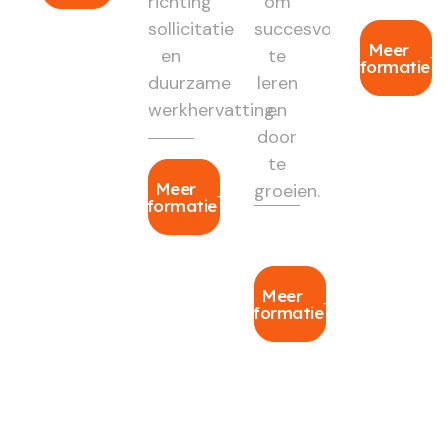
richting
om
sollicitatie
succesvol
Meer
en
te
informatie
duurzame
leren
werkhervatting.
en
door
te
Meer
groeien.
informatie
Meer
informatie