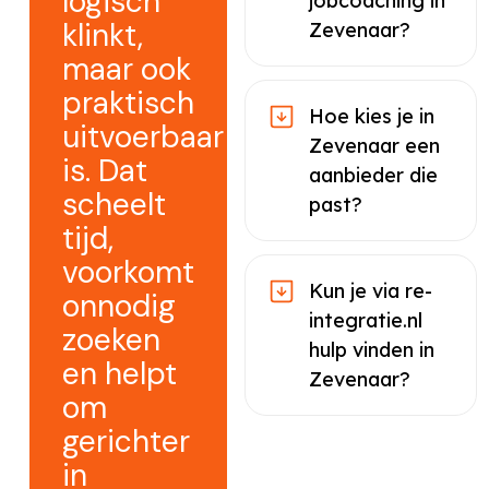
logisch
jobcoaching in
klinkt,
Zevenaar?
maar ook
praktisch
Hoe kies je in
uitvoerbaar
Zevenaar een
is. Dat
aanbieder die
scheelt
past?
tijd,
voorkomt
Kun je via re-
onnodig
integratie.nl
zoeken
hulp vinden in
en helpt
Zevenaar?
om
gerichter
in