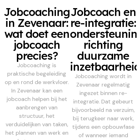
Jobcoaching
Jobcoach en
in Zevenaar:
re-integratie:
wat doet een
ondersteunin
jobcoach
richting
precies?
duurzame
inzetbaarhei
Jobcoaching is
praktische begeleiding
Jobcoaching wordt in
op en rond de werkvloer.
Zevenaar regelmatig
In Zevenaar kan een
ingezet binnen re-
jobcoach helpen bij het
integratie. Dat gebeurt
aanbrengen van
bijvoorbeeld na verzuim,
structuur, het
bij terugkeer naar werk,
verduidelijken van taken,
tijdens een opbouwfase
het plannen van werk en
of wanneer iemand