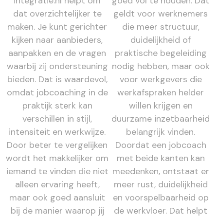
integratie.nl helpt om
goed vol te houden. Dat
dat overzichtelijker te
geldt voor werknemers
maken. Je kunt gerichter
die meer structuur,
kijken naar aanbieders,
duidelijkheid of
aanpakken en de vragen
praktische begeleiding
waarbij zij ondersteuning
nodig hebben, maar ook
bieden. Dat is waardevol,
voor werkgevers die
omdat jobcoaching in de
werkafspraken helder
praktijk sterk kan
willen krijgen en
verschillen in stijl,
duurzame inzetbaarheid
intensiteit en werkwijze.
belangrijk vinden.
Door beter te vergelijken
Doordat een jobcoach
wordt het makkelijker om
met beide kanten kan
iemand te vinden die niet
meedenken, ontstaat er
alleen ervaring heeft,
meer rust, duidelijkheid
maar ook goed aansluit
en voorspelbaarheid op
bij de manier waarop jij
de werkvloer. Dat helpt