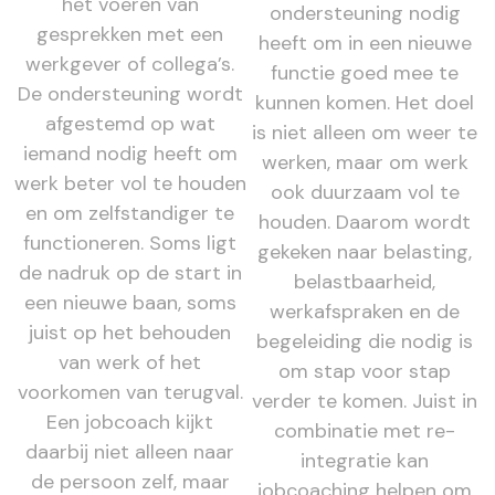
het voeren van
ondersteuning nodig
gesprekken met een
heeft om in een nieuwe
werkgever of collega’s.
functie goed mee te
De ondersteuning wordt
kunnen komen. Het doel
afgestemd op wat
is niet alleen om weer te
iemand nodig heeft om
werken, maar om werk
werk beter vol te houden
ook duurzaam vol te
en om zelfstandiger te
houden. Daarom wordt
functioneren. Soms ligt
gekeken naar belasting,
de nadruk op de start in
belastbaarheid,
een nieuwe baan, soms
werkafspraken en de
juist op het behouden
begeleiding die nodig is
van werk of het
om stap voor stap
voorkomen van terugval.
verder te komen. Juist in
Een jobcoach kijkt
combinatie met re-
daarbij niet alleen naar
integratie kan
de persoon zelf, maar
jobcoaching helpen om