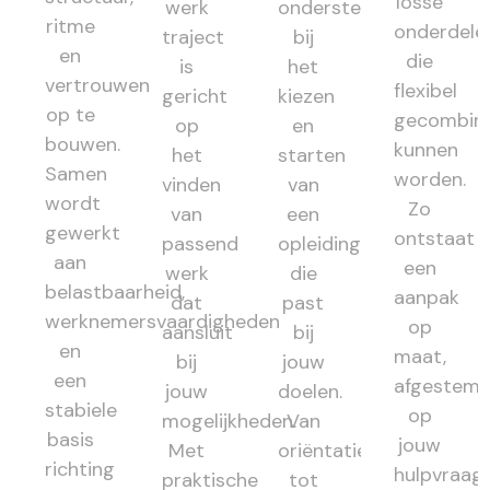
losse
werk
ondersteunt
ritme
onderdele
traject
bij
en
die
is
het
vertrouwen
flexibel
gericht
kiezen
op te
gecombin
op
en
bouwen.
kunnen
het
starten
Samen
worden.
vinden
van
wordt
Zo
van
een
gewerkt
ontstaat
passend
opleiding
aan
een
werk
die
belastbaarheid,
aanpak
dat
past
werknemersvaardigheden
op
aansluit
bij
en
maat,
bij
jouw
een
afgestem
jouw
doelen.
stabiele
op
mogelijkheden.
Van
basis
jouw
Met
oriëntatie
richting
hulpvraag,
praktische
tot