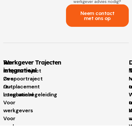
werkgever advies nodig?
Neem contact
met ons op
Re-
Werkgever Trajecten
D
integratie.nl
T
1e spoortraject
N
Over
2e spoortraject
M
I
re-
Outplacement
t
u
integratie.nl
Loopbaanbegeleiding
W
W
Voor
t
u
werkgevers
N
Voor
w
u
werknemers
t
W