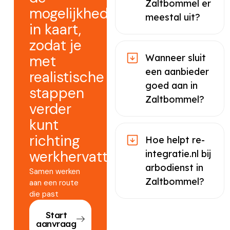
Zaltbommel er
mogelijkheden
meestal uit?
in kaart,
zodat je
met
Wanneer sluit
een aanbieder
realistische
goed aan in
stappen
Zaltbommel?
verder
kunt
richting
Hoe helpt re-
werkhervatting.
integratie.nl bij
arbodienst in
Samen werken
Zaltbommel?
aan een route
die past
Start
aanvraag