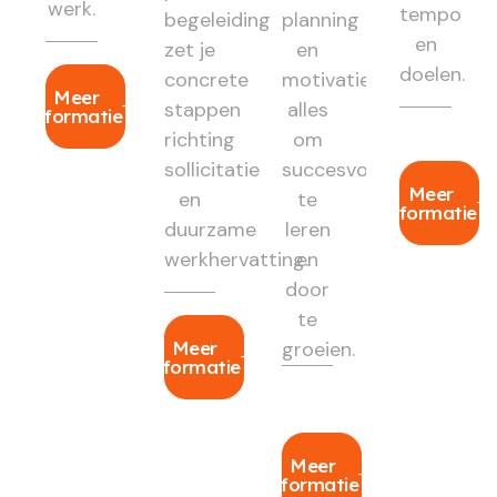
werk.
tempo
begeleiding
planning
en
zet je
en
doelen.
concrete
motivatie:
Meer
stappen
alles
informatie
richting
om
sollicitatie
succesvol
Meer
en
te
informatie
duurzame
leren
werkhervatting.
en
door
te
Meer
groeien.
informatie
Meer
informatie