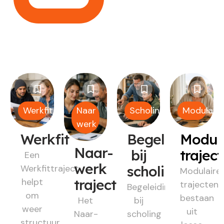
Werkfit
Naar
Scholing
Modulair
werk
Werkfit
Begeleiding
Modul
Naar-
bij
trajec
Een
werk
Werkfittraject
scholing
Modulaire
helpt
traject
trajecten
Begeleiding
om
bestaan
Het
bij
weer
uit
Naar-
scholing
structuur,