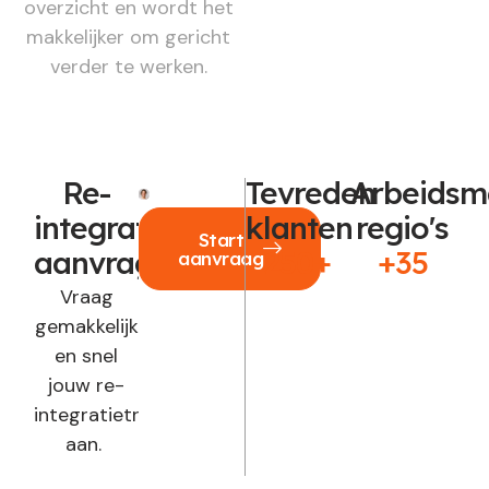
overzicht en wordt het
makkelijker om gericht
verder te werken.
Re-
Tevreden
Arbeidsm
integratie
klanten
regio's
Start
aanvragen?
250+
+35
aanvraag
Vraag
gemakkelijk
en snel
jouw re-
integratietraject
aan.