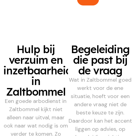
Hulp bij
Begeleiding
verzuim en
die past bij
inzetbaarheid
de vraag
in
Wat in Zaltbommel goed
werkt voor de ene
Zaltbommel
situatie, hoeft voor een
Een goede arbodienst in
andere vraag niet de
Zaltbommel kijkt niet
beste keuze te zijn.
alleen naar uitval, maar
Daardoor kan het accent
ook naar wat nodig is om
liggen op advies, op
verder te komen. Zo