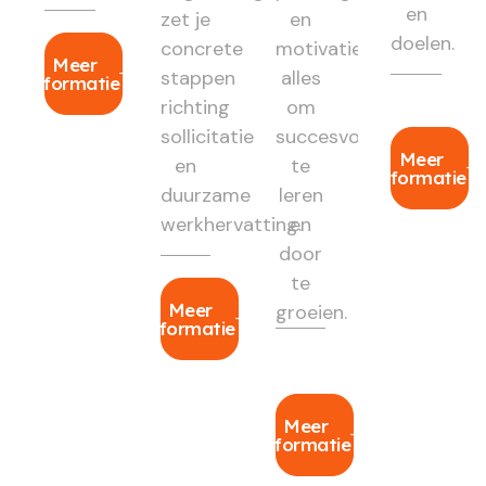
en
zet je
en
doelen.
concrete
motivatie:
Meer
stappen
alles
informatie
richting
om
sollicitatie
succesvol
Meer
en
te
informatie
duurzame
leren
werkhervatting.
en
door
te
Meer
groeien.
informatie
Meer
informatie