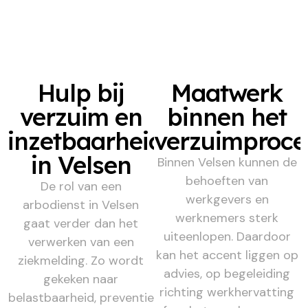
Hulp bij
Maatwerk
verzuim en
binnen het
inzetbaarheid
verzuimproce
in Velsen
Binnen Velsen kunnen de
behoeften van
De rol van een
werkgevers en
arbodienst in Velsen
werknemers sterk
gaat verder dan het
uiteenlopen. Daardoor
verwerken van een
kan het accent liggen op
ziekmelding. Zo wordt
advies, op begeleiding
gekeken naar
richting werkhervatting
belastbaarheid, preventie