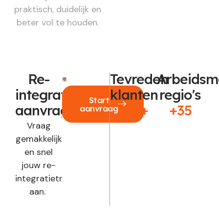
praktisch, duidelijk en
beter vol te houden.
Re-
Tevreden
Arbeidsm
integratie
klanten
regio's
Start
aanvragen?
250+
+35
aanvraag
Vraag
gemakkelijk
en snel
jouw re-
integratietraject
aan.