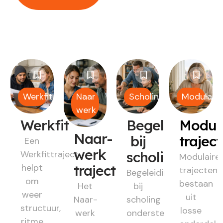
Werkfit
Naar
Scholing
Modulair
werk
Werkfit
Begeleiding
Modul
Naar-
bij
trajec
Een
werk
Werkfittraject
scholing
Modulaire
helpt
traject
trajecten
Begeleiding
om
bestaan
Het
bij
weer
uit
Naar-
scholing
structuur,
losse
werk
ondersteunt
ritme