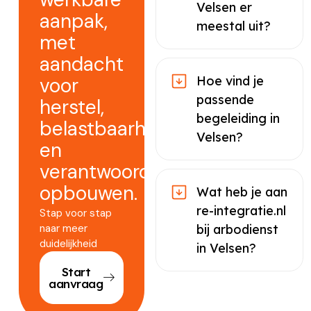
Velsen er
aanpak,
meestal uit?
met
aandacht
voor
Hoe vind je
passende
herstel,
begeleiding in
belastbaarheid
Velsen?
en
verantwoord
opbouwen.
Wat heb je aan
re-integratie.nl
Stap voor stap
naar meer
bij arbodienst
duidelijkheid
in Velsen?
Start
aanvraag