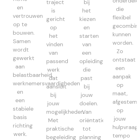
onderdele
traject
bij
en
die
is
het
vertrouwen
flexibel
gericht
kiezen
op te
gecombin
op
en
bouwen.
kunnen
het
starten
Samen
worden.
vinden
van
wordt
Zo
van
een
gewerkt
ontstaat
passend
opleiding
aan
een
werk
die
belastbaarheid,
aanpak
dat
past
werknemersvaardigheden
op
aansluit
bij
en
maat,
bij
jouw
een
afgestem
jouw
doelen.
stabiele
op
mogelijkheden.
Van
basis
jouw
Met
oriëntatie
richting
hulpvraag,
praktische
tot
werk.
tempo
begeleiding
planning