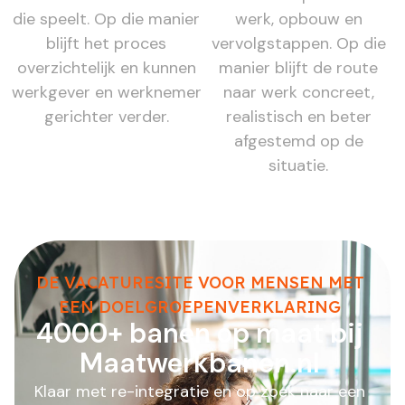
die speelt. Op die manier
werk, opbouw en
blijft het proces
vervolgstappen. Op die
overzichtelijk en kunnen
manier blijft de route
werkgever en werknemer
naar werk concreet,
gerichter verder.
realistisch en beter
afgestemd op de
situatie.
DE VACATURESITE VOOR MENSEN MET
EEN DOELGROEPENVERKLARING
4000+ banen op maat bij
Maatwerkbanen.nl
Klaar met re-integratie en op zoek naar een