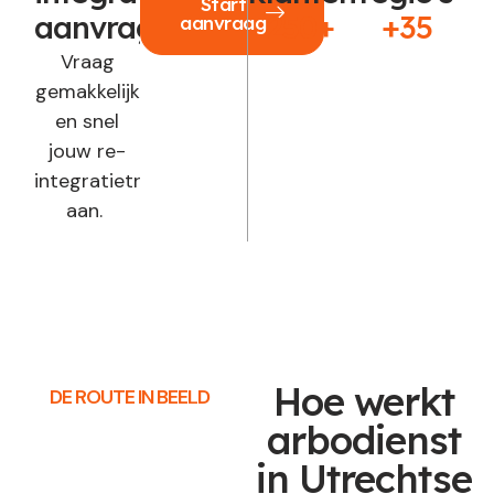
Start
aanvragen?
250+
+35
aanvraag
Vraag
gemakkelijk
en snel
jouw re-
integratietraject
aan.
Hoe werkt
DE ROUTE IN BEELD
arbodienst
in Utrechtse