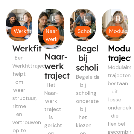
Werkfit
Naar
Scholing
Modulair
werk
Werkfit
Begeleiding
Modul
Naar-
bij
trajec
Een
werk
Werkfittraject
scholing
Modulaire
helpt
traject
trajecten
Begeleiding
om
bestaan
Het
bij
weer
uit
Naar-
scholing
structuur,
losse
werk
ondersteunt
ritme
onderdele
traject
bij
en
die
is
het
vertrouwen
flexibel
gericht
kiezen
op te
gecombin
op
en