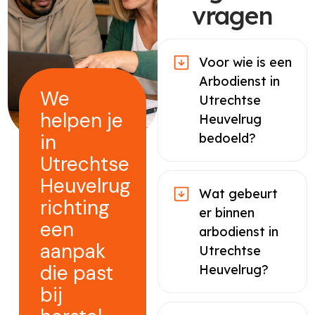
vragen
Voor wie is een
Arbodienst in
We
Utrechtse
helpen je
Heuvelrug
in
bedoeld?
Utrechtse
Heuvelrug
Wat gebeurt
richting
er binnen
een
arbodienst in
aanpak
Utrechtse
die past
Heuvelrug?
bij