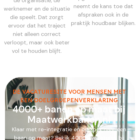
de organisatie, de
neemt de kans toe dat
werknemer en de situatie
afspraken ook in de
die speelt. Dat zorgt
praktijk houdbaar blijken.
ervoor dat het traject
niet alleen correct
verloopt, maar ook beter
vol te houden blijft.
DE VACATURESITE VOOR MENSEN MET
EEN DOELGROEPENVERKLARING
4000+ banen op maat bij
Maatwerkbanen.nl
Klaar met re-integratie en op zoek naar een
baan op maat? Bekijk 4000+ vacatures bij