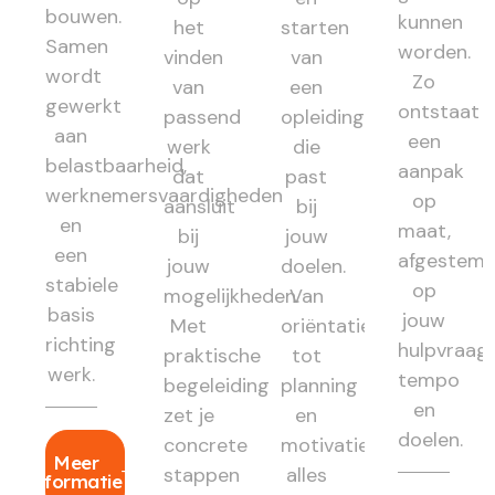
bouwen.
kunnen
het
starten
Samen
worden.
vinden
van
wordt
Zo
van
een
gewerkt
ontstaat
passend
opleiding
aan
een
werk
die
belastbaarheid,
aanpak
dat
past
werknemersvaardigheden
op
aansluit
bij
en
maat,
bij
jouw
een
afgestem
jouw
doelen.
stabiele
op
mogelijkheden.
Van
basis
jouw
Met
oriëntatie
richting
hulpvraag,
praktische
tot
werk.
tempo
begeleiding
planning
en
zet je
en
doelen.
concrete
motivatie:
Meer
stappen
alles
informatie