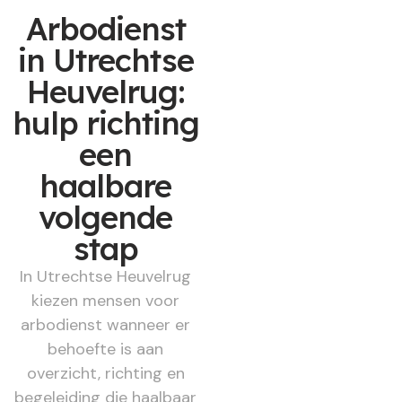
Arbodienst
in Utrechtse
Heuvelrug:
hulp richting
een
haalbare
volgende
stap
In Utrechtse Heuvelrug
kiezen mensen voor
arbodienst wanneer er
behoefte is aan
overzicht, richting en
begeleiding die haalbaar