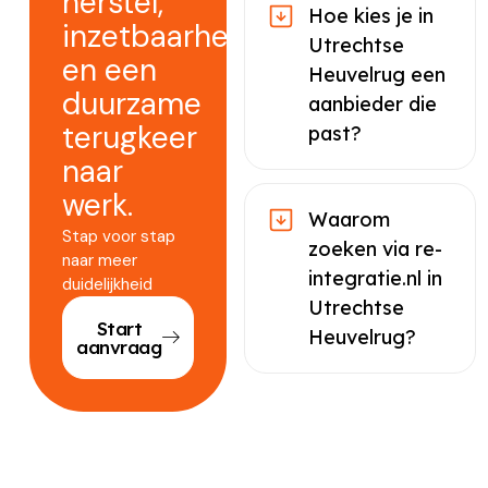
herstel,
Hoe kies je in
inzetbaarheid
Utrechtse
en een
Heuvelrug een
duurzame
aanbieder die
terugkeer
past?
naar
werk.
Waarom
Stap voor stap
zoeken via re-
naar meer
integratie.nl in
duidelijkheid
Utrechtse
Start
Heuvelrug?
aanvraag