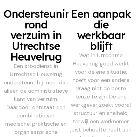
Ondersteuning
Een aanpak
rond
die
verzuim in
werkbaar
Utrechtse
blijft
Heuvelrug
Wat in Utrechtse
Heuvelrug goed werkt
Een arbodienst in
voor de ene situatie,
Utrechtse Heuvelrug
hoeft voor een andere
ondersteunt bij meer dan
vraag niet de beste
alleen de administratieve
keuze te zijn. De ene
kant van verzuim.
werkgever zoekt vooral
Daardoor ontstaat een
structuur en snelheid,
combinatie van
terwijl een werknemer
medische, praktische en
juist behoefte heeft aan
organisatorische