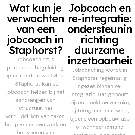
Wat kun je
Jobcoach en
verwachten
re-integratie:
van een
ondersteunin
jobcoach in
richting
Staphorst?
duurzame
inzetbaarhei
Jobcoaching is
praktische begeleiding
Jobcoaching wordt in
op en rond de werkvloer.
Staphorst regelmatig
In Staphorst kan een
ingezet binnen re-
jobcoach helpen bij het
integratie. Dat gebeurt
aanbrengen van
bijvoorbeeld na verzuim,
structuur, het
bij terugkeer naar werk,
verduidelijken van taken,
tijdens een opbouwfase
het plannen van werk en
of wanneer iemand
het voeren van