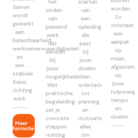
kunnen
het
starten
Samen
worden.
vinden
van
wordt
Zo
van
een
gewerkt
ontstaat
passend
opleiding
aan
een
werk
die
belastbaarheid,
aanpak
dat
past
werknemersvaardigheden
op
aansluit
bij
en
maat,
bij
jouw
een
afgestem
jouw
doelen.
stabiele
op
mogelijkheden.
Van
basis
jouw
Met
oriëntatie
richting
hulpvraag,
praktische
tot
werk.
tempo
begeleiding
planning
en
zet je
en
doelen.
concrete
motivatie:
Meer
stappen
alles
informatie
richting
om