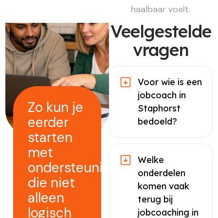
haalbaar voelt.
Veelgestelde
vragen
Voor wie is een
jobcoach in
Zo kun je
Staphorst
eerder
bedoeld?
starten
met
Welke
ondersteuning
onderdelen
die niet
komen vaak
alleen
terug bij
logisch
jobcoaching in