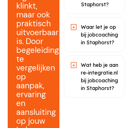
klinkt,
Staphorst?
maar ook
praktisch
Waar let je op
uitvoerbaar
bij jobcoaching
is. Door
in Staphorst?
begeleiding
te
Wat heb je aan
vergelijken
re-integratie.nl
op
bij jobcoaching
aanpak,
in Staphorst?
ervaring
en
aansluiting
op jouw