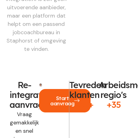
uitvoerende aanbieder,
maar een platform dat
helpt om een passend
jobcoachbureau in
Staphorst of omgeving
te vinden.
Re-
Tevreden
Arbeidsm
integratie
klanten
regio's
Start
aanvragen?
250+
+35
aanvraag
Vraag
gemakkelijk
en snel