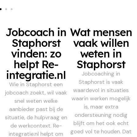
Jobcoach in
Wat mensen
Staphorst
vaak willen
vinden: zo
weten in
helpt Re-
Staphorst
integratie.nl
Jobcoaching in
Staphorst is vaak
Wie in Staphorst een
waardevol in situaties
jobcoach zoekt, wil vaak
waarin werken mogelijk
snel weten welke
is, maar extra
aanbieder past bij de
ondersteuning nodig
situatie, de hulpvraag en
blijft om het ook echt
de werkcontext. Re-
goed vol te houden. Dat
integratie.nl helpt om