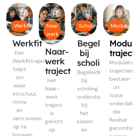
Werkfit
Naar
Scholing
Modulair
werk
Werkfit
Begeleiding
Modul
Naar-
bij
trajec
Een
werk
Werkfittraject
scholing
Modulaire
helpt
traject
trajecten
Begeleiding
om
bestaan
Het
bij
weer
uit
Naar-
scholing
structuur,
losse
werk
ondersteunt
ritme
onderdele
traject
bij
en
die
is
het
vertrouwen
flexibel
gericht
kiezen
op te
gecombin
op
en
bouwen.