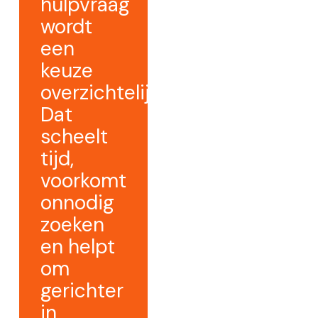
hulpvraag
wordt
een
keuze
overzichtelijker.
Dat
scheelt
tijd,
voorkomt
onnodig
zoeken
en helpt
om
gerichter
in