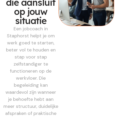
die aansluit
op jouw
situatie
Een jobcoach in
Staphorst helpt je om
werk goed te starten,
beter vol te houden en
stap voor stap
zelfstandiger te
functioneren op de
werkvloer. Die
begeleiding kan
waardevol zijn wanneer
je behoefte hebt aan
meer structuur, duidelijke
afspraken of praktische