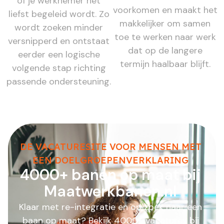
of je werknemer het
voorkomen en maakt het
liefst begeleid wordt. Zo
makkelijker om samen
wordt zoeken minder
toe te werken naar werk
versnipperd en ontstaat
dat op de langere
eerder een logische
termijn haalbaar blijft.
volgende stap richting
passende ondersteuning.
DE VACATURESITE VOOR MENSEN MET
EEN DOELGROEPENVERKLARING
4000+ banen op maat bij
Maatwerkbanen.nl
Klaar met re-integratie en op zoek naar een
baan op maat? Bekijk 4000+ vacatures bij