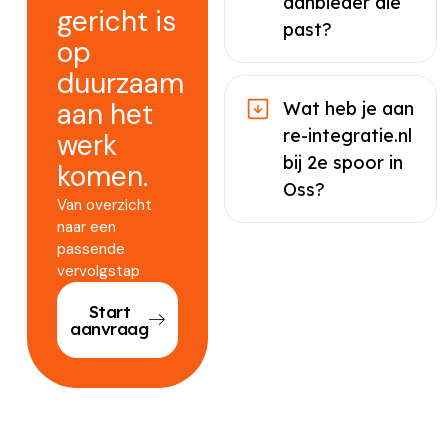
aanbieder die
gericht is
past?
op
duurzaam
aan het
Wat heb je aan
re-integratie.nl
werk
bij 2e spoor in
komen.
Oss?
Van overzicht
naar een
passende
vervolgstap
Start
aanvraag