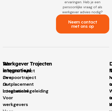
ervaringen. Heb je een
persoonlijke vraag of als
werkgever advies nodig?
Neem contact
met ons op
Re-
Werkgever Trajecten
D
integratie.nl
T
1e spoortraject
N
Over
2e spoortraject
M
I
re-
Outplacement
t
u
integratie.nl
Loopbaanbegeleiding
W
W
Voor
t
u
werkgevers
N
Voor
w
u