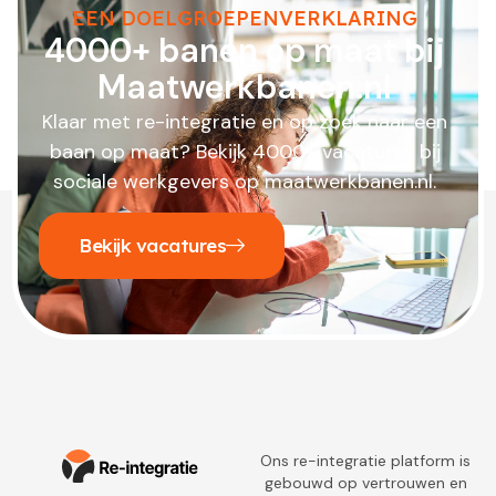
EEN DOELGROEPENVERKLARING
4000+ banen op maat bij
Maatwerkbanen.nl
Klaar met re-integratie en op zoek naar een
baan op maat? Bekijk 4000+ vacatures bij
sociale werkgevers op maatwerkbanen.nl.
Bekijk vacatures
Ons re-integratie platform is
gebouwd op vertrouwen en