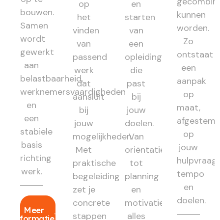
gecombin
op
en
bouwen.
kunnen
het
starten
Samen
worden.
vinden
van
wordt
Zo
van
een
gewerkt
ontstaat
passend
opleiding
aan
een
werk
die
belastbaarheid,
aanpak
dat
past
werknemersvaardigheden
op
aansluit
bij
en
maat,
bij
jouw
een
afgestem
jouw
doelen.
stabiele
op
mogelijkheden.
Van
basis
jouw
Met
oriëntatie
richting
hulpvraag,
praktische
tot
werk.
tempo
begeleiding
planning
en
zet je
en
doelen.
concrete
motivatie:
Meer
stappen
alles
informatie