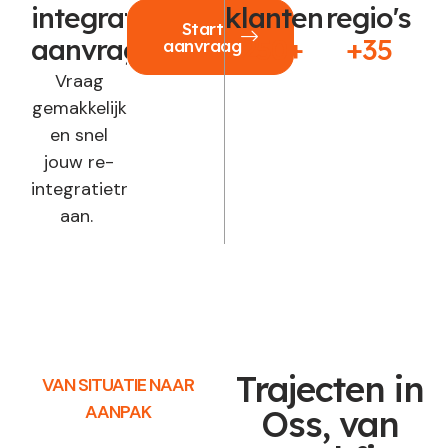
integratie
klanten
regio's
Start
aanvragen?
250+
+35
aanvraag
Vraag
gemakkelijk
en snel
jouw re-
integratietraject
aan.
Trajecten in
VAN SITUATIE NAAR
AANPAK
Oss, van