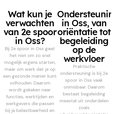
Wat kun je
Ondersteuni
verwachten
in Oss, van
van 2e spoor
oriëntatie tot
in Oss?
begeleiding
op de
Bij 2e spoor in Oss gaat
het niet om zo snel
werkvloer
mogelijk ergens starten,
Praktische
maar om werk dat je op
ondersteuning is bij 2e
een gezonde manier kunt
spoor in Oss vaak
volhouden. Daarom
onmisbaar. Daarom
wordt gekeken naar
bestaat begeleiding
functies, werktijden en
meestal uit onderdelen
werkgevers die passen
zoals
bij je belastbaarheid en