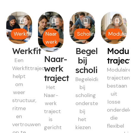
Werkfit
Naar
Scholing
Modulair
werk
Werkfit
Begeleiding
Modul
Naar-
bij
trajec
Een
werk
Werkfittraject
scholing
Modulaire
helpt
traject
trajecten
Begeleiding
om
bestaan
Het
bij
weer
uit
Naar-
scholing
structuur,
losse
werk
ondersteunt
ritme
onderdele
traject
bij
en
die
is
het
vertrouwen
flexibel
gericht
kiezen
op te