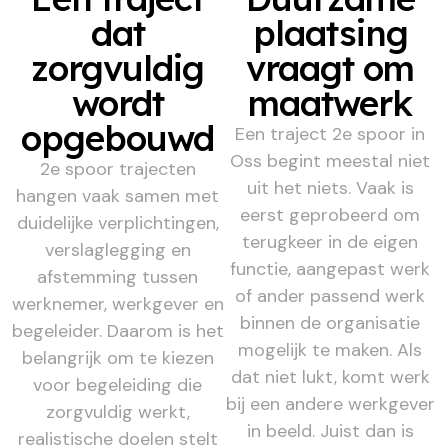
dat
plaatsing
zorgvuldig
vraagt om
wordt
maatwerk
opgebouwd
Een traject 2e spoor in
Oss begint meestal niet
2e spoor trajecten
uit het niets. Vaak is
hangen vaak samen met
eerst geprobeerd om
duidelijke verplichtingen,
terugkeer in de eigen
verslaglegging en
functie, aangepast werk
afstemming tussen
of ander passend werk
werknemer, werkgever en
binnen de organisatie
begeleider. Daarom is het
mogelijk te maken. Als
belangrijk om te kiezen
dat niet lukt, komt werk
voor begeleiding die
bij een andere werkgever
zorgvuldig werkt,
in beeld. Juist dan is
realistische doelen stelt