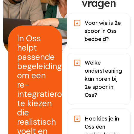
vragen
Voor wie is 2e
spoor in Oss
In Oss
bedoeld?
helpt
passende
Welke
begeleiding
ondersteuning
om een
kan horen bij
re-
2e spoor in
integratieroute
Oss?
te kiezen
die
Hoe kies je in
realistisch
Oss een
voelt en