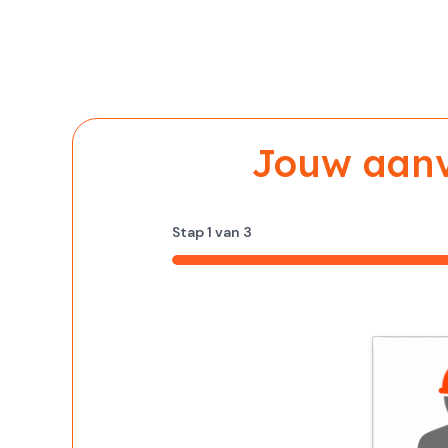
Jouw aanvr
Stap
1
van
3
33%