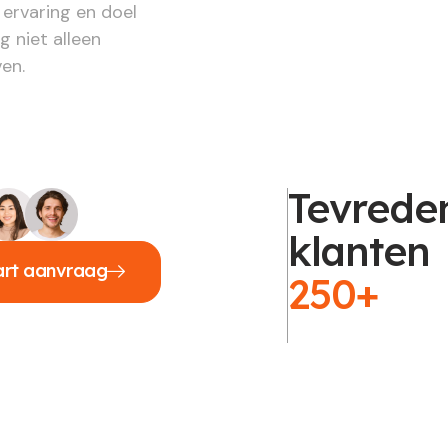
 ervaring en doel
g niet alleen
en.
Tevrede
klanten
art aanvraag
250+