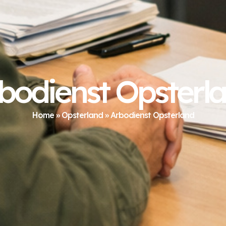
bodienst Opsterl
Home
»
Opsterland
»
Arbodienst Opsterland