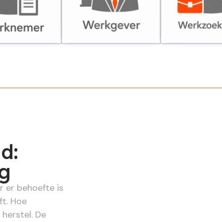
er
Werkgever
Werkzoekende
d:
ng
 er behoefte is
ft. Hoe
herstel. De