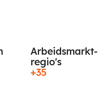
n
Arbeidsmarkt-
regio's
+35