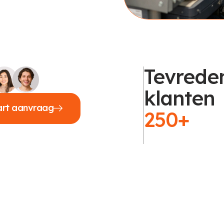
Tevrede
klanten
art aanvraag
250+