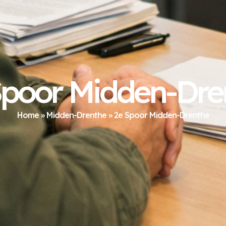
Spoor Midden-Dre
Home
»
Midden-Drenthe
»
2e Spoor Midden-Drenthe