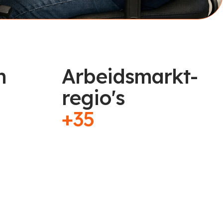
n
Arbeidsmarkt-
regio's
+35