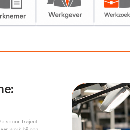
er
Werkgever
Werkzoekende
he:
2e spoor traject
aar werk bij een