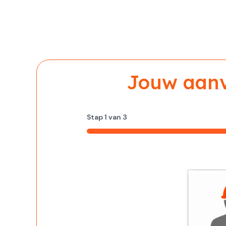
Jouw aanvr
Stap
1
van
3
33%