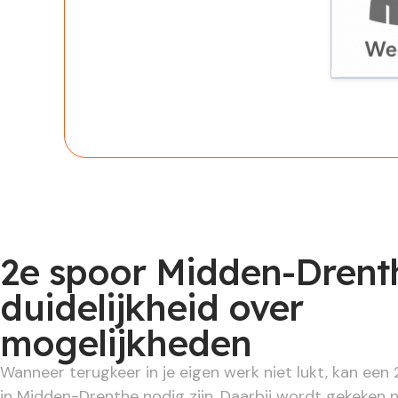
Werknem
2e spoor Midden-Drent
duidelijkheid over
mogelijkheden
Wanneer terugkeer in je eigen werk niet lukt, kan een 
in Midden-Drenthe nodig zijn. Daarbij wordt gekeken n