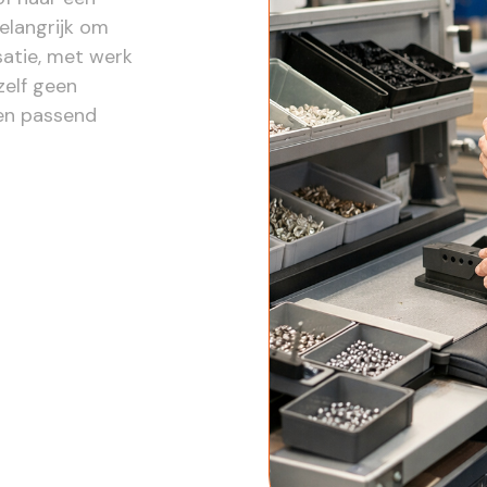
belangrijk om
satie, met werk
zelf geen
en passend