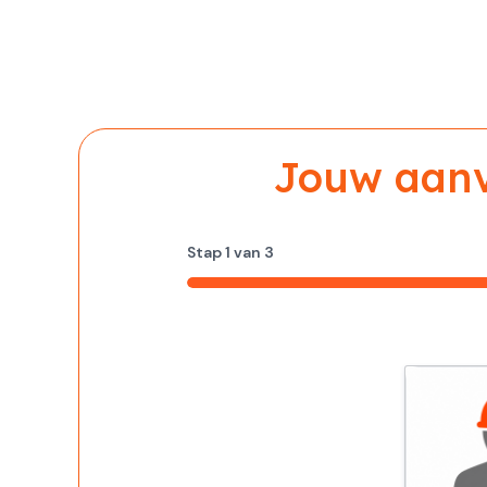
Jouw aanvr
Stap
1
van
3
33%