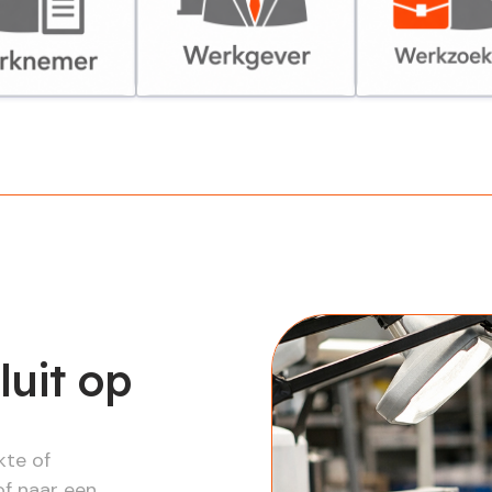
er
Werkgever
Werkzoekende
luit op
kte of
of naar een