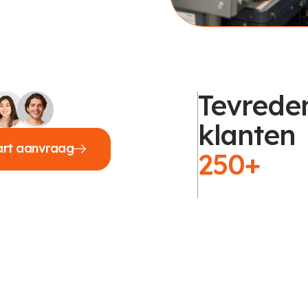
Tevrede
klanten
art aanvraag
250+