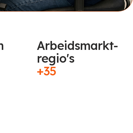
n
Arbeidsmarkt-
regio's
+35