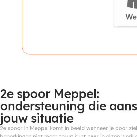
Werknem
2e spoor Meppel:
ondersteuning die aans
jouw situatie
2e spoor in Meppel komt in beeld wanneer je door zie
beperkingen niet meer terug kunt naar je eigen werk 