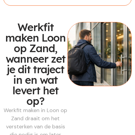
Werkfit
maken Loon
op Zand,
wanneer zet
je dit traject
in en wat
levert het
op?
Werkfit maken in Loon op
Zand draait om het
versterken van de basis
die nodig is om later