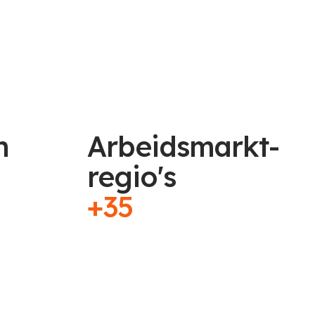
n
Arbeidsmarkt-
regio's
+35