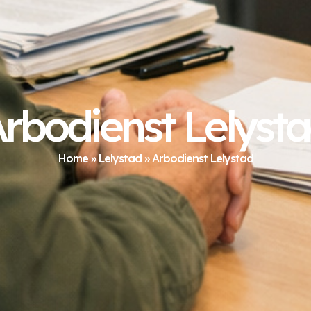
rbodienst Lelyst
Home
»
Lelystad
»
Arbodienst Lelystad