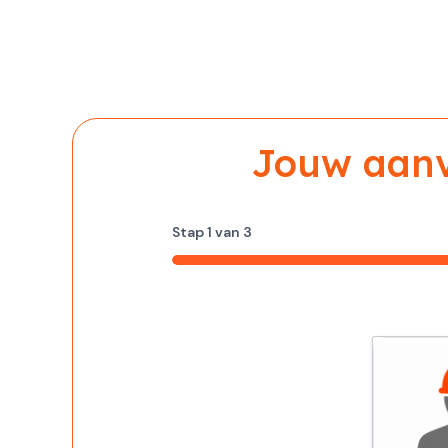
Jouw aanvr
Stap
1
van
3
33%