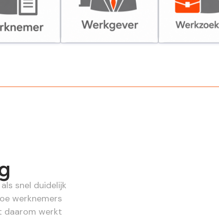
er
Werkgever
Werkzoekende
ng
als snel duidelijk
 Hoe werknemers
ist daarom werkt