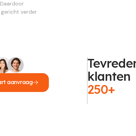
. Daardoor
 gericht verder
Tevrede
klanten
art aanvraag
250+