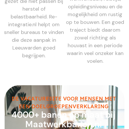
gezet die niet passen bij
opleidingsniveau en de
herstel of
mogelijkheid om rustig
belastbaarheid. Re-
op te bouwen. Een goed
integratie.nl helpt om
traject biedt daarom
sneller bureaus te vinden
zowel richting als
die deze aanpak in
houvast in een periode
Leeuwarden goed
waarin veel onzeker kan
begrijpen.
voelen.
DE VACATURESITE VOOR MENSEN MET
EEN DOELGROEPENVERKLARING
4000+ banen op maat bij
Maatwerkbanen.nl