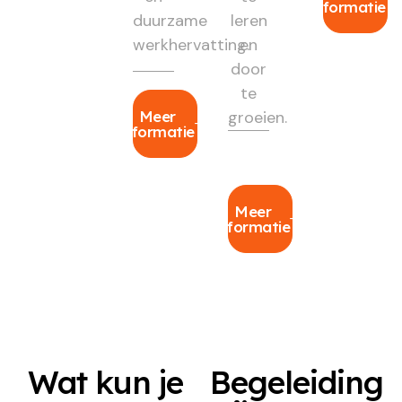
informatie
duurzame
leren
werkhervatting.
en
door
te
Meer
groeien.
informatie
Meer
informatie
Wat kun je
Begeleiding