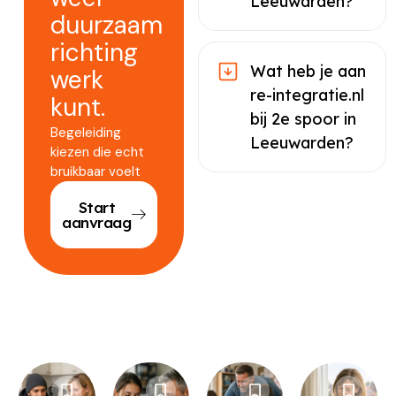
Leeuwarden?
duurzaam
richting
Wat heb je aan
werk
re-integratie.nl
kunt.
bij 2e spoor in
Begeleiding
Leeuwarden?
kiezen die echt
bruikbaar voelt
Start
aanvraag