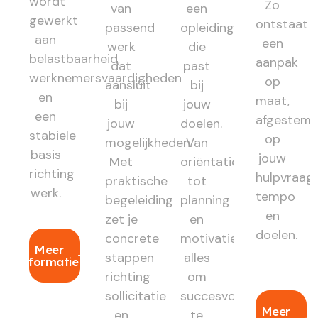
wordt
Zo
van
een
gewerkt
ontstaat
passend
opleiding
aan
een
werk
die
belastbaarheid,
aanpak
dat
past
werknemersvaardigheden
op
aansluit
bij
en
maat,
bij
jouw
een
afgestem
jouw
doelen.
stabiele
op
mogelijkheden.
Van
basis
jouw
Met
oriëntatie
richting
hulpvraag,
praktische
tot
werk.
tempo
begeleiding
planning
en
zet je
en
doelen.
concrete
motivatie:
Meer
stappen
alles
informatie
richting
om
sollicitatie
succesvol
Meer
en
te