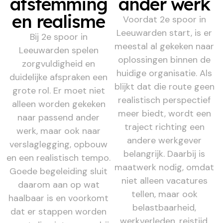
afstemming
ander werk
en realisme
Voordat 2e spoor in
Leeuwarden start, is er
Bij 2e spoor in
meestal al gekeken naar
Leeuwarden spelen
oplossingen binnen de
zorgvuldigheid en
huidige organisatie. Als
duidelijke afspraken een
blijkt dat die route geen
grote rol. Er moet niet
realistisch perspectief
alleen worden gekeken
meer biedt, wordt een
naar passend ander
traject richting een
werk, maar ook naar
andere werkgever
verslaglegging, opbouw
belangrijk. Daarbij is
en een realistisch tempo.
maatwerk nodig, omdat
Goede begeleiding sluit
niet alleen vacatures
daarom aan op wat
tellen, maar ook
haalbaar is en voorkomt
belastbaarheid,
dat er stappen worden
werkverleden, reistijd,