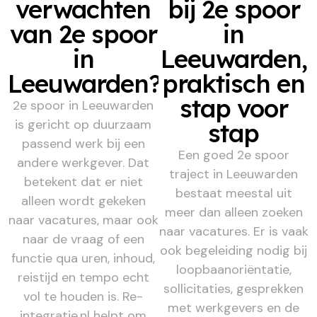
verwachten
bij 2e spoor
van 2e spoor
in
in
Leeuwarden,
Leeuwarden?
praktisch en
stap voor
2e spoor in Leeuwarden
is gericht op duurzaam
stap
passend werk bij een
Een goed 2e spoor
andere werkgever. Dat
traject in Leeuwarden
betekent dat er niet
bestaat meestal uit
alleen wordt gekeken
meer dan alleen zoeken
naar vacatures, maar ook
naar vacatures. Er is vaak
naar de vraag of een
ook begeleiding nodig bij
functie qua uren, inhoud,
loopbaanoriëntatie,
reistijd en tempo echt
sollicitaties, gesprekken
vol te houden is. Re-
met werkgevers en de
integratie.nl helpt om