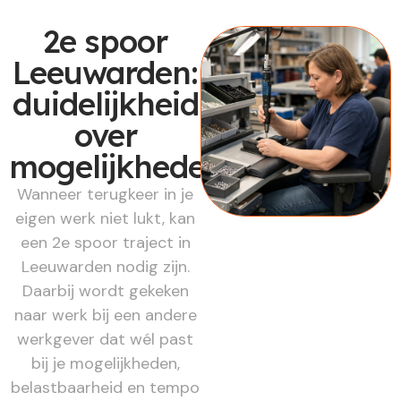
2e spoor
Leeuwarden:
duidelijkheid
over
mogelijkheden
Wanneer terugkeer in je
eigen werk niet lukt, kan
een 2e spoor traject in
Leeuwarden nodig zijn.
Daarbij wordt gekeken
naar werk bij een andere
werkgever dat wél past
bij je mogelijkheden,
belastbaarheid en tempo