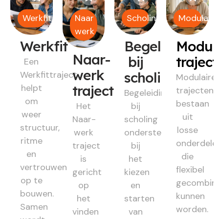
Werkfit
Naar
Scholing
Modulair
werk
Werkfit
Begeleiding
Modul
Naar-
bij
trajec
Een
werk
Werkfittraject
scholing
Modulaire
helpt
traject
trajecten
Begeleiding
om
bestaan
Het
bij
weer
uit
Naar-
scholing
structuur,
losse
werk
ondersteunt
ritme
onderdele
traject
bij
en
die
is
het
vertrouwen
flexibel
gericht
kiezen
op te
gecombin
op
en
bouwen.
kunnen
het
starten
Samen
worden.
vinden
van