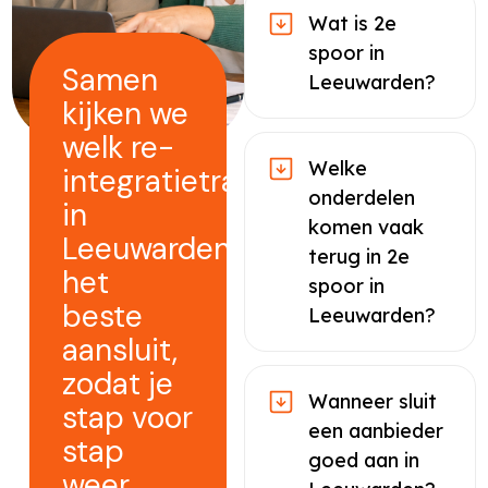
Wat is 2e
spoor in
Samen
Leeuwarden?
kijken we
welk re-
Welke
integratietraject
onderdelen
in
komen vaak
Leeuwarden
terug in 2e
het
spoor in
beste
Leeuwarden?
aansluit,
zodat je
Wanneer sluit
stap voor
een aanbieder
stap
goed aan in
weer