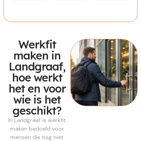
Werknemer
Werkgever
Werkzoekende
Werkfit
maken in
Landgraaf,
hoe werkt
het en voor
wie is het
geschikt?
In Landgraaf is werkfit
maken bedoeld voor
mensen die nog niet