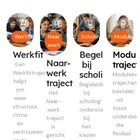
Werkfit
Naar
Scholing
Modulair
werk
Werkfit
Begeleiding
Modul
Naar-
bij
trajec
Een
werk
Werkfittraject
scholing
Modulaire
helpt
traject
trajecten
Begeleiding
om
bestaan
Het
bij
weer
uit
Naar-
scholing
structuur,
losse
werk
ondersteunt
ritme
onderdele
traject
bij
en
die
is
het
vertrouwen
flexibel
gericht
kiezen