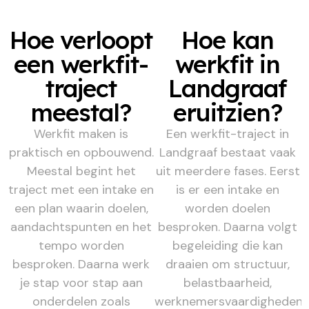
Hoe verloopt
Hoe kan
een werkfit-
werkfit in
traject
Landgraaf
meestal?
eruitzien?
Werkfit maken is
Een werkfit-traject in
praktisch en opbouwend.
Landgraaf bestaat vaak
Meestal begint het
uit meerdere fases. Eerst
traject met een intake en
is er een intake en
een plan waarin doelen,
worden doelen
aandachtspunten en het
besproken. Daarna volgt
tempo worden
begeleiding die kan
besproken. Daarna werk
draaien om structuur,
je stap voor stap aan
belastbaarheid,
onderdelen zoals
werknemersvaardigheden,