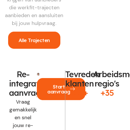
die werkfit-trajecten
aanbieden en aansluiten
bij jouw hulpvraag.
Alle Trajecten
Re-
Tevreden
Arbeidsm
integratie
klanten
regio's
Start
aanvragen?
250+
+35
aanvraag
Vraag
gemakkelijk
en snel
jouw re-