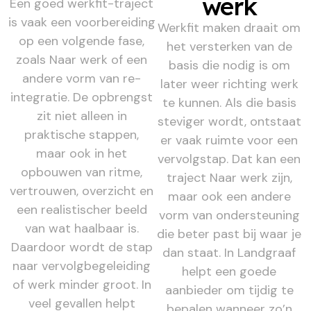
werk
Een goed werkfit-traject
is vaak een voorbereiding
Werkfit maken draait om
op een volgende fase,
het versterken van de
zoals Naar werk of een
basis die nodig is om
andere vorm van re-
later weer richting werk
integratie. De opbrengst
te kunnen. Als die basis
zit niet alleen in
steviger wordt, ontstaat
praktische stappen,
er vaak ruimte voor een
maar ook in het
vervolgstap. Dat kan een
opbouwen van ritme,
traject Naar werk zijn,
vertrouwen, overzicht en
maar ook een andere
een realistischer beeld
vorm van ondersteuning
van wat haalbaar is.
die beter past bij waar je
Daardoor wordt de stap
dan staat. In Landgraaf
naar vervolgbegeleiding
helpt een goede
of werk minder groot. In
aanbieder om tijdig te
veel gevallen helpt
bepalen wanneer zo’n