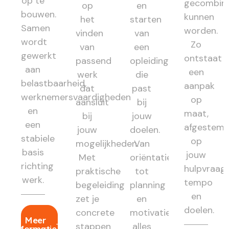
op te
gecombin
op
en
bouwen.
kunnen
het
starten
Samen
worden.
vinden
van
wordt
Zo
van
een
gewerkt
ontstaat
passend
opleiding
aan
een
werk
die
belastbaarheid,
aanpak
dat
past
werknemersvaardigheden
op
aansluit
bij
en
maat,
bij
jouw
een
afgestem
jouw
doelen.
stabiele
op
mogelijkheden.
Van
basis
jouw
Met
oriëntatie
richting
hulpvraag,
praktische
tot
werk.
tempo
begeleiding
planning
en
zet je
en
doelen.
concrete
motivatie:
Meer
stappen
alles
informatie