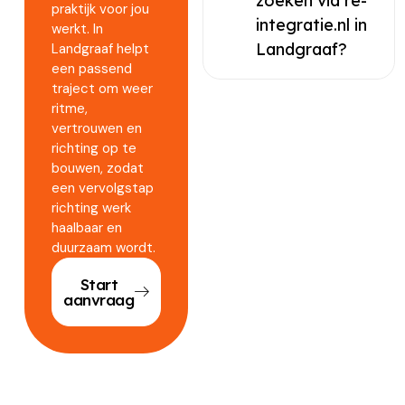
zoeken via re-
praktijk voor jou
integratie.nl in
werkt. In
Landgraaf?
Landgraaf helpt
een passend
traject om weer
ritme,
vertrouwen en
richting op te
bouwen, zodat
een vervolgstap
richting werk
haalbaar en
duurzaam wordt.
Start
aanvraag