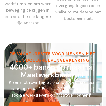
werkfit maken om weer
overgang logisch is en
beweging te krijgen in
welke route daarna het
een situatie die langere
beste aansluit.
tijd vastzat.
DE VACATURESITE VOOR MENSEN MET
EEN DOELGROEPENVERKLARING
4000+ banen op maat bij
Maatwerkbanen.nl
Klaar met re-integratie en op zoek naar een
baan op maat? Bekijk 4000+ vacatures bij
sociale werkgevers op maatwerkbanen.nl.