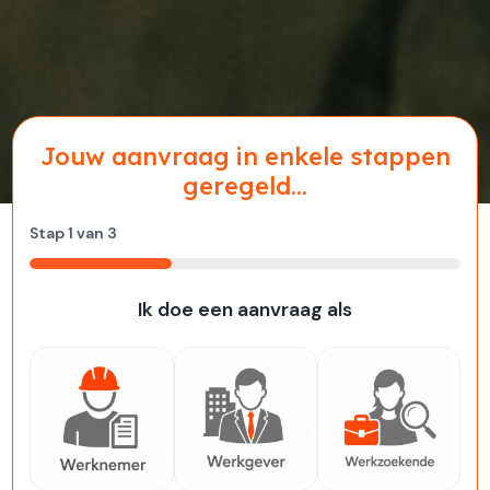
Jouw aanvraag in enkele stappen
geregeld...
Stap
1
van
3
33%
Ik doe een aanvraag als