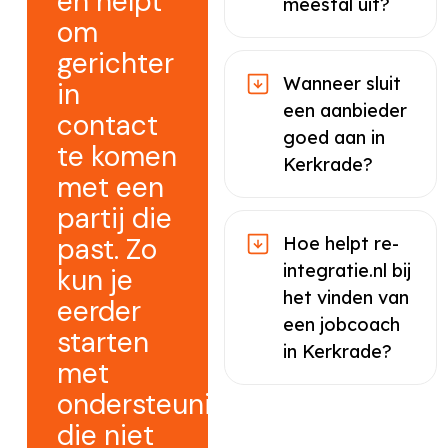
en helpt
meestal uit?
om
gerichter
Wanneer sluit
in
een aanbieder
contact
goed aan in
te komen
Kerkrade?
met een
partij die
past. Zo
Hoe helpt re-
integratie.nl bij
kun je
het vinden van
eerder
een jobcoach
starten
in Kerkrade?
met
ondersteuning
die niet