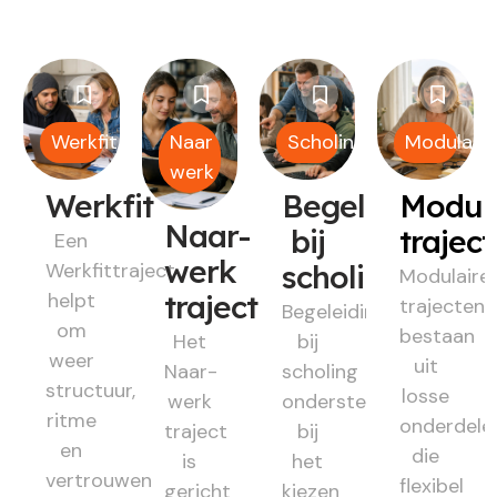
Werkfit
Naar
Scholing
Modulair
werk
Werkfit
Begeleiding
Modul
Naar-
bij
trajec
Een
werk
Werkfittraject
scholing
Modulaire
helpt
traject
trajecten
Begeleiding
om
bestaan
Het
bij
weer
uit
Naar-
scholing
structuur,
losse
werk
ondersteunt
ritme
onderdele
traject
bij
en
die
is
het
vertrouwen
flexibel
gericht
kiezen