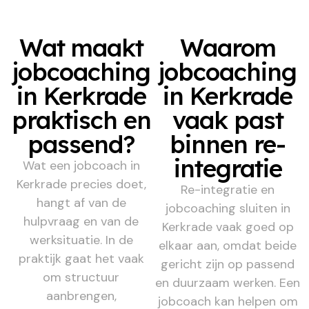
Wat maakt
Waarom
jobcoaching
jobcoaching
in Kerkrade
in Kerkrade
praktisch en
vaak past
passend?
binnen re-
integratie
Wat een jobcoach in
Kerkrade precies doet,
Re-integratie en
hangt af van de
jobcoaching sluiten in
hulpvraag en van de
Kerkrade vaak goed op
werksituatie. In de
elkaar aan, omdat beide
praktijk gaat het vaak
gericht zijn op passend
om structuur
en duurzaam werken. Een
aanbrengen,
jobcoach kan helpen om