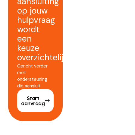
aansluiting
op jouw
hulpvraag
wordt
een
keuze
overzichtelijker.
Gericht verder
met
ondersteuning
die aansluit
Start
aanvraag