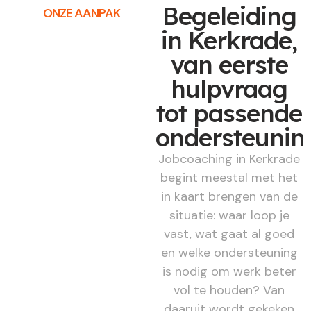
Begeleiding
ONZE AANPAK
in Kerkrade,
van eerste
hulpvraag
tot passende
ondersteunin
Jobcoaching in Kerkrade
begint meestal met het
in kaart brengen van de
situatie: waar loop je
vast, wat gaat al goed
en welke ondersteuning
is nodig om werk beter
vol te houden? Van
daaruit wordt gekeken