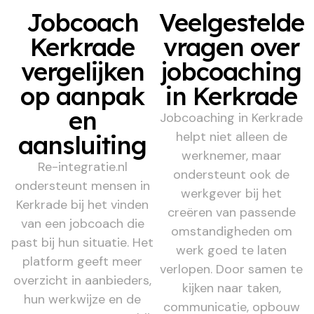
Jobcoach
Veelgestelde
Kerkrade
vragen over
vergelijken
jobcoaching
op aanpak
in Kerkrade
en
Jobcoaching in Kerkrade
helpt niet alleen de
aansluiting
werknemer, maar
Re-integratie.nl
ondersteunt ook de
ondersteunt mensen in
werkgever bij het
Kerkrade bij het vinden
creëren van passende
van een jobcoach die
omstandigheden om
past bij hun situatie. Het
werk goed te laten
platform geeft meer
verlopen. Door samen te
overzicht in aanbieders,
kijken naar taken,
hun werkwijze en de
communicatie, opbouw