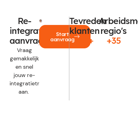
Re-
Tevreden
Arbeidsm
integratie
klanten
regio's
Start
aanvragen?
250+
+35
aanvraag
Vraag
gemakkelijk
en snel
jouw re-
integratietraject
aan.