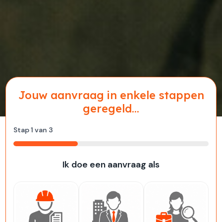
Jouw aanvraag in enkele stappen
geregeld...
Stap
1
van
3
33%
Ik doe een aanvraag als