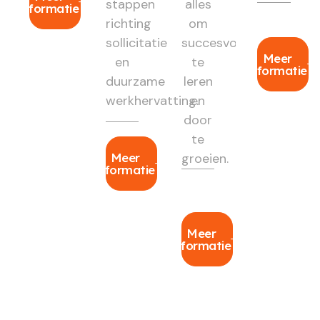
stappen
alles
informatie
richting
om
sollicitatie
succesvol
Meer
en
te
informatie
duurzame
leren
werkhervatting.
en
door
te
Meer
groeien.
informatie
Meer
informatie