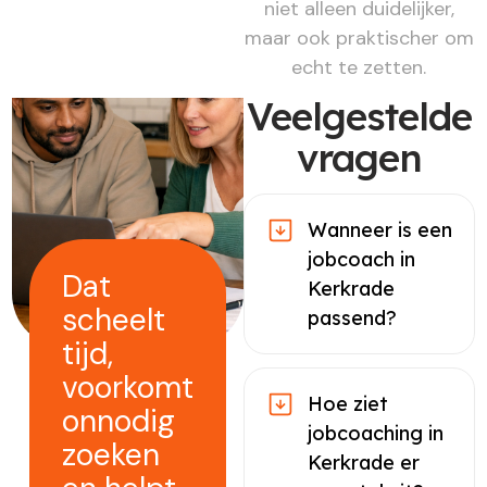
niet alleen duidelijker,
maar ook praktischer om
echt te zetten.
Veelgestelde
vragen
Wanneer is een
jobcoach in
Dat
Kerkrade
scheelt
passend?
tijd,
voorkomt
Hoe ziet
onnodig
jobcoaching in
zoeken
Kerkrade er