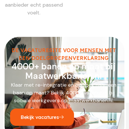
aanbieder echt passend
voelt.
DE VACATURESITE VOOR MENSEN MET
EEN DOELGROEPENVERKLARING
4000+ banen op maat bij
Maatwerkbanen.nl
Klaar met re-integratie en op zoek naar een
baan op maat? Bekijk 4000+ vacatures bij
sociale werkgevers op maatwerkbanen.nl.
Bekijk vacatures