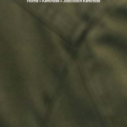
Home
»
Kerkrade
»
Jobcoach Kerkrade