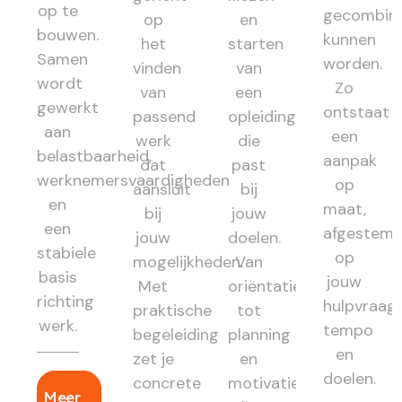
op te
gecombin
op
en
bouwen.
kunnen
het
starten
Samen
worden.
vinden
van
wordt
Zo
van
een
gewerkt
ontstaat
passend
opleiding
aan
een
werk
die
belastbaarheid,
aanpak
dat
past
werknemersvaardigheden
op
aansluit
bij
en
maat,
bij
jouw
een
afgestem
jouw
doelen.
stabiele
op
mogelijkheden.
Van
basis
jouw
Met
oriëntatie
richting
hulpvraag,
praktische
tot
werk.
tempo
begeleiding
planning
en
zet je
en
doelen.
concrete
motivatie:
Meer