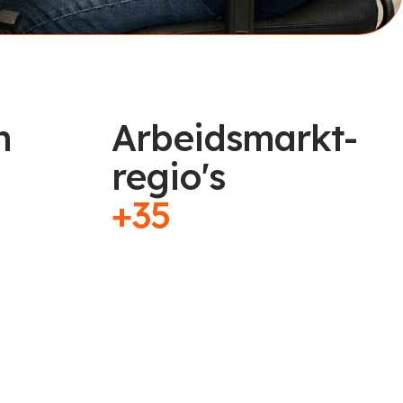
n
Arbeidsmarkt-
regio's
+35