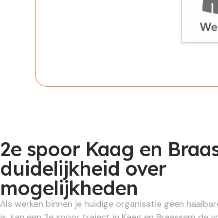
Werknem
2e spoor Kaag en Braa
duidelijkheid over
mogelijkheden
Als werken binnen je huidige organisatie geen haalba
is, kan een 2e spoor traject in Kaag en Braassem de vo