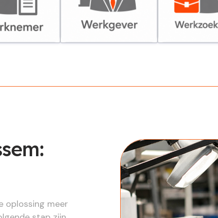
er
Werkgever
Werkzoekende
ssem:
re oplossing meer
lgende stap zijn.