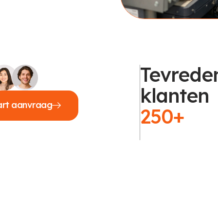
Tevrede
klanten
art aanvraag
250+