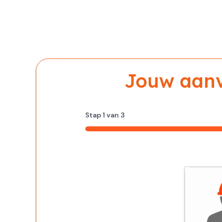
Jouw aanvr
Stap
1
van
3
33%