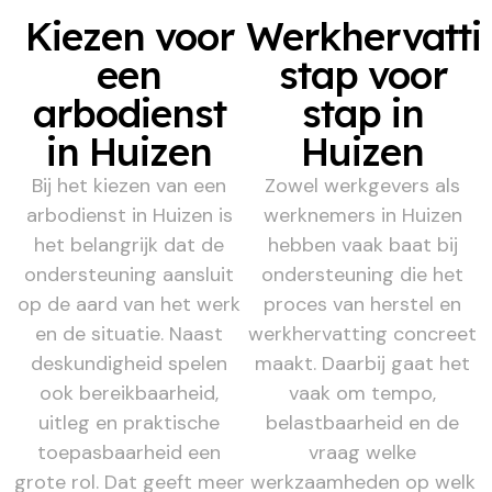
Kiezen voor
Werkhervatti
een
stap voor
arbodienst
stap in
in Huizen
Huizen
Bij het kiezen van een
Zowel werkgevers als
arbodienst in Huizen is
werknemers in Huizen
het belangrijk dat de
hebben vaak baat bij
ondersteuning aansluit
ondersteuning die het
op de aard van het werk
proces van herstel en
en de situatie. Naast
werkhervatting concreet
deskundigheid spelen
maakt. Daarbij gaat het
ook bereikbaarheid,
vaak om tempo,
uitleg en praktische
belastbaarheid en de
toepasbaarheid een
vraag welke
grote rol. Dat geeft meer
werkzaamheden op welk