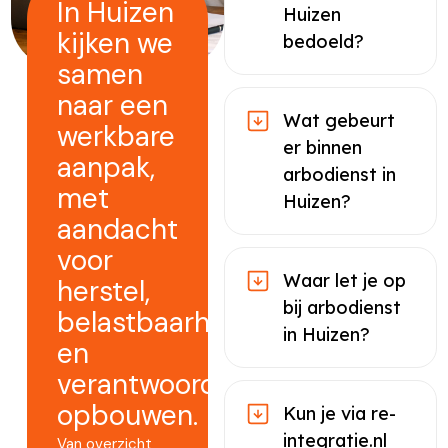
In Huizen
Huizen
kijken we
bedoeld?
samen
naar een
Wat gebeurt
werkbare
er binnen
aanpak,
arbodienst in
met
Huizen?
aandacht
voor
Waar let je op
herstel,
bij arbodienst
belastbaarheid
in Huizen?
en
verantwoord
opbouwen.
Kun je via re-
integratie.nl
Van overzicht