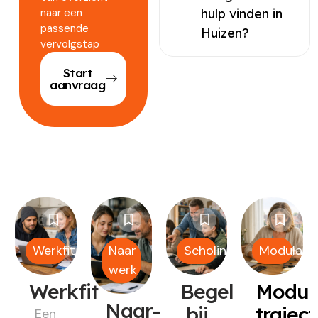
naar een
hulp vinden in
passende
Huizen?
vervolgstap
Start
aanvraag
Werkfit
Naar
Scholing
Modulair
werk
Werkfit
Begeleiding
Modul
Naar-
bij
trajec
Een