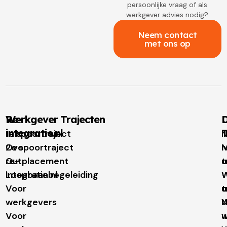
persoonlijke vraag of als
werkgever advies nodig?
Neem contact
met ons op
Re-
Werkgever Trajecten
D
integratie.nl
T
1e spoortraject
N
Over
2e spoortraject
M
I
re-
Outplacement
t
u
integratie.nl
Loopbaanbegeleiding
W
W
Voor
t
u
werkgevers
N
Voor
w
u