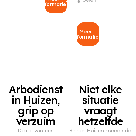
informatie
Meer
informatie
Arbodienst
Niet elke
in Huizen,
situatie
grip op
vraagt
verzuim
hetzelfde
De rol van een
Binnen Huizen kunnen de