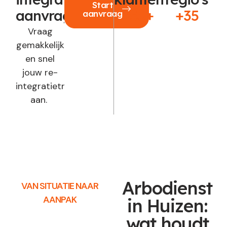
Start
aanvragen?
250+
+35
aanvraag
Vraag
gemakkelijk
en snel
jouw re-
integratietraject
aan.
Arbodienst
VAN SITUATIE NAAR
AANPAK
in Huizen:
wat houdt