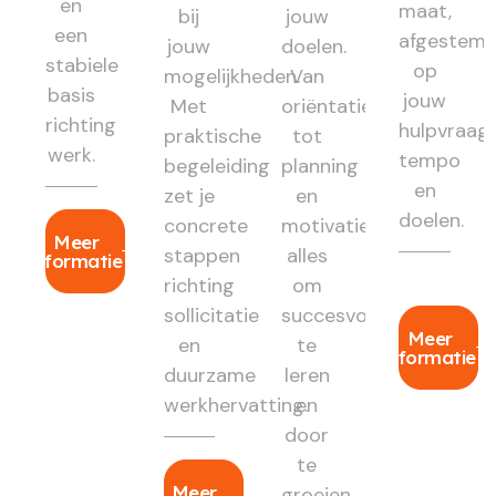
en
maat,
bij
jouw
een
afgestem
jouw
doelen.
stabiele
op
mogelijkheden.
Van
basis
jouw
Met
oriëntatie
richting
hulpvraag,
praktische
tot
werk.
tempo
begeleiding
planning
en
zet je
en
doelen.
concrete
motivatie:
Meer
stappen
alles
informatie
richting
om
sollicitatie
succesvol
Meer
en
te
informatie
duurzame
leren
werkhervatting.
en
door
te
Meer
groeien.