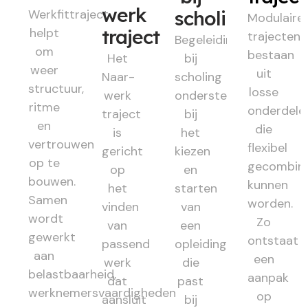
werk
Werkfittraject
scholing
Modulaire
helpt
traject
trajecten
Begeleiding
om
bestaan
Het
bij
weer
uit
Naar-
scholing
structuur,
losse
werk
ondersteunt
ritme
onderdele
traject
bij
en
die
is
het
vertrouwen
flexibel
gericht
kiezen
op te
gecombin
op
en
bouwen.
kunnen
het
starten
Samen
worden.
vinden
van
wordt
Zo
van
een
gewerkt
ontstaat
passend
opleiding
aan
een
werk
die
belastbaarheid,
aanpak
dat
past
werknemersvaardigheden
op
aansluit
bij