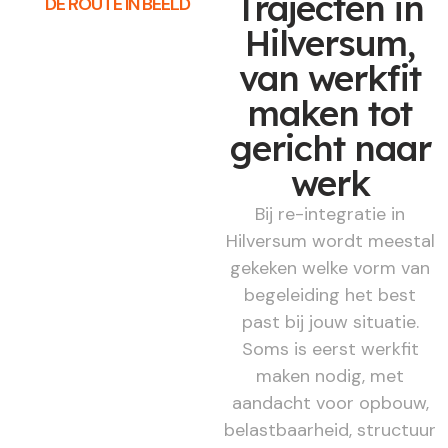
Trajecten in
DE ROUTE IN BEELD
Hilversum,
van werkfit
maken tot
gericht naar
werk
Bij re-integratie in
Hilversum wordt meestal
gekeken welke vorm van
begeleiding het best
past bij jouw situatie.
Soms is eerst werkfit
maken nodig, met
aandacht voor opbouw,
belastbaarheid, structuur