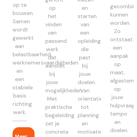
op te
gecombin
op
en
bouwen.
kunnen
het
starten
Samen
worden.
vinden
van
wordt
Zo
van
een
gewerkt
ontstaat
passend
opleiding
aan
een
werk
die
belastbaarheid,
aanpak
dat
past
werknemersvaardigheden
op
aansluit
bij
en
maat,
bij
jouw
een
afgestem
jouw
doelen.
stabiele
op
mogelijkheden.
Van
basis
jouw
Met
oriëntatie
richting
hulpvraag,
praktische
tot
werk.
tempo
begeleiding
planning
en
zet je
en
doelen.
concrete
motivatie:
Meer