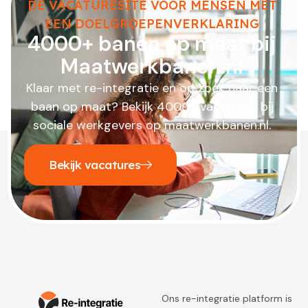
DE VACATURESITE VOOR MENSEN MET
EEN DOELGROEPENVERKLARING
4000+ banen op maat bij
Maatwerkbanen.nl
Klaar met re-integratie en op zoek naar een
baan op maat? Bekijk 4000+ vacatures bij
sociale werkgevers op maatwerkbanen.nl.
Bekijk vacatures
Ons re-integratie platform is