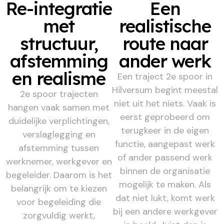
Re-integratie
Een
met
realistische
structuur,
route naar
afstemming
ander werk
en realisme
Een traject 2e spoor in
Hilversum begint meestal
2e spoor trajecten
niet uit het niets. Vaak is
hangen vaak samen met
eerst geprobeerd om
duidelijke verplichtingen,
terugkeer in de eigen
verslaglegging en
functie, aangepast werk
afstemming tussen
of ander passend werk
werknemer, werkgever en
binnen de organisatie
begeleider. Daarom is het
mogelijk te maken. Als
belangrijk om te kiezen
dat niet lukt, komt werk
voor begeleiding die
bij een andere werkgever
zorgvuldig werkt,