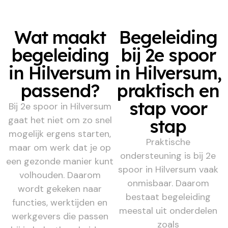
Wat maakt
Begeleiding
begeleiding
bij 2e spoor
in Hilversum
in Hilversum,
passend?
praktisch en
stap voor
Bij 2e spoor in Hilversum
gaat het niet om zo snel
stap
mogelijk ergens starten,
Praktische
maar om werk dat je op
ondersteuning is bij 2e
een gezonde manier kunt
spoor in Hilversum vaak
volhouden. Daarom
onmisbaar. Daarom
wordt gekeken naar
bestaat begeleiding
functies, werktijden en
meestal uit onderdelen
werkgevers die passen
zoals