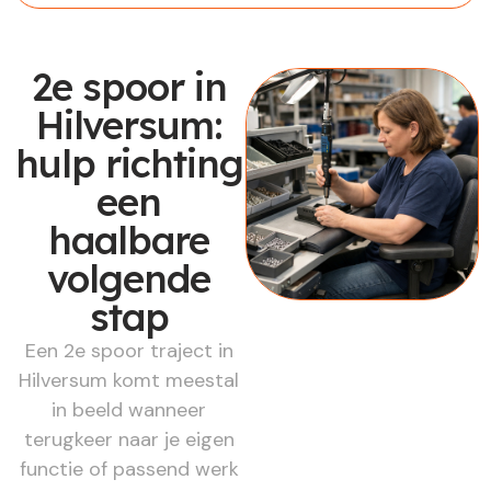
2e spoor in
Hilversum:
hulp richting
een
haalbare
volgende
stap
Een 2e spoor traject in
Hilversum komt meestal
in beeld wanneer
terugkeer naar je eigen
functie of passend werk