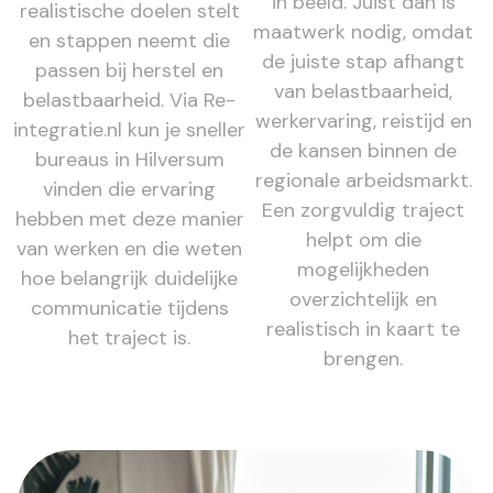
in beeld. Juist dan is
realistische doelen stelt
maatwerk nodig, omdat
en stappen neemt die
de juiste stap afhangt
passen bij herstel en
van belastbaarheid,
belastbaarheid. Via Re-
werkervaring, reistijd en
integratie.nl kun je sneller
de kansen binnen de
bureaus in Hilversum
regionale arbeidsmarkt.
vinden die ervaring
Een zorgvuldig traject
hebben met deze manier
helpt om die
van werken en die weten
mogelijkheden
hoe belangrijk duidelijke
overzichtelijk en
communicatie tijdens
realistisch in kaart te
het traject is.
brengen.