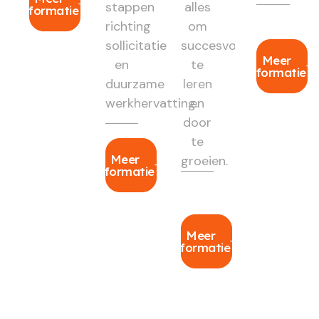
stappen
alles
informatie
richting
om
sollicitatie
succesvol
Meer
en
te
informatie
duurzame
leren
werkhervatting.
en
door
te
Meer
groeien.
informatie
Meer
informatie