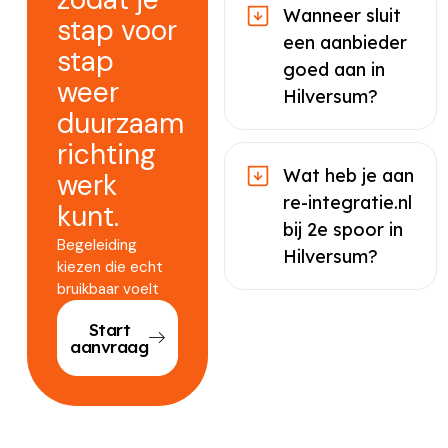
Wanneer sluit
stap voor
een aanbieder
stap
goed aan in
weer
Hilversum?
duurzaam
richting
Wat heb je aan
werk
re-integratie.nl
kunt.
bij 2e spoor in
Begeleiding
Hilversum?
kiezen die echt
bruikbaar voelt
Start
aanvraag