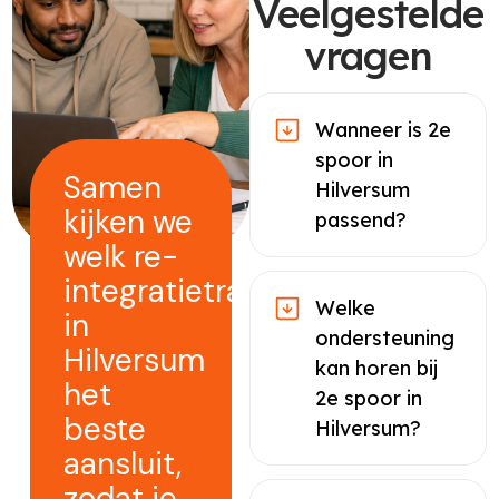
Veelgestelde
vragen
Wanneer is 2e
spoor in
Samen
Hilversum
kijken we
passend?
welk re-
integratietraject
Welke
in
ondersteuning
Hilversum
kan horen bij
het
2e spoor in
beste
Hilversum?
aansluit,
zodat je