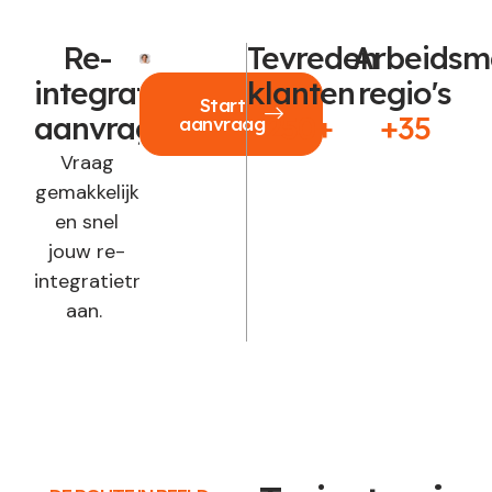
Re-
Tevreden
Arbeidsm
integratie
klanten
regio's
Start
aanvragen?
250+
+35
aanvraag
Vraag
gemakkelijk
en snel
jouw re-
integratietraject
aan.