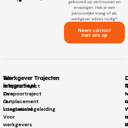
gebouwd op vertrouwen en
ervaringen. Heb je een
persoonlijke vraag of als
werkgever advies nodig?
Neem contact
met ons op
Re-
Werkgever Trajecten
D
integratie.nl
T
1e spoortraject
N
Over
2e spoortraject
M
I
re-
Outplacement
t
u
integratie.nl
Loopbaanbegeleiding
W
W
Voor
t
u
werkgevers
N