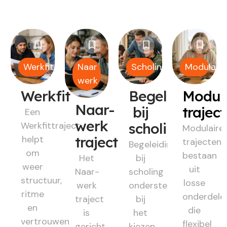
Werkfit
Naar
Scholing
Modulair
werk
Werkfit
Begeleiding
Modul
Naar-
bij
trajec
Een
werk
Werkfittraject
scholing
Modulaire
helpt
traject
trajecten
Begeleiding
om
bestaan
Het
bij
weer
uit
Naar-
scholing
structuur,
losse
werk
ondersteunt
ritme
onderdele
traject
bij
en
die
is
het
vertrouwen
flexibel
gericht
kiezen