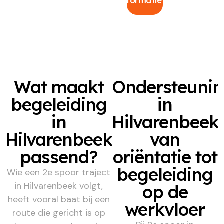
informatie
Wat maakt
Ondersteuni
begeleiding
in
in
Hilvarenbeek,
Hilvarenbeek
van
passend?
oriëntatie tot
begeleiding
Wie een 2e spoor traject
in Hilvarenbeek volgt,
op de
heeft vooral baat bij een
werkvloer
route die gericht is op