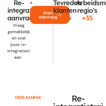
Re-
Tevreden
Arbeidsm
integratie
klanten
regio's
Start
aanvragen?
250+
+35
aanvraag
Vraag
gemakkelijk
en snel
jouw re-
integratietraject
aan.
Re-
ONZE AANPAK