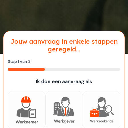
Jouw aanvraag in enkele stappen
geregeld...
Stap
1
van
3
33%
Ik doe een aanvraag als