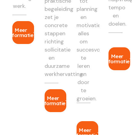
praktische
tot
werk.
tempo
begeleiding
planning
en
zet je
en
doelen.
concrete
motivatie:
Meer
stappen
alles
informatie
richting
om
sollicitatie
succesvol
Meer
en
te
informatie
duurzame
leren
werkhervatting.
en
door
te
Meer
groeien.
informatie
Meer