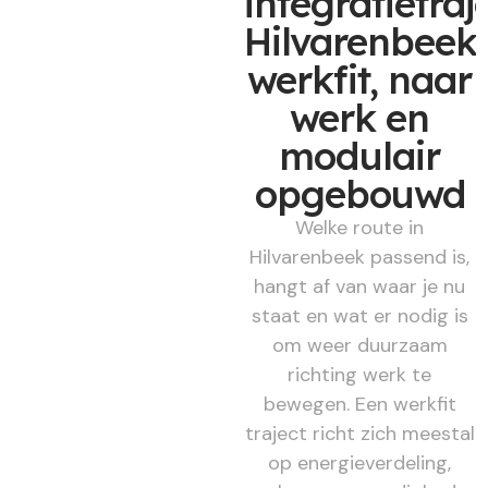
integratietraj
Hilvarenbeek,
werkfit, naar
werk en
modulair
opgebouwd
Welke route in
Hilvarenbeek passend is,
hangt af van waar je nu
staat en wat er nodig is
om weer duurzaam
richting werk te
bewegen. Een werkfit
traject richt zich meestal
op energieverdeling,