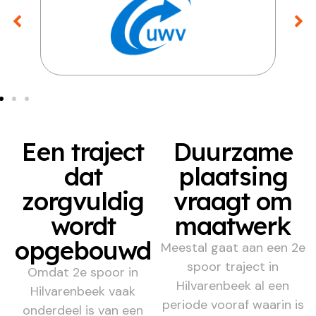
Een traject
Duurzame
dat
plaatsing
zorgvuldig
vraagt om
wordt
maatwerk
opgebouwd
Meestal gaat aan een 2e
spoor traject in
Omdat 2e spoor in
Hilvarenbeek al een
Hilvarenbeek vaak
periode vooraf waarin is
onderdeel is van een