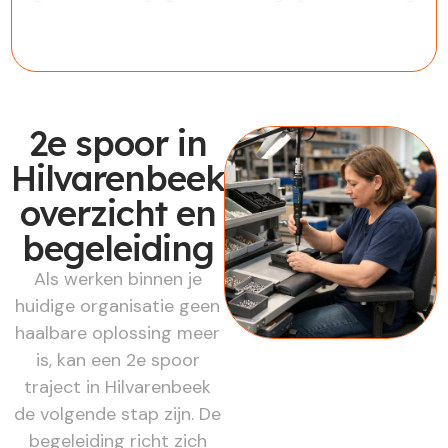
Werknemer
Werkgever
Werkzoekende
2e spoor in
Hilvarenbeek:
overzicht en
begeleiding
Als werken binnen je
huidige organisatie geen
haalbare oplossing meer
is, kan een 2e spoor
traject in Hilvarenbeek
de volgende stap zijn. De
begeleiding richt zich