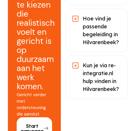
te kiezen
die
Hoe vind je
realistisch
passende
voelt en
begeleiding in
gericht is
Hilvarenbeek?
op
duurzaam
Kun je via re-
aan het
integratie.nl
werk
hulp vinden in
komen.
Hilvarenbeek?
Gericht verder
met
ondersteuning
die aansluit
Start
aanvraag