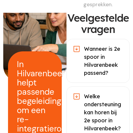
gesprekken.
Veelgestelde
vragen
Wanneer is 2e
spoor in
In
Hilvarenbeek
Hilvarenbeek
passend?
helpt
passende
Welke
begeleiding
ondersteuning
om een
kan horen bij
re-
2e spoor in
integratieroute
Hilvarenbeek?