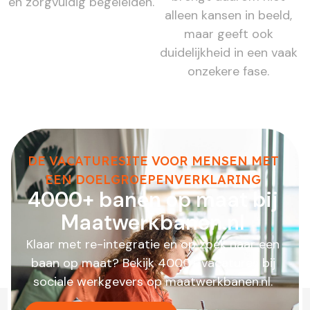
en zorgvuldig begeleiden.
alleen kansen in beeld,
maar geeft ook
duidelijkheid in een vaak
onzekere fase.
DE VACATURESITE VOOR MENSEN MET
EEN DOELGROEPENVERKLARING
4000+ banen op maat bij
Maatwerkbanen.nl
Klaar met re-integratie en op zoek naar een
baan op maat? Bekijk 4000+ vacatures bij
sociale werkgevers op maatwerkbanen.nl.