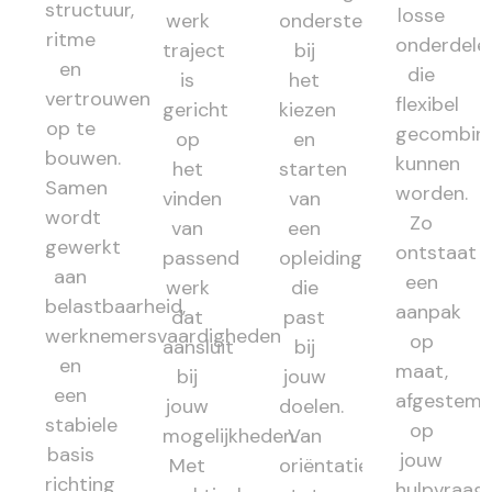
structuur,
losse
werk
ondersteunt
ritme
onderdele
traject
bij
en
die
is
het
vertrouwen
flexibel
gericht
kiezen
op te
gecombin
op
en
bouwen.
kunnen
het
starten
Samen
worden.
vinden
van
wordt
Zo
van
een
gewerkt
ontstaat
passend
opleiding
aan
een
werk
die
belastbaarheid,
aanpak
dat
past
werknemersvaardigheden
op
aansluit
bij
en
maat,
bij
jouw
een
afgestem
jouw
doelen.
stabiele
op
mogelijkheden.
Van
basis
jouw
Met
oriëntatie
richting
hulpvraag,