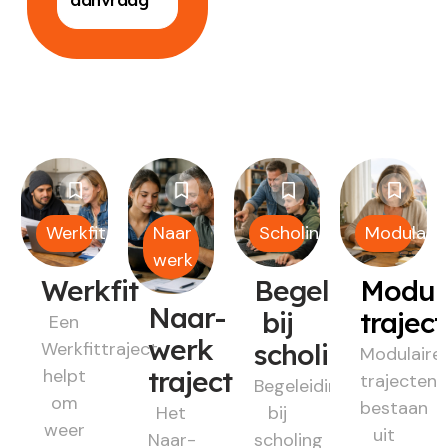
Werkfit
Naar
Scholing
Modulair
werk
Werkfit
Begeleiding
Modul
Naar-
bij
trajec
Een
werk
Werkfittraject
scholing
Modulaire
helpt
traject
trajecten
Begeleiding
om
bestaan
Het
bij
weer
uit
Naar-
scholing