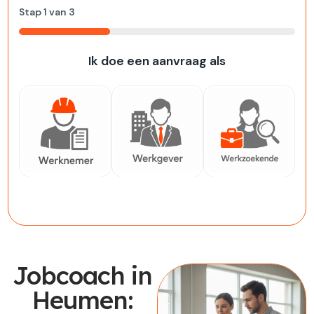
Stap
1
van
3
33%
Ik doe een aanvraag als
Werknemer
Werkgever
Werkzoekende
Jobcoach in
Heumen: