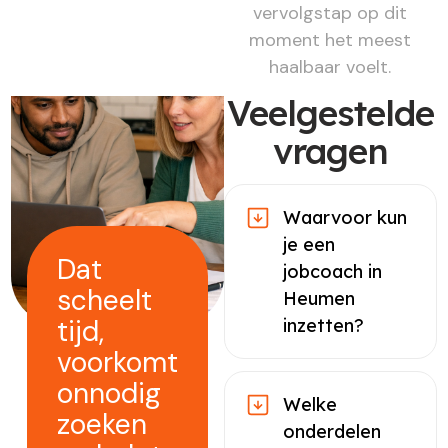
vervolgstap op dit
moment het meest
haalbaar voelt.
Veelgestelde
vragen
Waarvoor kun
je een
Dat
jobcoach in
scheelt
Heumen
tijd,
inzetten?
voorkomt
onnodig
Welke
zoeken
onderdelen