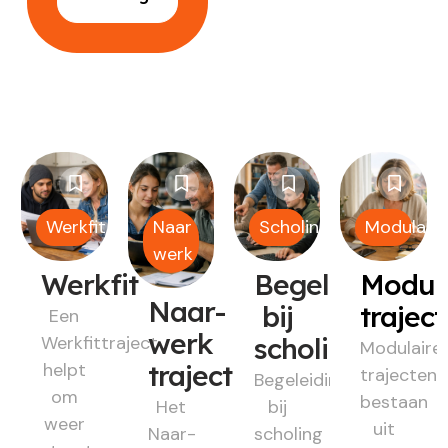
Werkfit
Naar
Scholing
Modulair
werk
Werkfit
Begeleiding
Modul
Naar-
bij
trajec
Een
werk
Werkfittraject
scholing
Modulaire
helpt
traject
trajecten
Begeleiding
om
bestaan
Het
bij
weer
uit
Naar-
scholing