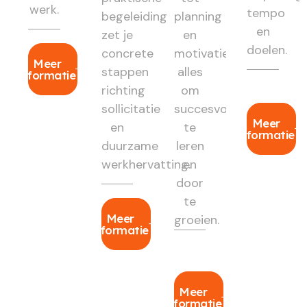
werk.
tempo
begeleiding
planning
en
zet je
en
doelen.
concrete
motivatie:
Meer
stappen
alles
informatie
richting
om
sollicitatie
succesvol
Meer
en
te
informatie
duurzame
leren
werkhervatting.
en
door
te
Meer
groeien.
informatie
Meer
informatie