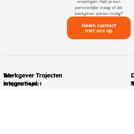
ervaringen. Heb je een
persoonlijke vraag of als
werkgever advies nodig?
Neem contact
met ons op
Re-
Werkgever Trajecten
D
integratie.nl
T
1e spoortraject
N
Over
2e spoortraject
M
I
re-
Outplacement
t
u
integratie.nl
Loopbaanbegeleiding
W
W
Voor
t
u
werkgevers
N
Voor
w
u