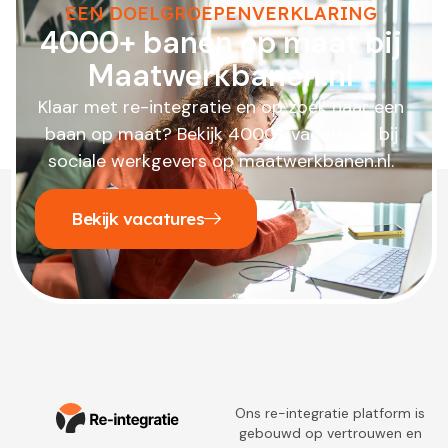
EEN DOELGROEPENVERKLARING
4000+ banen op maat bij
Maatwerkbanen.nl
Klaar met re-integratie en op zoek naar een
baan op maat? Bekijk 4000+ vacatures bij
sociale werkgevers op maatwerkbanen.nl.
Bekijk vacatures
Ons re-integratie platform is
gebouwd op vertrouwen en