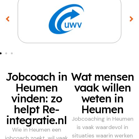
Jobcoach in
Wat mensen
Heumen
vaak willen
vinden: zo
weten in
helpt Re-
Heumen
integratie.nl
Jobcoaching in Heumen
is vaak waardevol in
Wie in Heumen een
situaties waarin werken
jobcoach zoekt, wil vaak