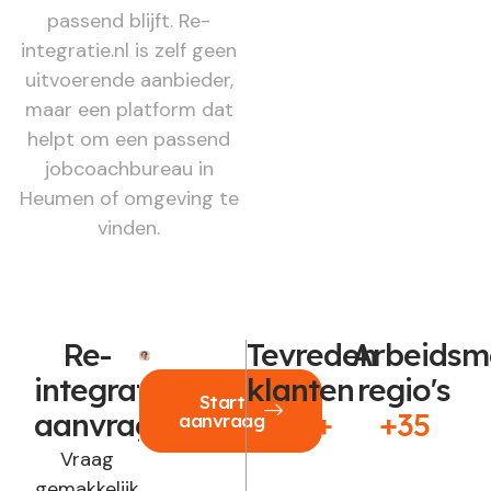
passend blijft. Re-
integratie.nl is zelf geen
uitvoerende aanbieder,
maar een platform dat
helpt om een passend
jobcoachbureau in
Heumen of omgeving te
vinden.
Re-
Tevreden
Arbeidsm
integratie
klanten
regio's
Start
aanvragen?
250+
+35
aanvraag
Vraag
gemakkelijk