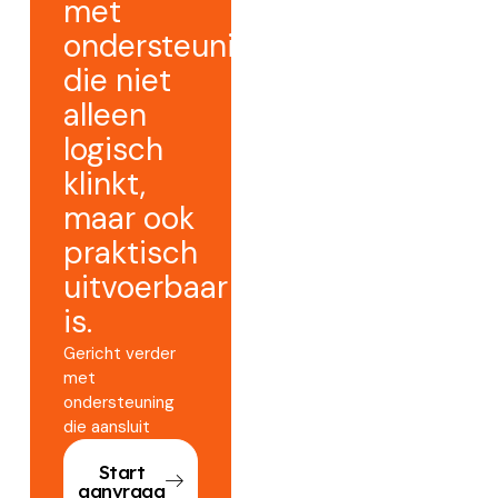
met
ondersteuning
die niet
alleen
logisch
klinkt,
maar ook
praktisch
uitvoerbaar
is.
Gericht verder
met
ondersteuning
die aansluit
Start
aanvraag