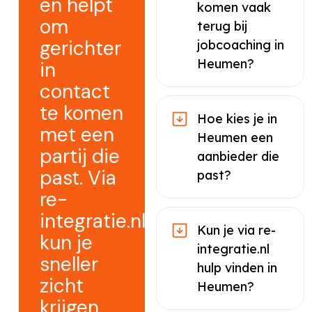
en helpt
komen vaak
om
terug bij
gerichter
jobcoaching in
Heumen?
in
contact
te komen
Hoe kies je in
met een
Heumen een
partij die
aanbieder die
past. Via
past?
re-
integratie.nl
Kun je via re-
kun je
integratie.nl
sneller
hulp vinden in
zicht
Heumen?
krijgen