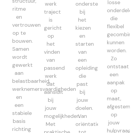
structuur,
losse
werk
ondersteunt
ritme
onderdele
traject
bij
en
die
is
het
vertrouwen
flexibel
gericht
kiezen
op te
gecombin
op
en
bouwen.
kunnen
het
starten
Samen
worden.
vinden
van
wordt
Zo
van
een
gewerkt
ontstaat
passend
opleiding
aan
een
werk
die
belastbaarheid,
aanpak
dat
past
werknemersvaardigheden
op
aansluit
bij
en
maat,
bij
jouw
een
afgestem
jouw
doelen.
stabiele
op
mogelijkheden.
Van
basis
jouw
Met
oriëntatie
richting
hulpvraag,
praktische
tot