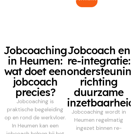
Jobcoaching
Jobcoach en
in Heumen:
re-integratie:
wat doet een
ondersteunin
jobcoach
richting
precies?
duurzame
inzetbaarhei
Jobcoaching is
praktische begeleiding
Jobcoaching wordt in
op en rond de werkvloer.
Heumen regelmatig
In Heumen kan een
ingezet binnen re-
jobcoach helpen bij het