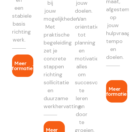
en
maat,
bij
jouw
een
afgestem
jouw
doelen.
stabiele
op
mogelijkheden.
Van
basis
jouw
Met
oriëntatie
richting
hulpvraag,
praktische
tot
werk.
tempo
begeleiding
planning
en
zet je
en
doelen.
concrete
motivatie:
Meer
stappen
alles
informatie
richting
om
sollicitatie
succesvol
Meer
en
te
informatie
duurzame
leren
werkhervatting.
en
door
te
Meer
groeien.