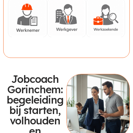
Werknemer
Werkgever
Werkzoekende
Jobcoach
Gorinchem:
begeleiding
bij starten,
volhouden
en