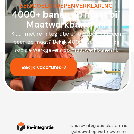
EEN DOELGROEPENVERKLARING
4000+ banen op maat bij
Maatwerkbanen.nl
Klaar met re-integratie en op zoek naar een
baan op maat? Bekijk 4000+ vacatures bij
sociale werkgevers op maatwerkbanen.nl.
Bekijk vacatures
Ons re-integratie platform is
gebouwd op vertrouwen en