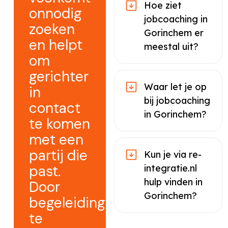
Hoe ziet
onnodig
jobcoaching in
zoeken
Gorinchem er
en helpt
meestal uit?
om
gerichter
Waar let je op
in
bij jobcoaching
contact
in Gorinchem?
te komen
met een
partij die
Kun je via re-
past.
integratie.nl
hulp vinden in
Door
Gorinchem?
begeleiding
te