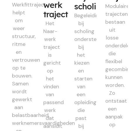
werk
Werkfittraject
scholing
Modulaire
helpt
traject
trajecten
Begeleiding
om
bestaan
Het
bij
weer
uit
Naar-
scholing
structuur,
losse
werk
ondersteunt
ritme
onderdele
traject
bij
en
die
is
het
vertrouwen
flexibel
gericht
kiezen
op te
gecombin
op
en
bouwen.
kunnen
het
starten
Samen
worden.
vinden
van
wordt
Zo
van
een
gewerkt
ontstaat
passend
opleiding
aan
een
werk
die
belastbaarheid,
aanpak
dat
past
werknemersvaardigheden
op
aansluit
bij