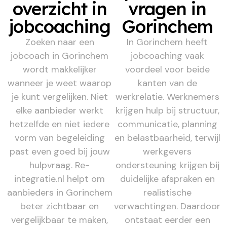
overzicht in
vragen in
jobcoaching
Gorinchem
Zoeken naar een
In Gorinchem heeft
jobcoach in Gorinchem
jobcoaching vaak
wordt makkelijker
voordeel voor beide
wanneer je weet waarop
kanten van de
je kunt vergelijken. Niet
werkrelatie. Werknemers
elke aanbieder werkt
krijgen hulp bij structuur,
hetzelfde en niet iedere
communicatie, planning
vorm van begeleiding
en belastbaarheid, terwijl
past even goed bij jouw
werkgevers
hulpvraag. Re-
ondersteuning krijgen bij
integratie.nl helpt om
duidelijke afspraken en
aanbieders in Gorinchem
realistische
beter zichtbaar en
verwachtingen. Daardoor
vergelijkbaar te maken,
ontstaat eerder een