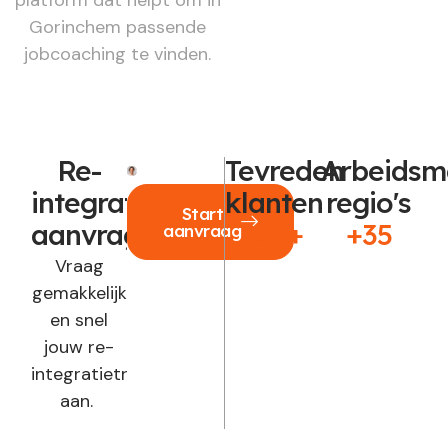
platform dat helpt om in
Gorinchem passende
jobcoaching te vinden.
Re-
Tevreden
Arbeidsm
integratie
klanten
regio's
Start
aanvragen?
250+
+35
aanvraag
Vraag
gemakkelijk
en snel
jouw re-
integratietraject
aan.