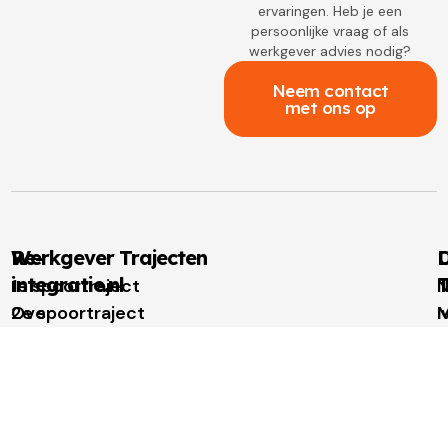
ervaringen. Heb je een
persoonlijke vraag of als
werkgever advies nodig?
Neem contact
met ons op
Re-
Werkgever Trajecten
D
integratie.nl
T
1e spoortraject
N
Over
2e spoortraject
M
I
re-
Outplacement
t
u
integratie.nl
Loopbaanbegeleiding
W
W
Voor
t
u
werkgevers
N
Voor
w
u