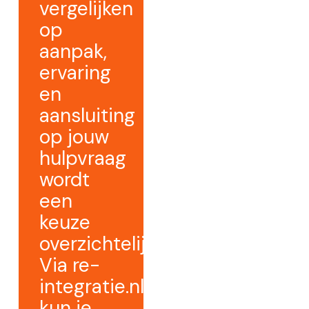
vergelijken
op
aanpak,
ervaring
en
aansluiting
op jouw
hulpvraag
wordt
een
keuze
overzichtelijker.
Via re-
integratie.nl
kun je