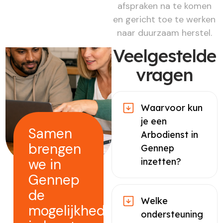
afspraken na te komen
en gericht toe te werken
naar duurzaam herstel.
Veelgestelde
vragen
Waarvoor kun
je een
Samen
Arbodienst in
brengen
Gennep
we in
inzetten?
Gennep
de
Welke
mogelijkheden
ondersteuning