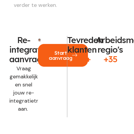
verder te werken.
Re-
Tevreden
Arbeidsm
integratie
klanten
regio's
Start
aanvragen?
250+
+35
aanvraag
Vraag
gemakkelijk
en snel
jouw re-
integratietraject
aan.