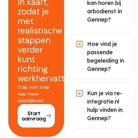
in kaart,
kan horen bij
zodat je
arbodienst in
met
Gennep?
realistische
stappen
Hoe vind je
verder
passende
kunt
begeleiding in
richting
Gennep?
werkhervatting.
Stap voor stap
Kun je via re-
naar meer
duidelijkheid
integratie.nl
hulp vinden in
Start
Gennep?
aanvraag