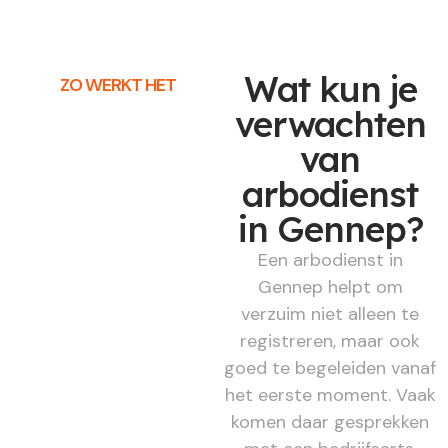
Wat kun je
ZO WERKT HET
verwachten
van
arbodienst
in Gennep?
Een arbodienst in
Gennep helpt om
verzuim niet alleen te
registreren, maar ook
goed te begeleiden vanaf
het eerste moment. Vaak
komen daar gesprekken