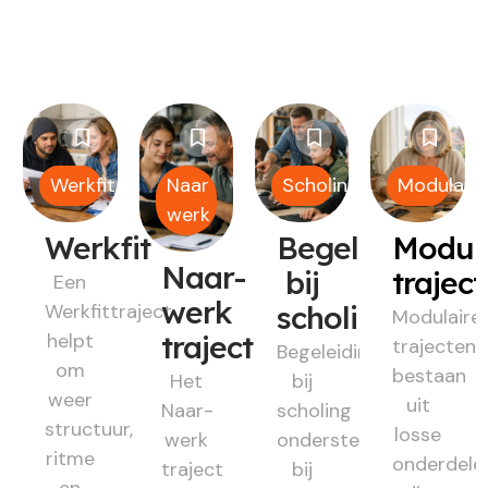
Werkfit
Naar
Scholing
Modulair
werk
Werkfit
Begeleiding
Modul
Naar-
bij
trajec
Een
werk
Werkfittraject
scholing
Modulaire
helpt
traject
trajecten
Begeleiding
om
bestaan
Het
bij
weer
uit
Naar-
scholing
structuur,
losse
werk
ondersteunt
ritme
onderdele
traject
bij
en