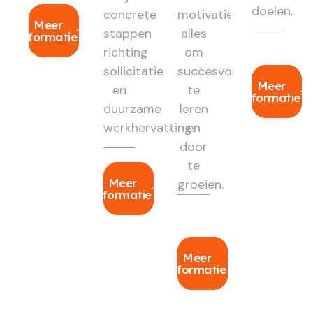
doelen.
concrete
motivatie:
Meer
stappen
alles
informatie
richting
om
sollicitatie
succesvol
Meer
en
te
informatie
duurzame
leren
werkhervatting.
en
door
te
Meer
groeien.
informatie
Meer
informatie