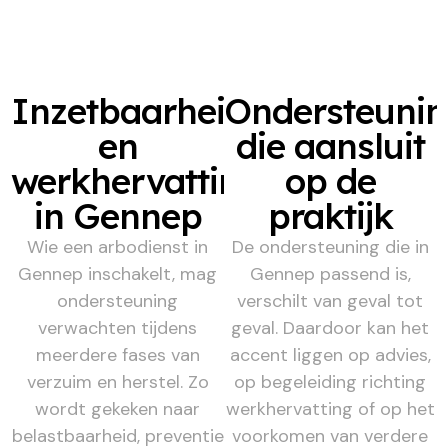
Inzetbaarheid
Ondersteuni
en
die aansluit
werkhervatting
op de
in Gennep
praktijk
Wie een arbodienst in
De ondersteuning die in
Gennep inschakelt, mag
Gennep passend is,
ondersteuning
verschilt van geval tot
verwachten tijdens
geval. Daardoor kan het
meerdere fases van
accent liggen op advies,
verzuim en herstel. Zo
op begeleiding richting
wordt gekeken naar
werkhervatting of op het
belastbaarheid, preventie
voorkomen van verdere