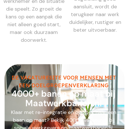
werknemer en de situatie
aansluit, wordt de
die speelt. Zo groeit de
terugkeer naar werk
kans op een aanpak die
duidelijker, rustiger en
niet alleen goed start,
beter uitvoerbaar.
maar ook duurzaam
doorwerkt.
DE VACATURESITE VOOR MENSEN MET
EEN DOELGROEPENVERKLARING
4000+ banen op maat bij
Maatwerkbanen.nl
Klaar met re-integratie en op zoek naar een
baan op maat? Bekijk 4000+ vacatures bij
sociale werkgevers op maatwerkbanen.nl.