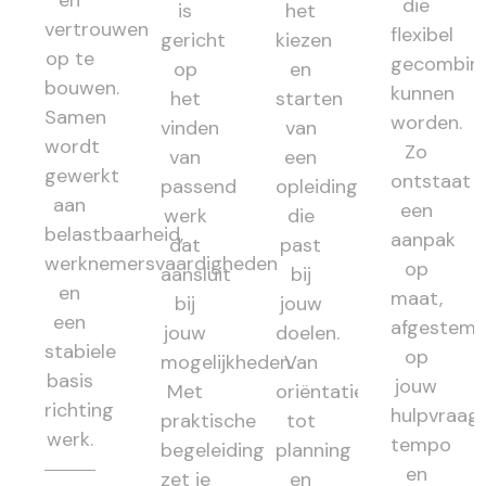
die
is
het
vertrouwen
flexibel
gericht
kiezen
op te
gecombin
op
en
bouwen.
kunnen
het
starten
Samen
worden.
vinden
van
wordt
Zo
van
een
gewerkt
ontstaat
passend
opleiding
aan
een
werk
die
belastbaarheid,
aanpak
dat
past
werknemersvaardigheden
op
aansluit
bij
en
maat,
bij
jouw
een
afgestem
jouw
doelen.
stabiele
op
mogelijkheden.
Van
basis
jouw
Met
oriëntatie
richting
hulpvraag,
praktische
tot
werk.
tempo
begeleiding
planning
en
zet je
en