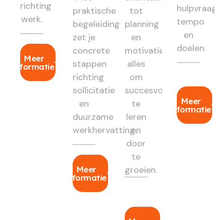
richting
hulpvraag,
praktische
tot
werk.
tempo
begeleiding
planning
en
zet je
en
doelen.
concrete
motivatie:
Meer
stappen
alles
informatie
richting
om
sollicitatie
succesvol
Meer
en
te
informatie
duurzame
leren
werkhervatting.
en
door
te
Meer
groeien.
informatie