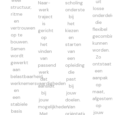
weer
uit
Naar-
scholing
structuur,
losse
werk
ondersteunt
ritme
onderdele
traject
bij
en
die
is
het
vertrouwen
flexibel
gericht
kiezen
op te
gecombin
op
en
bouwen.
kunnen
het
starten
Samen
worden.
vinden
van
wordt
Zo
van
een
gewerkt
ontstaat
passend
opleiding
aan
een
werk
die
belastbaarheid,
aanpak
dat
past
werknemersvaardigheden
op
aansluit
bij
en
maat,
bij
jouw
een
afgestem
jouw
doelen.
stabiele
op
mogelijkheden.
Van
basis
jouw
Met
oriëntatie