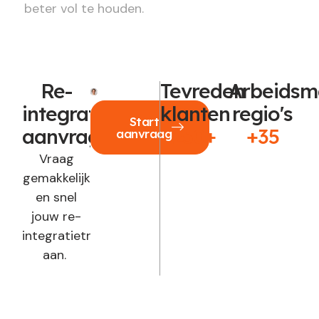
beter vol te houden.
Re-
Tevreden
Arbeidsm
integratie
klanten
regio's
Start
aanvragen?
250+
+35
aanvraag
Vraag
gemakkelijk
en snel
jouw re-
integratietraject
aan.