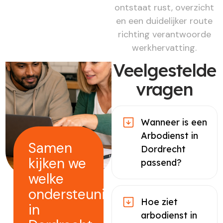
ontstaat rust, overzicht
en een duidelijker route
richting verantwoorde
werkhervatting.
Veelgestelde
vragen
Wanneer is een
Arbodienst in
Samen
Dordrecht
kijken we
passend?
welke
ondersteuning
Hoe ziet
in
arbodienst in