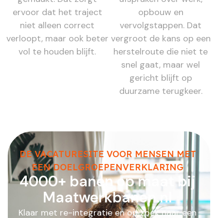
ervoor dat het traject
opbouw en
niet alleen correct
vervolgstappen. Dat
verloopt, maar ook beter
vergroot de kans op een
vol te houden blijft.
herstelroute die niet te
snel gaat, maar wel
gericht blijft op
duurzame terugkeer.
DE VACATURESITE VOOR MENSEN MET
EEN DOELGROEPENVERKLARING
4000+ banen op maat bij
Maatwerkbanen.nl
Klaar met re-integratie en op zoek naar een