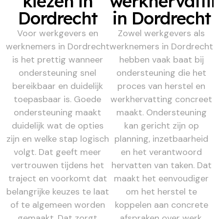
kiezen in
werkhervatti
Dordrecht
in Dordrecht
Voor werkgevers en
Zowel werkgevers als
werknemers in Dordrecht
werknemers in Dordrecht
is het prettig wanneer
hebben vaak baat bij
ondersteuning snel
ondersteuning die het
bereikbaar en duidelijk
proces van herstel en
toepasbaar is. Goede
werkhervatting concreet
ondersteuning maakt
maakt. Ondersteuning
duidelijk wat de opties
kan gericht zijn op
zijn en welke stap logisch
planning, inzetbaarheid
volgt. Dat geeft meer
en het verantwoord
vertrouwen tijdens het
hervatten van taken. Dat
traject en voorkomt dat
maakt het eenvoudiger
belangrijke keuzes te laat
om het herstel te
of te algemeen worden
koppelen aan concrete
gemaakt. Dat zorgt
afspraken over werk,