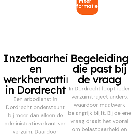
Meer
informatie
Inzetbaarheid
Begeleiding
en
die past bij
werkhervatting
de vraag
in Dordrecht
In Dordrecht loopt ieder
verzuimtraject anders,
Een arbodienst in
waardoor maatwerk
Dordrecht ondersteunt
belangrijk blijft. Bij de ene
bij meer dan alleen de
vraag draait het vooral
administratieve kant van
om belastbaarheid en
verzuim. Daardoor