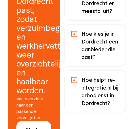
Dordrecht
Dordrecht er
past,
meestal uit?
zodat
verzuimbegeleiding
Hoe kies je in
en
Dordrecht een
werkhervatting
aanbieder die
weer
past?
overzichtelijk
en
haalbaar
Hoe helpt re-
integratie.nl bij
worden.
arbodienst in
Van overzicht
Dordrecht?
naar een
passende
vervolgstap