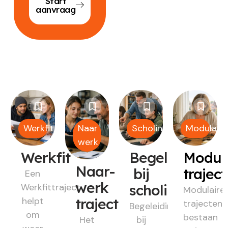
Start
aanvraag
Werkfit
Naar
Scholing
Modulair
werk
Werkfit
Begeleiding
Modul
Naar-
bij
trajec
Een
werk
Werkfittraject
scholing
Modulaire
helpt
traject
trajecten
Begeleiding
om
bestaan
Het
bij