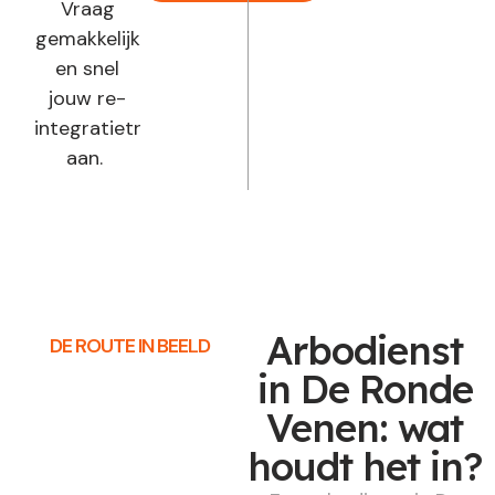
Vraag
gemakkelijk
en snel
jouw re-
integratietraject
aan.
Arbodienst
DE ROUTE IN BEELD
in De Ronde
Venen: wat
houdt het in?