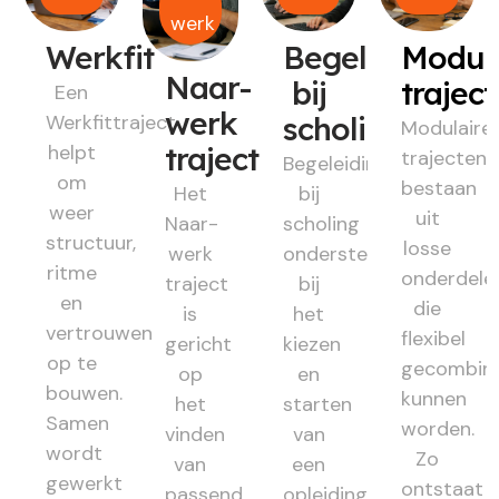
werk
Werkfit
Begeleiding
Modul
Naar-
bij
trajec
Een
werk
Werkfittraject
scholing
Modulaire
helpt
traject
trajecten
Begeleiding
om
bestaan
Het
bij
weer
uit
Naar-
scholing
structuur,
losse
werk
ondersteunt
ritme
onderdele
traject
bij
en
die
is
het
vertrouwen
flexibel
gericht
kiezen
op te
gecombin
op
en
bouwen.
kunnen
het
starten
Samen
worden.
vinden
van
wordt
Zo
van
een
gewerkt
ontstaat
passend
opleiding