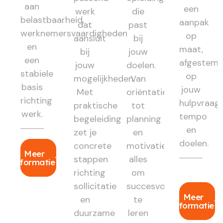
aan
een
werk
die
belastbaarheid,
aanpak
dat
past
werknemersvaardigheden
op
aansluit
bij
en
maat,
bij
jouw
een
afgestem
jouw
doelen.
stabiele
op
mogelijkheden.
Van
basis
jouw
Met
oriëntatie
richting
hulpvraag,
praktische
tot
werk.
tempo
begeleiding
planning
en
zet je
en
doelen.
concrete
motivatie:
Meer
stappen
alles
informatie
richting
om
sollicitatie
succesvol
Meer
en
te
informatie
duurzame
leren