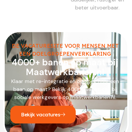
beter uitvoerbaar.
DE VACATURESITE VOOR MENSEN MET
EEN DOELGROEPENVERKLARING
4000+ banen op maat bij
Maatwerkbanen.nl
Klaar met re-integratie en op zoek naar een
baan op maat? Bekijk 4000+ vacatures bij
sociale werkgevers op maatwerkbanen.nl.
Bekijk vacatures