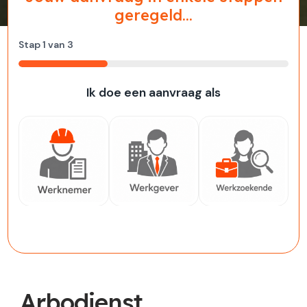
geregeld...
Stap
1
van
3
33%
Ik doe een aanvraag als
Werknemer
Werkgever
Werkzoekende
Arbodienst