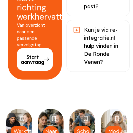
richting
past?
werkhervatting.
Van overzicht
Kun je via re-
naar een
integratie.nl
passende
vervolgstap
hulp vinden in
De Ronde
Start
Venen?
aanvraag
Werkfit
Naar
Scholing
Modulair