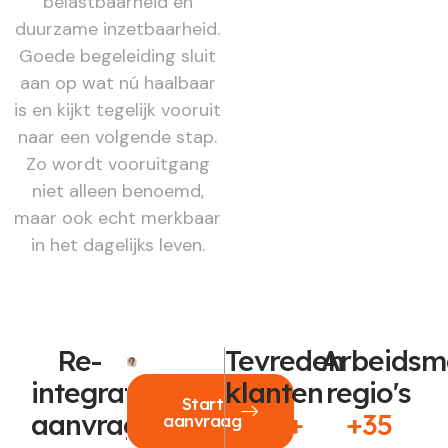
belastbaarheid en
duurzame inzetbaarheid.
Goede begeleiding sluit
aan op wat nú haalbaar
is en kijkt tegelijk vooruit
naar een volgende stap.
Zo wordt vooruitgang
niet alleen benoemd,
maar ook echt merkbaar
in het dagelijks leven.
Re-
Tevreden
Arbeidsm
integratie
klanten
regio's
Start
aanvragen?
250+
+35
aanvraag