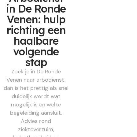
in De Ronde
Venen: hulp
richting een
haalbare
volgende
stap
Zoek je in De Ronde
Venen naar arbodienst,
dan is het prettig als snel
duidelijk wordt wat
mogelijk is en welke
begeleiding aansluit.
Advies rond
ziekteverzuim,