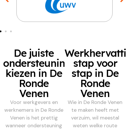
De juiste
Werkhervatti
ondersteuning
stap voor
kiezen in De
stap in De
Ronde
Ronde
Venen
Venen
Voor werkgevers en
Wie in De Ronde Venen
werknemers in De Ronde
te maken heeft met
Venen is het prettig
verzuim, wil meestal
wanneer ondersteuning
weten welke route