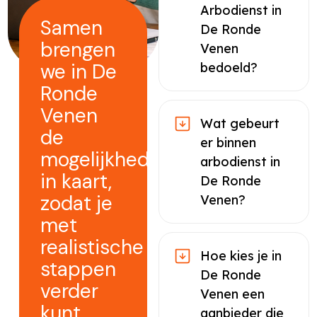
Arbodienst in
Samen
De Ronde
brengen
Venen
we in De
bedoeld?
Ronde
Venen
Wat gebeurt
de
er binnen
mogelijkheden
arbodienst in
in kaart,
De Ronde
zodat je
Venen?
met
realistische
Hoe kies je in
stappen
De Ronde
verder
Venen een
kunt
aanbieder die