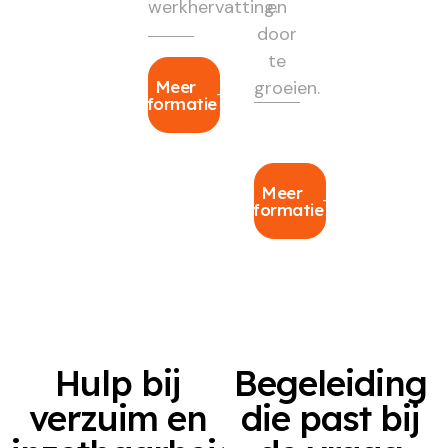
werkhervatting.
en
door
te
Meer
groeien.
informatie
Meer
informatie
Hulp bij
Begeleiding
verzuim en
die past bij