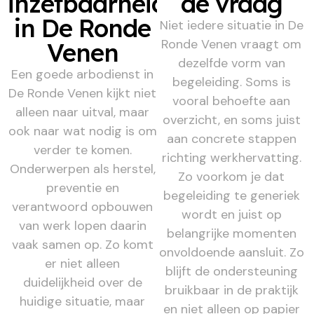
inzetbaarheid
de vraag
in De Ronde
Niet iedere situatie in De
Ronde Venen vraagt om
Venen
dezelfde vorm van
Een goede arbodienst in
begeleiding. Soms is
De Ronde Venen kijkt niet
vooral behoefte aan
alleen naar uitval, maar
overzicht, en soms juist
ook naar wat nodig is om
aan concrete stappen
verder te komen.
richting werkhervatting.
Onderwerpen als herstel,
Zo voorkom je dat
preventie en
begeleiding te generiek
verantwoord opbouwen
wordt en juist op
van werk lopen daarin
belangrijke momenten
vaak samen op. Zo komt
onvoldoende aansluit. Zo
er niet alleen
blijft de ondersteuning
duidelijkheid over de
bruikbaar in de praktijk
huidige situatie, maar
en niet alleen op papier