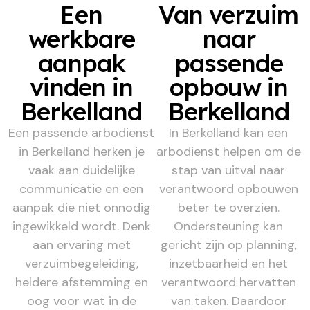
Een
Van verzuim
werkbare
naar
aanpak
passende
vinden in
opbouw in
Berkelland
Berkelland
Een passende arbodienst
In Berkelland kan een
in Berkelland herken je
arbodienst helpen om de
vaak aan duidelijke
stap van uitval naar
communicatie en een
verantwoord opbouwen
aanpak die niet onnodig
beter te overzien.
ingewikkeld wordt. Denk
Ondersteuning kan
aan ervaring met
gericht zijn op planning,
verzuimbegeleiding,
inzetbaarheid en het
heldere afstemming en
verantwoord hervatten
oog voor wat in de
van taken. Daardoor