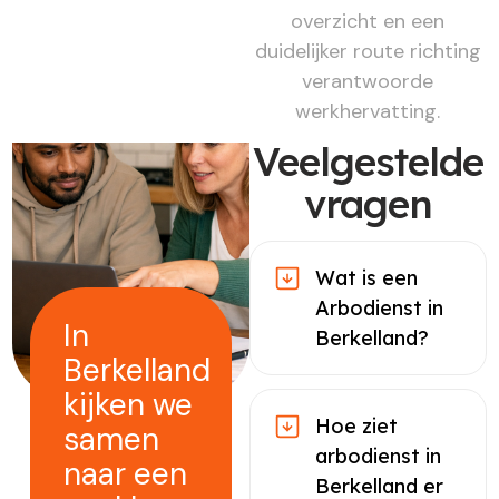
overzicht en een
duidelijker route richting
verantwoorde
werkhervatting.
Veelgestelde
vragen
Wat is een
Arbodienst in
In
Berkelland?
Berkelland
kijken we
Hoe ziet
samen
arbodienst in
naar een
Berkelland er