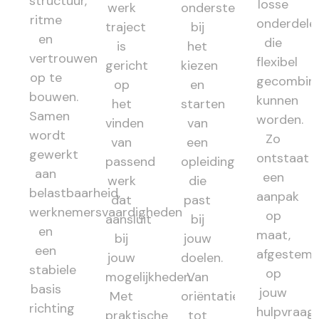
structuur,
losse
werk
ondersteunt
ritme
onderdele
traject
bij
en
die
is
het
vertrouwen
flexibel
gericht
kiezen
op te
gecombin
op
en
bouwen.
kunnen
het
starten
Samen
worden.
vinden
van
wordt
Zo
van
een
gewerkt
ontstaat
passend
opleiding
aan
een
werk
die
belastbaarheid,
aanpak
dat
past
werknemersvaardigheden
op
aansluit
bij
en
maat,
bij
jouw
een
afgestem
jouw
doelen.
stabiele
op
mogelijkheden.
Van
basis
jouw
Met
oriëntatie
richting
hulpvraag,
praktische
tot