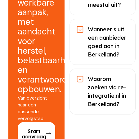
werkbare
meestal uit?
aanpak,
met
aandacht
Wanneer sluit
een aanbieder
voor
goed aan in
herstel,
Berkelland?
belastbaarheid
en
verantwoord
Waarom
opbouwen.
zoeken via re-
integratie.nl in
Van overzicht
Berkelland?
naar een
passende
vervolgstap
Start
aanvraag