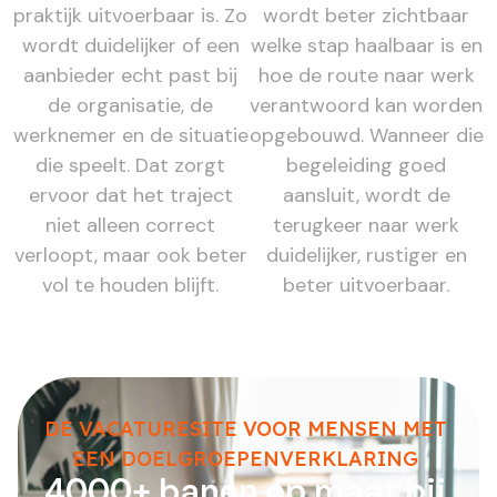
praktijk uitvoerbaar is. Zo
wordt beter zichtbaar
wordt duidelijker of een
welke stap haalbaar is en
aanbieder echt past bij
hoe de route naar werk
de organisatie, de
verantwoord kan worden
werknemer en de situatie
opgebouwd. Wanneer die
die speelt. Dat zorgt
begeleiding goed
ervoor dat het traject
aansluit, wordt de
niet alleen correct
terugkeer naar werk
verloopt, maar ook beter
duidelijker, rustiger en
vol te houden blijft.
beter uitvoerbaar.
DE VACATURESITE VOOR MENSEN MET
EEN DOELGROEPENVERKLARING
4000+ banen op maat bij