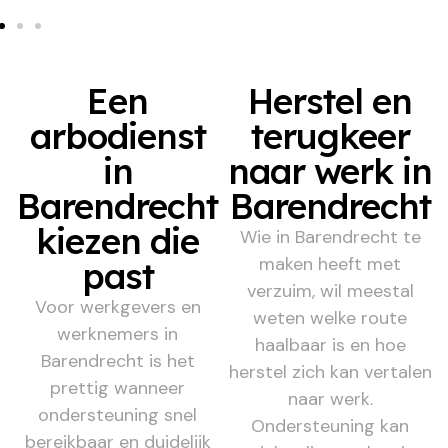
Een
Herstel en
arbodienst
terugkeer
in
naar werk in
Barendrecht
Barendrecht
kiezen die
Wie in Barendrecht te
maken heeft met
past
verzuim, wil meestal
Voor werkgevers en
weten welke route
werknemers in
haalbaar is en hoe
Barendrecht is het
herstel zich kan vertalen
prettig wanneer
naar werk.
ondersteuning snel
Ondersteuning kan
bereikbaar en duidelijk