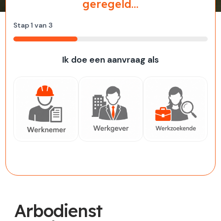
geregeld...
Stap
1
van
3
33%
Ik doe een aanvraag als
Werknemer
Werkgever
Werkzoekende
Arbodienst