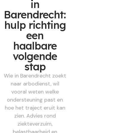
in
Barendrecht:
hulp richting
een
haalbare
volgende
stap
Wie in Barendrecht zoekt
naar arbodienst, wil
vooral weten welke
ondersteuning past en
hoe het traject eruit kan
zien. Advies rond
ziekteverzuim,
belastbaarheid en