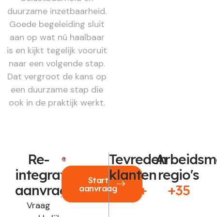
duurzame inzetbaarheid.
Goede begeleiding sluit
aan op wat nú haalbaar
is en kijkt tegelijk vooruit
naar een volgende stap.
Dat vergroot de kans op
een duurzame stap die
ook in de praktijk werkt.
Re-
Tevreden
Arbeidsm
integratie
klanten
regio's
Start
aanvragen?
250+
+35
aanvraag
Vraag