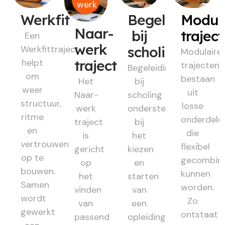
werk
Werkfit
Begeleiding
Modul
Naar-
bij
trajec
Een
werk
Werkfittraject
scholing
Modulaire
helpt
traject
trajecten
Begeleiding
om
bestaan
Het
bij
weer
uit
Naar-
scholing
structuur,
losse
werk
ondersteunt
ritme
onderdele
traject
bij
en
die
is
het
vertrouwen
flexibel
gericht
kiezen
op te
gecombin
op
en
bouwen.
kunnen
het
starten
Samen
worden.
vinden
van
wordt
Zo
van
een
gewerkt
ontstaat
passend
opleiding