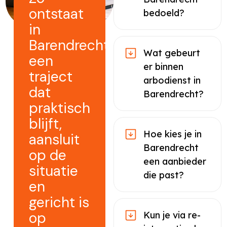
ontstaat
bedoeld?
in
Barendrecht
Wat gebeurt
een
er binnen
traject
arbodienst in
dat
Barendrecht?
praktisch
blijft,
Hoe kies je in
aansluit
Barendrecht
op de
een aanbieder
situatie
die past?
en
gericht is
op
Kun je via re-