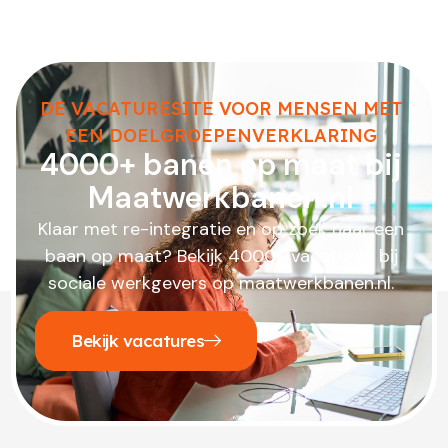
DE VACATURESITE VOOR MENSEN MET
EEN DOELGROEPENVERKLARING
4000+ banen op maat bij
Maatwerkbanen.nl
Klaar met re-integratie en op zoek naar een
baan op maat? Bekijk 4000+ vacatures bij
sociale werkgevers op maatwerkbanen.nl.
Bekijk vacatures