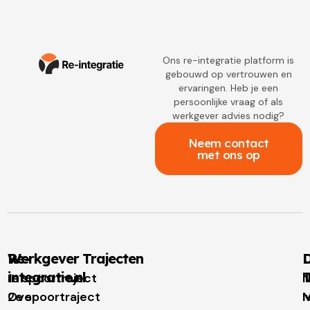
Ons re-integratie platform is
gebouwd op vertrouwen en
ervaringen. Heb je een
persoonlijke vraag of als
werkgever advies nodig?
Neem contact
met ons op
Re-
Werkgever Trajecten
D
integratie.nl
T
1e spoortraject
N
Over
2e spoortraject
M
I