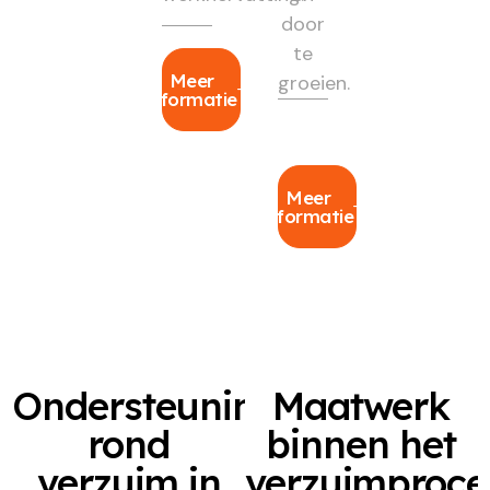
door
te
Meer
groeien.
informatie
Meer
informatie
Ondersteuning
Maatwerk
rond
binnen het
verzuim in
verzuimproce