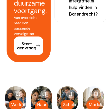
integratie.nl
duurzame
hulp vinden in
voortgang.
Barendrecht?
Van overzicht
naar een
passende
vervolgstap
Start
aanvraag
Werkfit
Naar
Scholing
Modulair