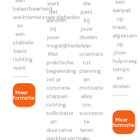
aan
een
werk
die
belastbaarheid,
aanpak
dat
past
werknemersvaardigheden
op
aansluit
bij
en
maat,
bij
jouw
een
afgestem
jouw
doelen.
stabiele
op
mogelijkheden.
Van
basis
jouw
Met
oriëntatie
richting
hulpvraag,
praktische
tot
werk.
tempo
begeleiding
planning
en
zet je
en
doelen.
concrete
motivatie:
Meer
stappen
alles
informatie
richting
om
sollicitatie
succesvol
Meer
en
te
informatie
duurzame
leren
werkhervatting.
en