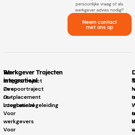
persoonlijke vraag of als
werkgever advies nodig?
Neem contact
met ons op
Re-
Werkgever Trajecten
D
integratie.nl
T
1e spoortraject
N
Over
2e spoortraject
M
I
re-
Outplacement
t
u
integratie.nl
Loopbaanbegeleiding
W
W
Voor
t
u
werkgevers
N
Voor
w
u