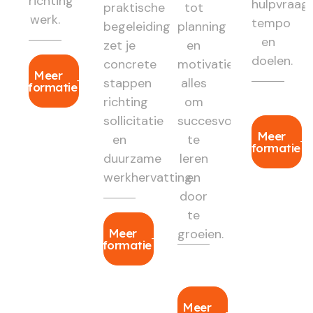
richting
hulpvraag,
praktische
tot
werk.
tempo
begeleiding
planning
en
zet je
en
doelen.
concrete
motivatie:
Meer
stappen
alles
informatie
richting
om
sollicitatie
succesvol
Meer
en
te
informatie
duurzame
leren
werkhervatting.
en
door
te
Meer
groeien.
informatie
Meer