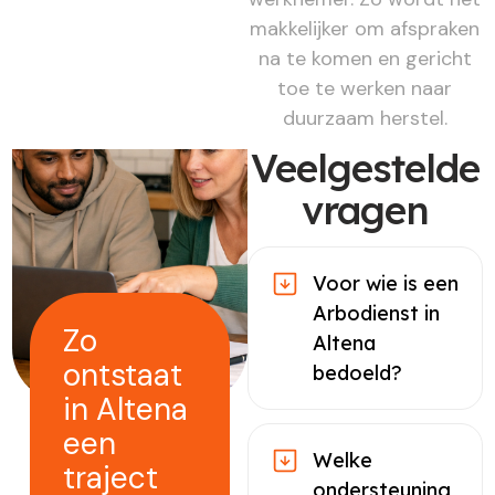
makkelijker om afspraken
na te komen en gericht
toe te werken naar
duurzaam herstel.
Veelgestelde
vragen
Voor wie is een
Arbodienst in
Zo
Altena
ontstaat
bedoeld?
in Altena
een
Welke
traject
ondersteuning