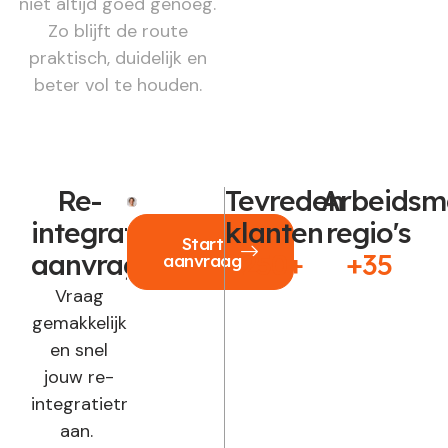
niet altijd goed genoeg.
Zo blijft de route
praktisch, duidelijk en
beter vol te houden.
Re-
Tevreden
Arbeidsm
integratie
klanten
regio's
Start
aanvragen?
250+
+35
aanvraag
Vraag
gemakkelijk
en snel
jouw re-
integratietraject
aan.