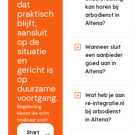
dat
kan horen bij
praktisch
arbodienst in
blijft,
Altena?
aansluit
op de
Wanneer sluit
situatie
een aanbieder
en
goed aan in
gericht is
Altena?
op
duurzame
Wat heb je aan
voortgang.
re-integratie.nl
Begeleiding
bij arbodienst
kiezen die echt
in Altena?
bruikbaar voelt
Start