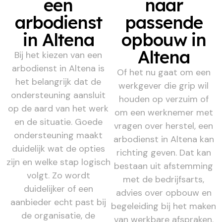
een
naar
arbodienst
passende
in Altena
opbouw in
Altena
Bij het kiezen van een
arbodienst in Altena is
Of het nu gaat om een
het belangrijk dat de
werkgever die grip wil
ondersteuning aansluit
houden op verzuim of
op de aard van het werk
om een werknemer met
en de situatie. Goede
vragen over herstel, een
ondersteuning maakt
arbodienst in Altena kan
duidelijk wat de opties
richting geven. Dat kan
zijn en welke stap logisch
bestaan uit afstemming
volgt. Zo wordt
met de bedrijfsarts,
duidelijker of een
advies over opbouw en
aanbieder echt past bij
begeleiding bij het maken
de organisatie, de
van werkbare afspraken.