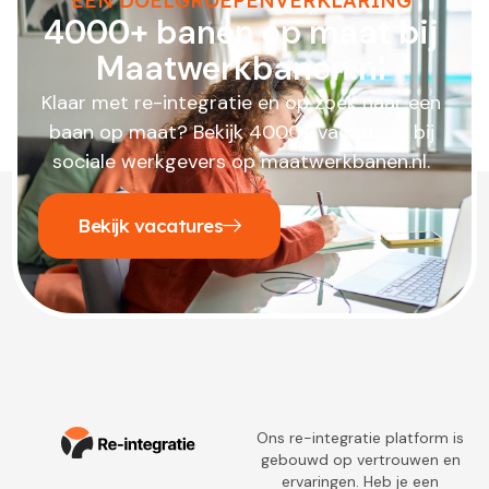
EEN DOELGROEPENVERKLARING
4000+ banen op maat bij
Maatwerkbanen.nl
Klaar met re-integratie en op zoek naar een
baan op maat? Bekijk 4000+ vacatures bij
sociale werkgevers op maatwerkbanen.nl.
Bekijk vacatures
Ons re-integratie platform is
gebouwd op vertrouwen en
ervaringen. Heb je een