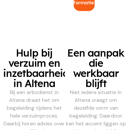
informatie
Hulp bij
Een aanpak
verzuim en
die
inzetbaarheid
werkbaar
in Altena
blijft
Bij een arbodienst in
Niet iedere situatie in
Altena draait het om
Altena vraagt om
begeleiding tijdens het
dezelfde vorm van
hele verzuimproces.
begeleiding. Daardoor
Daarbij horen advies over
kan het accent liggen op