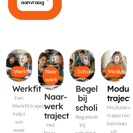
aanvraag
Werkfit
Naar
Scholing
Modulair
werk
Werkfit
Begeleiding
Modul
Naar-
bij
trajec
Een
werk
Werkfittraject
scholing
Modulaire
helpt
traject
trajecten
Begeleiding
om
bestaan
Het
bij
weer
uit