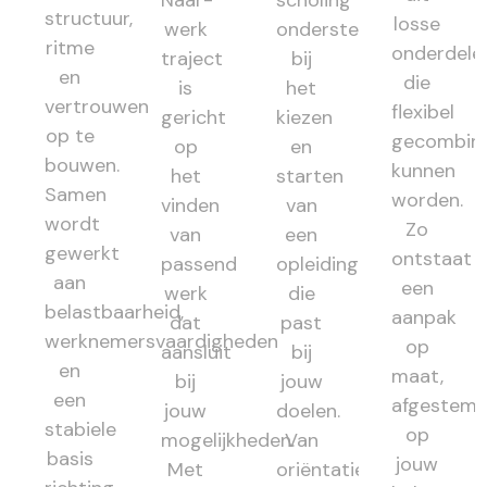
Naar-
scholing
structuur,
losse
werk
ondersteunt
ritme
onderdele
traject
bij
en
die
is
het
vertrouwen
flexibel
gericht
kiezen
op te
gecombin
op
en
bouwen.
kunnen
het
starten
Samen
worden.
vinden
van
wordt
Zo
van
een
gewerkt
ontstaat
passend
opleiding
aan
een
werk
die
belastbaarheid,
aanpak
dat
past
werknemersvaardigheden
op
aansluit
bij
en
maat,
bij
jouw
een
afgestem
jouw
doelen.
stabiele
op
mogelijkheden.
Van
basis
jouw
Met
oriëntatie